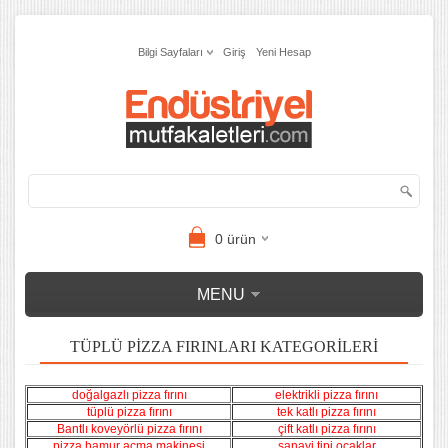
Bilgi Sayfaları
Giriş
Yeni Hesap
0
ürün
MENU
TÜPLÜ PIZZA FIRINLARI KATEGORILERI
doğalgazlı pizza fırını
elektrikli pizza fırını
tüplü pizza fırını
tek katlı pizza fırını
Bantlı koveyörlü pizza fırını
çift katlı pizza fırını
pizza hamur açma makinesi
sanayi tipi ocaklar