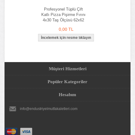
Profesyonel Tüplü Çift
Katlı Pizza Pişirme Fırını
4x30 Taş Ölçüsü 62x62
0,00 TL
Müşteri Hizmetleri
Popüler Kategoriler
Hesabım
info@endustriyelmutfakaletleri.com