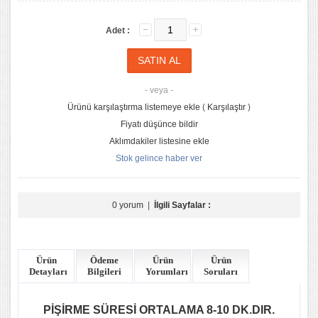
Adet :
- veya -
Ürünü karşılaştırma listemeye ekle
(
Karşılaştır
)
Fiyatı düşünce bildir
Aklımdakiler listesine ekle
Stok gelince haber ver
0 yorum
|
İlgili Sayfalar :
Ürün
Ödeme
Ürün
Ürün
Detayları
Bilgileri
Yorumları
Soruları
PİŞİRME SÜRESİ ORTALAMA 8-10 DK.DIR.