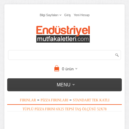
Bilgi Sayfaları
Giriş
Yeni Hesap
0
ürün
MENU
»
»
FIRINLAR
PIZZA FIRINLARI
STANDART TEK KATLI
TÜPLÜ PIZZA FIRINI 6X25 TEPSI TAŞ ÖLÇÜSÜ 52X78