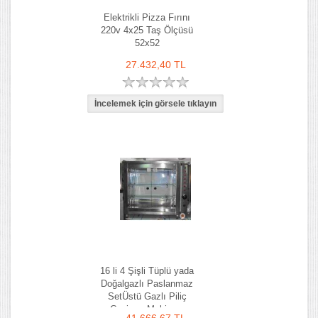
Elektrikli Pizza Fırını
220v 4x25 Taş Ölçüsü
52x52
27.432,40 TL
16 li 4 Şişli Tüplü yada
Doğalgazlı Paslanmaz
SetÜstü Gazlı Piliç
Çevirme Makinası