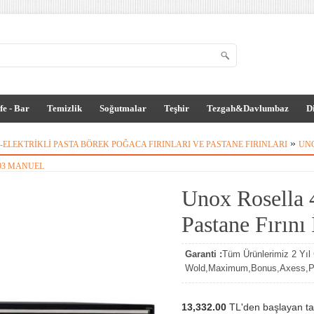
fe - Bar
Temizlik
Soğutmalar
Teşhir
Tezgah&Davlumbaz
D
»
 -ELEKTRIKLI PASTA BÖREK POĞACA FIRINLARI VE PASTANE FIRINLARI
UNO
193 MANUEL
Unox Rosella 4
Pastane Fırın
Garanti :
Tüm Ürünlerimiz 2 Yıl G
Wold,Maximum,Bonus,Axess,Par
13,332.00
TL'den başlayan tak