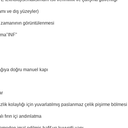
mı ve dış yüzeyler)
 zamanının görüntülenmesi
şma"INF"
ğıya doğru manuel kapı
ar
zlik kolaylığı için yuvarlatılmış paslanmaz çelik pişirme bölmesi
ı fırın içi andınlatma
emeden imal edilmiş hafif ve kuvvetli yapı