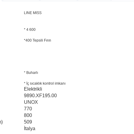
LINE MISS
* 4 600
*400 Tepsili Fırın
* Buharlı
* İç sıcaklık kontrol imkanı
Elektrikli
9890.XF195.00
UNOX
770
800
m)
509
İtalya