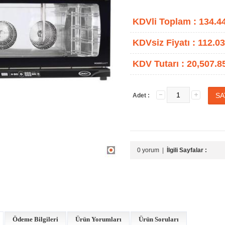
KDVli Toplam :
134.4
KDVsiz Fiyatı :
112.03
KDV Tutarı :
20,507.8
Adet :
0 yorum
|
İlgili Sayfalar :
Ödeme Bilgileri
Ürün Yorumları
Ürün Soruları