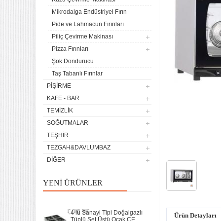
Mikrodalga Endüstriyel Fırın
Pide ve Lahmacun Fırınları
Piliç Çevirme Makinası
Pizza Fırınları
4 lü Sanayi Tipi Doğalgazlı
Şok Dondurucu
Tüplü Set Üstü Ocak CE
Belgeli
Taş Tabanlı Fırınlar
20.120,32
PIŞIRME
Remta Elektrikli Döner Ocağı
KAFE - BAR
2 Gözlü ev tipi iş tipi
TEMIZLIK
13.200,00
SOĞUTMALAR
Remta Elektrikli Döner Ocağı
TEŞHIR
Tek Gözlü ev tipi iş tipi
TEZGAH&DAVLUMBAZ
9.400,00
DIĞER
Sanayi Tip Yonca Waffle
Makinası Değişir Plaka Çap
YENI ÜRÜNLER
17,5
11.902,13
4 lü Sanayi Tipi Doğalgazlı
Ürün Detayları
Tüplü Set Üstü Ocak CE