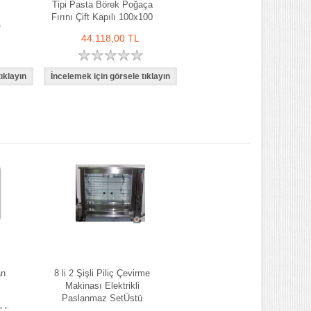
Tipi Pasta Börek Poğaça
Fırını Çift Kapılı 100x100
i
cm
44.118,00 TL
an
8 li 2 Şişli Piliç Çevirme
Makinası Elektrikli
ı
Paslanmaz SetÜstü
kli