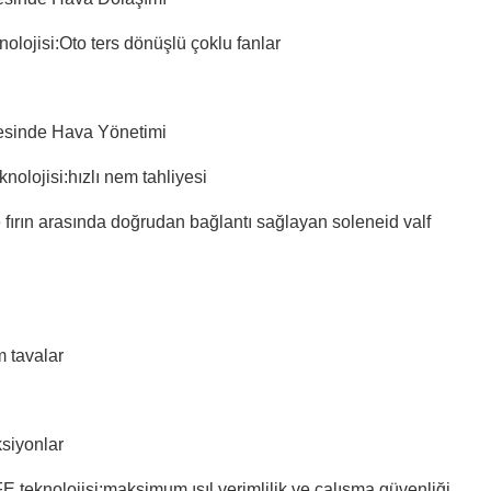
lojisi:Oto ters dönüşlü çoklu fanlar
esinde Hava Yönetimi
olojisi:hızlı nem tahliyesi
 fırın arasında doğrudan bağlantı sağlayan soleneid valf
 tavalar
siyonlar
eknolojisi:maksimum ısıl verimlilik ve çalışma güvenliği