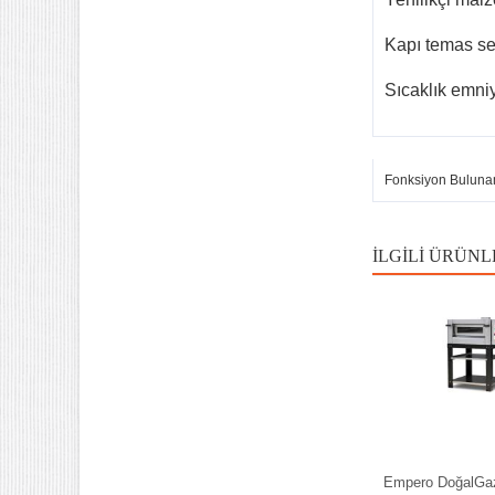
Kapı temas s
Sıcaklık emni
Fonksiyon Buluna
İLGILI ÜRÜNL
Empero DoğalGaz