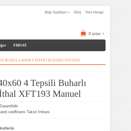
Bilgi Sayfaları
Giriş
Yeni Hesap
0
ürün
iğer
FIRSAT
X ROSELLA 40X60 4 TEPSILI BUHARLI PASTANE
0x60 4 Tepsili Buharlı
ı İthal XFT193 Manuel
arantilidir.
af,cardfinans Taksit İmkanı
sitlerle.