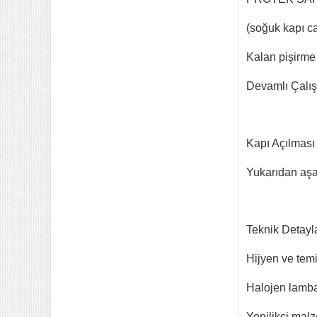
(soğuk kapı ca
Kalan pişirme
Devamlı Çalı
Kapı Açılması
Yukarıdan aşa
Teknik Detayl
Hijyen ve temi
Halojen lambal
Yenilikçi malz