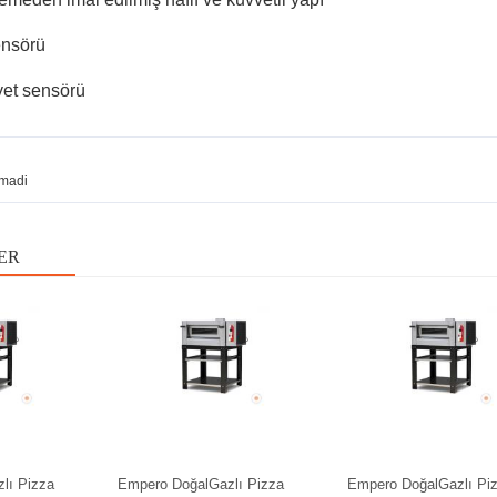
ensörü
yet sensörü
madi
ER
lı Pizza
Empero DoğalGazlı Pizza
Empero DoğalGazlı Pi