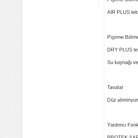
Ce Belgeli Yer Ocağı Tek
Yanışlı Döküm
AIR PLUS tekno
6.203,60
70 Cm Yarı oluklu Doğalgazlı
Tüplü Ce Belgeli Döküm
Izgara
Pişirme Bölm
10.746,80
35 Kg un 50 kg Hamur Karma
DRY PLUS tekn
Makinesi Yatık Kazan
Devirmeli Tekerlekli Ozay
Makina
Su kaynağı ve
22.925,00
Tavalar
Düz aliminyum
Yardımcı Fonk
PROTEK SAFE t