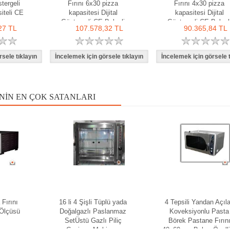
stergeli
Fırını 6x30 pizza
Fırını 4x30 pizza
iteli CE
kapasitesi Dijital
kapasitesi Dijital
Göstergeli CE Belgeli
Göstergeli CE Belgel
27 TL
107.578,32 TL
90.365,84 TL
NIN EN ÇOK SATANLARI
 Fırını
16 li 4 Şişli Tüplü yada
4 Tepsili Yandan Açıl
Ölçüsü
Doğalgazlı Paslanmaz
Koveksiyonlu Pasta
SetÜstü Gazlı Piliç
Börek Pastane Fırın
Çevirme Makinası
40x60 cm Buhar Özelli