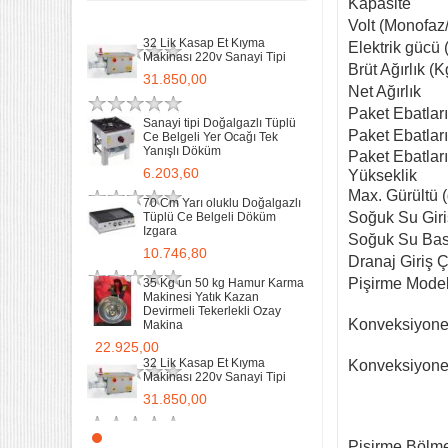
Kapasite
Makina
Remta Elektrikli Döner Ocağı
Volt (Monofaz/
22.925,00
Tek Gözlü ev tipi iş tipi
32 Lik Kasap Et Kıyma
Elektrik gücü
9.400,00
Makinası 220v Sanayi Tipi
Brüt Ağırlık (K
31.850,00
Net Ağırlık
Sanayi Tip Yonca Waffle
Makinası Değişir Plaka Çap
Paket Ebatlar
17,5
Sanayi tipi Doğalgazlı Tüplü
Paket Ebatlar
Ce Belgeli Yer Ocağı Tek
11.902,13
Yanışlı Döküm
Paket Ebatlar
6.203,60
Yükseklik
Max. Gürültü 
70 Cm Yarı oluklu Doğalgazlı
Soğuk Su Giri
Tüplü Ce Belgeli Döküm
Izgara
Soğuk Su Bas
10.746,80
Dranaj Giriş 
Pişirme Model
35 Kg un 50 kg Hamur Karma
Makinesi Yatık Kazan
Devirmeli Tekerlekli Ozay
Konveksiyone
Makina
22.925,00
32 Lik Kasap Et Kıyma
Konveksiyonel
Makinası 220v Sanayi Tipi
31.850,00
Sanayi tipi Doğalgazlı Tüplü
Pişirme Bölm