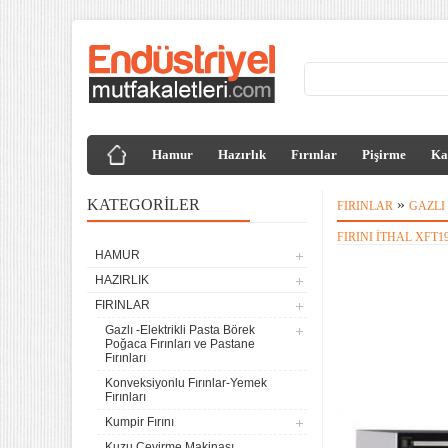
Hamur
Hazırlık
Fırınlar
Pişirme
Ka
KATEGORILER
»
FIRINLAR
GAZLI
FIRINI İTHAL XFT
HAMUR
HAZIRLIK
FIRINLAR
Gazlı -Elektrikli Pasta Börek
Poğaca Fırınları ve Pastane
Fırınları
Konveksiyonlu Fırınlar-Yemek
Fırınları
Kumpir Fırını
Kuzu Çevirme Makinası