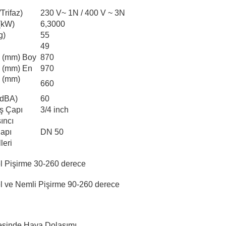
Trifaz)
230 V~ 1N / 400 V ~ 3N
 (kW)
6,3000
g)
55
49
ı (mm) Boy
870
ı (mm) En
970
ı (mm)
660
(dBA)
60
ş Çapı
3/4 inch
ıncı
Çapı
DN 50
leri
l Pişirme 30-260 derece
 ve Nemli Pişirme 90-260 derece
esinde Hava Dolaşımı