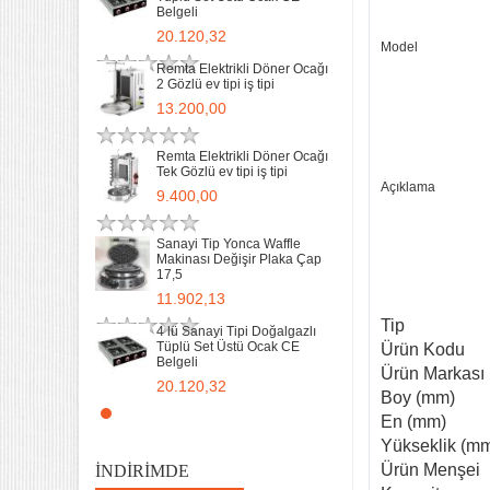
Belgeli
20.120,32
Model
Remta Elektrikli Döner Ocağı
2 Gözlü ev tipi iş tipi
13.200,00
Remta Elektrikli Döner Ocağı
Tek Gözlü ev tipi iş tipi
32 Lik Kasap Et Kıyma
Açıklama
9.400,00
Makinası 220v Sanayi Tipi
31.850,00
Sanayi Tip Yonca Waffle
Makinası Değişir Plaka Çap
17,5
Sanayi tipi Doğalgazlı Tüplü
Ce Belgeli Yer Ocağı Tek
11.902,13
Yanışlı Döküm
Tip
6.203,60
4 lü Sanayi Tipi Doğalgazlı
Tüplü Set Üstü Ocak CE
Ürün Kodu
Belgeli
70 Cm Yarı oluklu Doğalgazlı
Ürün Markası
Tüplü Ce Belgeli Döküm
20.120,32
Izgara
Boy (mm)
10.746,80
Remta Elektrikli Döner Ocağı
En (mm)
2 Gözlü ev tipi iş tipi
Yükseklik (m
35 Kg un 50 kg Hamur Karma
13.200,00
Makinesi Yatık Kazan
Ürün Menşei
İNDIRIMDE
Devirmeli Tekerlekli Ozay