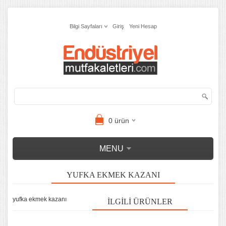
Bilgi Sayfaları
Giriş
Yeni Hesap
0
ürün
MENU
YUFKA EKMEK KAZANI
yufka ekmek kazanı
İLGILI ÜRÜNLER