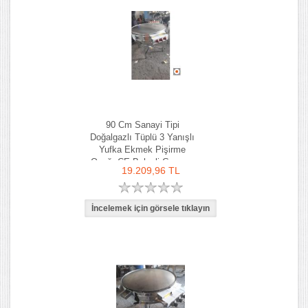
90 Cm Sanayi Tipi
Doğalgazlı Tüplü 3 Yanışlı
Yufka Ekmek Pişirme
Ocağı CE Belgeli Gazmer
19.209,96 TL
Onaylı Yufka Ocağı