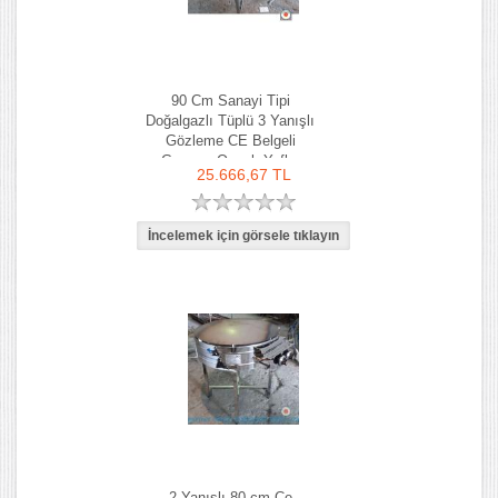
90 Cm Sanayi Tipi
Doğalgazlı Tüplü 3 Yanışlı
Gözleme CE Belgeli
Gazmer Onaylı Yufka
25.666,67 TL
Ocağı
2 Yanışlı 80 cm Ce