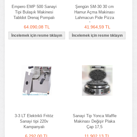
Empero EMP 500 Sanayi
Şengün SM-30 30 cm
Tipi Bulaşık Makinesi
Hamur Açma Makinası
Tabldot Drenaj Pompalı
Lahmacun Pide Pizza
Lavaş
64.090,08 TL
41.964,59 TL
3-3 LT Elektrikli Fritöz
Sanayi Tip Yonca Waffle
Sanayi tipi 220v
Makinası Değişir Plaka
Kampanyalı
Çap 17,5
6.292,00 TL
11.902,13 TL