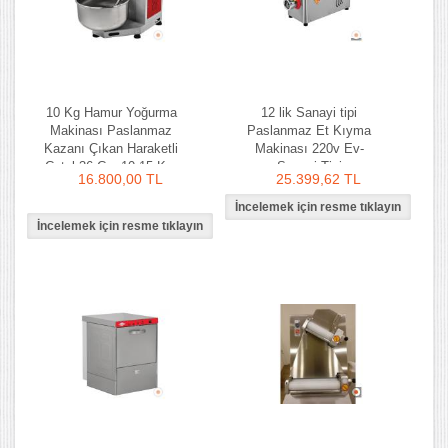
10 Kg Hamur Yoğurma
12 lik Sanayi tipi
Makinası Paslanmaz
Paslanmaz Et Kıyma
Kazanı Çıkan Haraketli
Makinası 220v Ev-
Çatal 36 Cm 10-15 Kg-
Sanayi Tipi
16.800,00 TL
25.399,62 TL
Ozay Makina