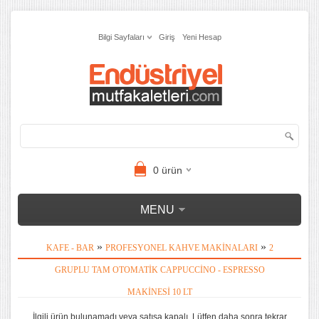
Bilgi Sayfaları
Giriş
Yeni Hesap
0
ürün
MENU
»
»
KAFE - BAR
PROFESYONEL KAHVE MAKINALARI
2
GRUPLU TAM OTOMATIK CAPPUCCINO - ESPRESSO
MAKINESI 10 LT
İlgili ürün bulunamadı veya satışa kapalı. Lütfen daha sonra tekrar