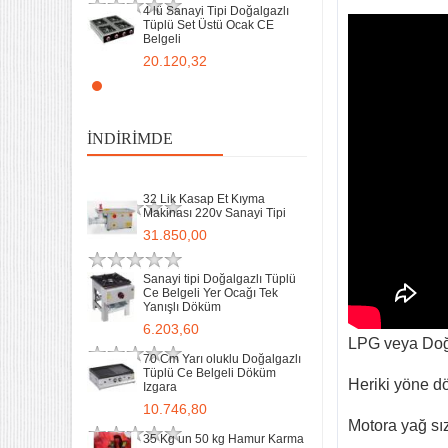
6.203,60
4 lü Sanayi Tipi Doğalgazlı
Tüplü Set Üstü Ocak CE
Belgeli
70 Cm Yarı oluklu Doğalgazlı
Tüplü Ce Belgeli Döküm
20.120,32
Izgara
10.746,80
Remta Elektrikli Döner Ocağı
2 Gözlü ev tipi iş tipi
35 Kg un 50 kg Hamur Karma
13.200,00
Makinesi Yatık Kazan
İNDIRIMDE
Devirmeli Tekerlekli Ozay
Makina
Remta Elektrikli Döner Ocağı
22.925,00
Tek Gözlü ev tipi iş tipi
32 Lik Kasap Et Kıyma
9.400,00
Makinası 220v Sanayi Tipi
31.850,00
Sanayi Tip Yonca Waffle
Makinası Değişir Plaka Çap
17,5
Sanayi tipi Doğalgazlı Tüplü
Ce Belgeli Yer Ocağı Tek
11.902,13
Yanışlı Döküm
6.203,60
LPG veya Doğa
70 Cm Yarı oluklu Doğalgazlı
Tüplü Ce Belgeli Döküm
Heriki yöne d
Izgara
10.746,80
Motora yağ sı
35 Kg un 50 kg Hamur Karma