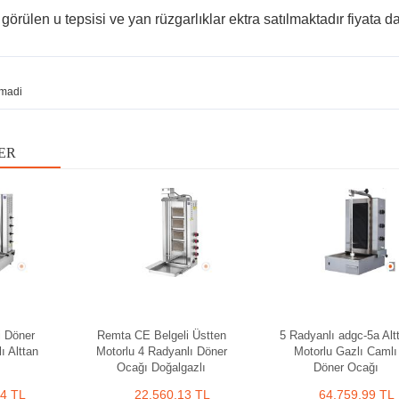
görülen u tepsisi ve yan rüzgarlıklar ektra satılmaktadır fiyata dah
madi
ER
i Döner
Remta CE Belgeli Üstten
5 Radyanlı adgc-5a Alt
ı Alttan
Motorlu 4 Radyanlı Döner
Motorlu Gazlı Camlı
Ocağı Doğalgazlı
Döner Ocağı
14 TL
22.560,13 TL
64.759,99 TL