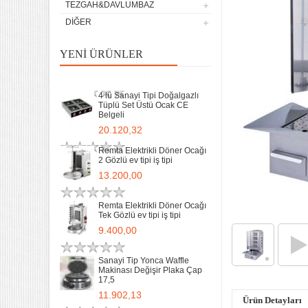
TEZGAH&DAVLUMBAZ
9.400,00
DIĞER
Sanayi Tip Yonca Waffle
Makinası Değişir Plaka Çap
YENI ÜRÜNLER
17,5
11.902,13
4 lü Sanayi Tipi Doğalgazlı
Tüplü Set Üstü Ocak CE
Belgeli
20.120,32
Remta Elektrikli Döner Ocağı
2 Gözlü ev tipi iş tipi
13.200,00
Remta Elektrikli Döner Ocağı
Tek Gözlü ev tipi iş tipi
32 Lik Kasap Et Kıyma
9.400,00
Makinası 220v Sanayi Tipi
31.850,00
Sanayi Tip Yonca Waffle
Makinası Değişir Plaka Çap
17,5
Sanayi tipi Doğalgazlı Tüplü
Ce Belgeli Yer Ocağı Tek
11.902,13
Yanışlı Döküm
Ürün Detayları