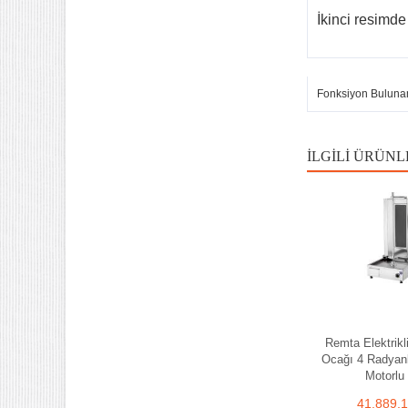
İkinci resimde 
Fonksiyon Buluna
İLGILI ÜRÜNL
Remta Elektrikl
Ocağı 4 Radyanl
Motorlu
41.889,