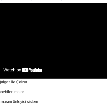
lgaz ile Çalışır
önebilen motor
zmasını önleyici sistem