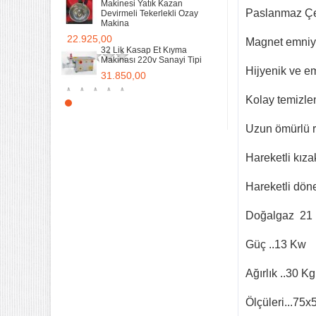
Makinesi Yatık Kazan
Paslanmaz Çe
Devirmeli Tekerlekli Ozay
Makina
22.925,00
Magnet emniye
32 Lik Kasap Et Kıyma
Makinası 220v Sanayi Tipi
Hijyenik ve em
31.850,00
Kolay temizlen
Sanayi tipi Doğalgazlı Tüplü
Ce Belgeli Yer Ocağı Tek
Yanışlı Döküm
Uzun ömürlü r
6.203,60
Hareketli kıza
70 Cm Yarı oluklu Doğalgazlı
Tüplü Ce Belgeli Döküm
Izgara
Hareketli döne
10.746,80
Doğalgaz 21
35 Kg un 50 kg Hamur Karma
Makinesi Yatık Kazan
Devirmeli Tekerlekli Ozay
Güç ..13 Kw
Makina
22.925,00
Ağırlık ..30 Kg
Ölçüleri...75