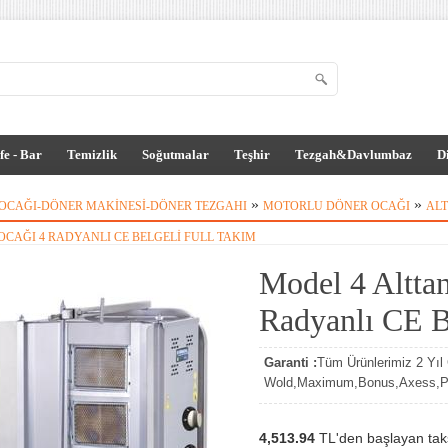
fe - Bar
Temizlik
Soğutmalar
Teşhir
Tezgah&Davlumbaz
D
»
»
OCAĞI-DÖNER MAKINESI-DÖNER TEZGAHI
MOTORLU DÖNER OCAĞI
AL
CAĞI 4 RADYANLI CE BELGELI FULL TAKIM
Model 4 Altta
Radyanlı CE Be
Garanti :
Tüm Ürünlerimiz 2 Yıl G
Wold,Maximum,Bonus,Axess,Par
4,513.94
TL'den başlayan taksi