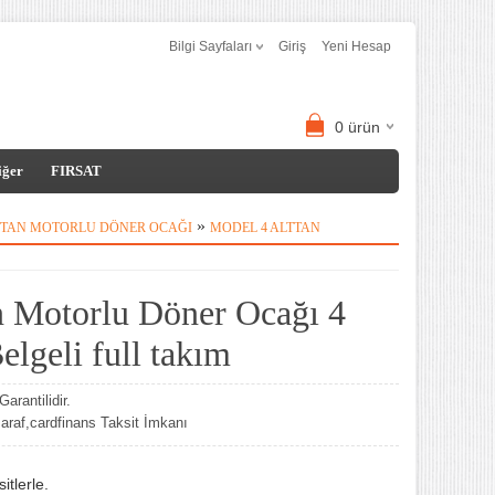
Bilgi Sayfaları
Giriş
Yeni Hesap
0
ürün
iğer
FIRSAT
»
TTAN MOTORLU DÖNER OCAĞI
MODEL 4 ALTTAN
n Motorlu Döner Ocağı 4
lgeli full takım
arantilidir.
af,cardfinans Taksit İmkanı
tlerle.