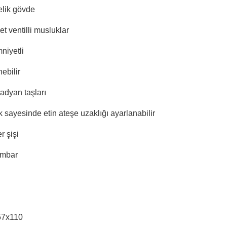
lik gövde
t ventilli musluklar
niyetli
ebilir
adyan taşları
k sayesinde etin ateşe uzaklığı ayarlanabilir
r şişi
 mbar
x57x110