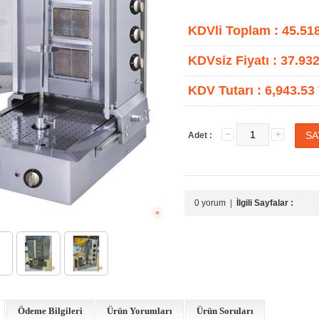
KDVli Toplam :
45.51
KDVsiz Fiyatı :
37.932
KDV Tutarı :
6,943.53
Adet :
0 yorum
|
İlgili Sayfalar :
Ödeme Bilgileri
Ürün Yorumları
Ürün Soruları