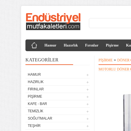
Hamur
Hazırlık
Fırınlar
Pişirme
Ka
KATEGORILER
»
PIŞIRME
DÖNER 
MOTORLU DÖNER O
HAMUR
4 lü Sanayi Tipi Doğalgazlı
HAZIRLIK
Tüplü Set Üstü Ocak CE
Belgeli
FIRINLAR
20.120,32
PIŞIRME
Remta Elektrikli Döner Ocağı
KAFE - BAR
2 Gözlü ev tipi iş tipi
TEMIZLIK
13.200,00
SOĞUTMALAR
Remta Elektrikli Döner Ocağı
TEŞHIR
Tek Gözlü ev tipi iş tipi