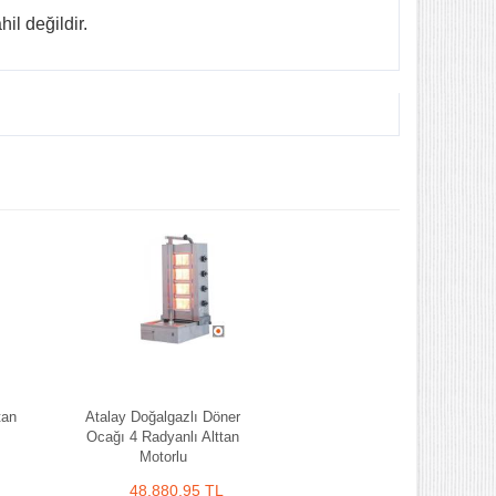
il değildir.
tan
Atalay Doğalgazlı Döner
Ocağı 4 Radyanlı Alttan
Motorlu
48.880,95 TL