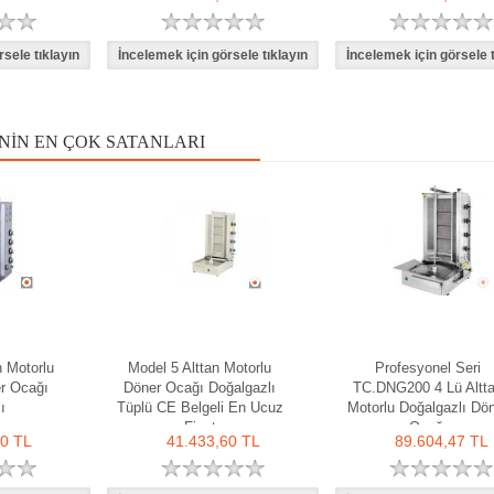
NIN EN ÇOK SATANLARI
n Motorlu
Model 5 Alttan Motorlu
Profesyonel Seri
r Ocağı
Döner Ocağı Doğalgazlı
TC.DNG200 4 Lü Altt
ı
Tüplü CE Belgeli En Ucuz
Motorlu Doğalgazlı Dö
Fiyat
Ocağı
40 TL
41.433,60 TL
89.604,47 TL