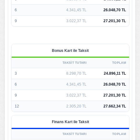
6
4.341,45 TL
26.048,70 TL
9
3.022,37 TL
27.201,30 TL
Bonus Kart ile Taksit
TAKSIT TUTARI
TOPLAM
3
8.298,70 TL
24.896,11 TL
6
4.341,45 TL
26.048,70 TL
9
3.022,37 TL
27.201,30 TL
12
2.305,20 TL
27.662,34 TL
Finans Kart ile Taksit
TAKSIT TUTARI
TOPLAM