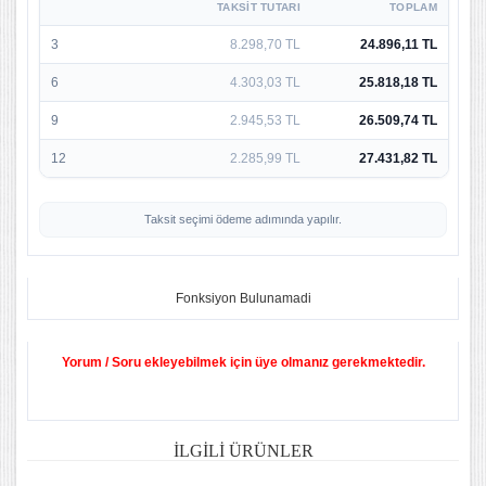
TAKSIT TUTARI
TOPLAM
3
8.298,70 TL
24.896,11 TL
6
4.303,03 TL
25.818,18 TL
9
2.945,53 TL
26.509,74 TL
12
2.285,99 TL
27.431,82 TL
Taksit seçimi ödeme adımında yapılır.
Fonksiyon Bulunamadi
Yorum / Soru ekleyebilmek için üye olmanız gerekmektedir.
İLGILI ÜRÜNLER