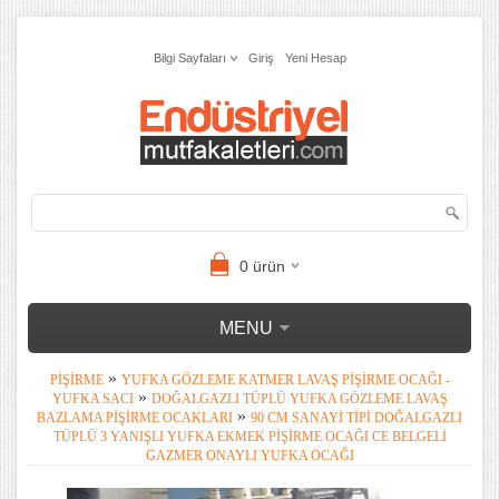
Bilgi Sayfaları
Giriş
Yeni Hesap
0
ürün
MENU
»
PIŞIRME
YUFKA GÖZLEME KATMER LAVAŞ PIŞIRME OCAĞI -
»
YUFKA SACI
DOĞALGAZLI TÜPLÜ YUFKA GÖZLEME LAVAŞ
»
BAZLAMA PIŞIRME OCAKLARI
90 CM SANAYI TIPI DOĞALGAZLI
TÜPLÜ 3 YANIŞLI YUFKA EKMEK PIŞIRME OCAĞI CE BELGELI
GAZMER ONAYLI YUFKA OCAĞI