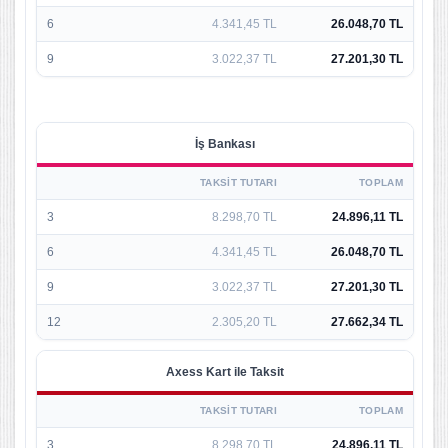
6
4.341,45 TL
26.048,70 TL
9
3.022,37 TL
27.201,30 TL
İş Bankası
TAKSIT TUTARI
TOPLAM
3
8.298,70 TL
24.896,11 TL
6
4.341,45 TL
26.048,70 TL
9
3.022,37 TL
27.201,30 TL
12
2.305,20 TL
27.662,34 TL
Axess Kart ile Taksit
TAKSIT TUTARI
TOPLAM
3
8.298,70 TL
24.896,11 TL