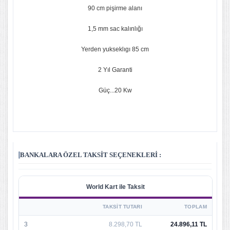
90 cm pişirme alanı
1,5 mm sac kalınlığı
Yerden yukseklıgı 85 cm
2 Yıl Garanti
Güç...20 Kw
BANKALARA ÖZEL TAKSIT SEÇENEKLERI :
World Kart ile Taksit
TAKSIT TUTARI
TOPLAM
3
8.298,70 TL
24.896,11 TL