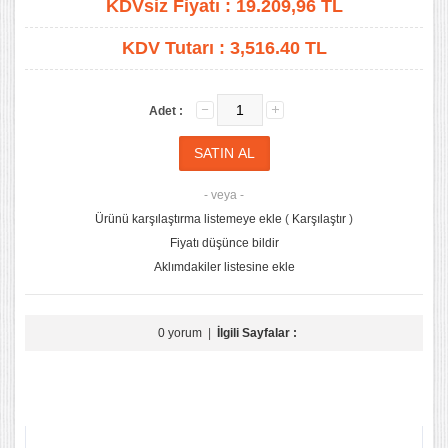
KDVsiz Fiyatı :
19.209,96
TL
KDV Tutarı :
3,516.40 TL
Adet :
- veya -
Ürünü karşılaştırma listemeye ekle
(
Karşılaştır
)
Fiyatı düşünce bildir
Aklımdakiler listesine ekle
0 yorum
|
İlgili Sayfalar :