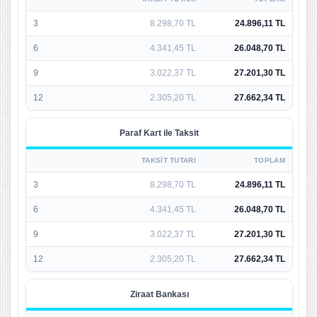
3
8.298,70 TL
24.896,11 TL
6
4.341,45 TL
26.048,70 TL
9
3.022,37 TL
27.201,30 TL
12
2.305,20 TL
27.662,34 TL
Paraf Kart ile Taksit
TAKSIT TUTARI
TOPLAM
3
8.298,70 TL
24.896,11 TL
6
4.341,45 TL
26.048,70 TL
9
3.022,37 TL
27.201,30 TL
12
2.305,20 TL
27.662,34 TL
Ziraat Bankası