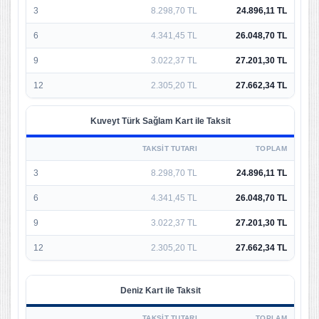
3
8.298,70 TL
24.896,11 TL
6
4.341,45 TL
26.048,70 TL
9
3.022,37 TL
27.201,30 TL
12
2.305,20 TL
27.662,34 TL
Kuveyt Türk Sağlam Kart ile Taksit
TAKSIT TUTARI
TOPLAM
3
8.298,70 TL
24.896,11 TL
6
4.341,45 TL
26.048,70 TL
9
3.022,37 TL
27.201,30 TL
12
2.305,20 TL
27.662,34 TL
Deniz Kart ile Taksit
TAKSIT TUTARI
TOPLAM