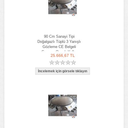
90 Cm Sanayi Tipi
Doğalgazlı Tüplü 3 Yanışlı
Gözleme CE Belgeli
Gazmer Onaylı Yufka
25.666,67 TL
Ocağı