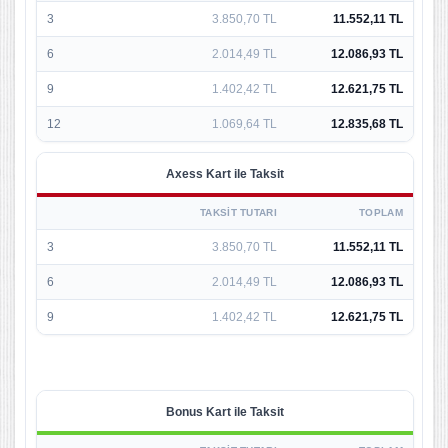
3
3.850,70 TL
11.552,11 TL
6
2.014,49 TL
12.086,93 TL
9
1.402,42 TL
12.621,75 TL
12
1.069,64 TL
12.835,68 TL
Axess Kart ile Taksit
TAKSIT TUTARI
TOPLAM
3
3.850,70 TL
11.552,11 TL
6
2.014,49 TL
12.086,93 TL
9
1.402,42 TL
12.621,75 TL
Bonus Kart ile Taksit