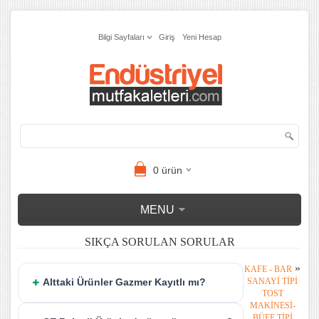
Bilgi Sayfaları
Giriş
Yeni Hesap
0
ürün
MENU
SIKÇA SORULAN SORULAR
»
KAFE - BAR
Alttaki Ürünler Gazmer Kayıtlı mı?
SANAYI TIPI
TOST
MAKINESI-
BÜFE TIPI