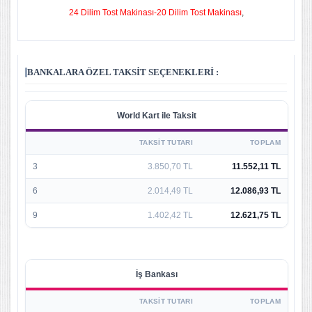
24 Dilim Tost Makinası-20 Dilim Tost Makinası
,
BANKALARA ÖZEL TAKSIT SEÇENEKLERI :
World Kart ile Taksit
TAKSIT TUTARI
TOPLAM
3
3.850,70 TL
11.552,11 TL
6
2.014,49 TL
12.086,93 TL
9
1.402,42 TL
12.621,75 TL
İş Bankası
TAKSIT TUTARI
TOPLAM