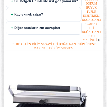
CE Belgeli Ürünlerde üst göz yanar mı?
DÖKÜM
BÜYÜK
TÜPLÜ
Kaç ekmek sığar?
ELEKTRIKLI
DOĞALGAZLI
»
SANAYI
Diğer sorularınızın cevapları
TIPI
DOĞALGAZLI
TOST
»
MAKINESI
CE BELGELI 24 DILIM SANAYI TIPI DOĞALGAZLI TÜPLÜ TOST
MAKINASI DÖKÜM 50X30CM