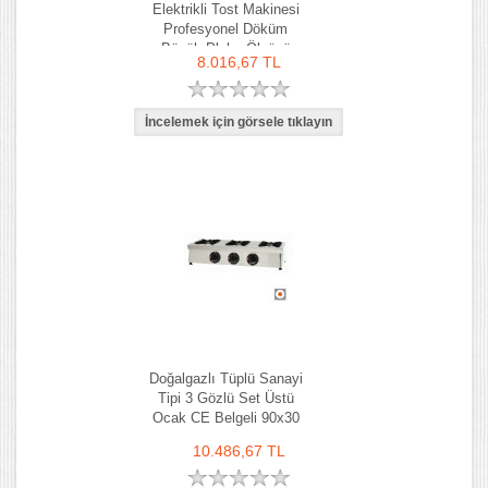
Elektrikli Tost Makinesi
Profesyonel Döküm
Büyük Plaka Ölçüsü
8.016,67 TL
50x30cm Kırmızı
Doğalgazlı Tüplü Sanayi
Tipi 3 Gözlü Set Üstü
Ocak CE Belgeli 90x30
10.486,67 TL