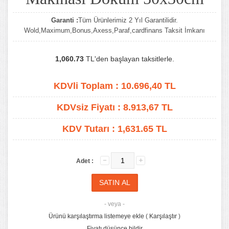
Garanti :
Tüm Ürünlerimiz 2 Yıl Garantilidir.
Wold,Maximum,Bonus,Axess,Paraf,cardfinans Taksit İmkanı
1,060.73
TL'den başlayan taksitlerle.
KDVli Toplam :
10.696,40
TL
KDVsiz Fiyatı :
8.913,67
TL
KDV Tutarı :
1,631.65 TL
Adet :
- veya -
Ürünü karşılaştırma listemeye ekle
(
Karşılaştır
)
Fiyatı düşünce bildir