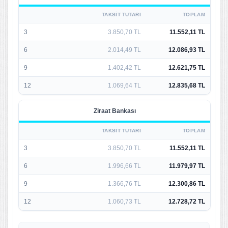
TAKSIT TUTARI
TOPLAM
3
3.850,70 TL
11.552,11 TL
6
2.014,49 TL
12.086,93 TL
9
1.402,42 TL
12.621,75 TL
12
1.069,64 TL
12.835,68 TL
Ziraat Bankası
TAKSIT TUTARI
TOPLAM
3
3.850,70 TL
11.552,11 TL
6
1.996,66 TL
11.979,97 TL
9
1.366,76 TL
12.300,86 TL
12
1.060,73 TL
12.728,72 TL