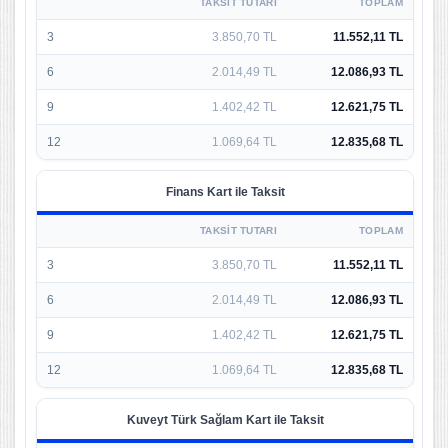
TAKSIT TUTARI
TOPLAM
3
3.850,70 TL
11.552,11 TL
6
2.014,49 TL
12.086,93 TL
9
1.402,42 TL
12.621,75 TL
12
1.069,64 TL
12.835,68 TL
Finans Kart ile Taksit
TAKSIT TUTARI
TOPLAM
3
3.850,70 TL
11.552,11 TL
6
2.014,49 TL
12.086,93 TL
9
1.402,42 TL
12.621,75 TL
12
1.069,64 TL
12.835,68 TL
Kuveyt Türk Sağlam Kart ile Taksit