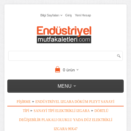
Bilgi Sayfaları
Giriş
Yeni Hesap
0
ürün
MENU
»
PIŞIRME
ENDÜSTRIYEL IZGARA DÖKÜM PLEYT SANAYI
»
»
TIPI
SANAYI TIPI ELEKTRIKLI IZGARA
DÖRTLÜ
DEĞIŞEBILIR PLAKALI OLUKLU YADA DÜZ ELEKTRIKLI
IZGARA 99X47