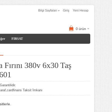
Bilgi Sayfaları
Giriş
Yeni Hesap
0
ürün
iğer
FIRSAT
za Fırını 380v 6x30 Taş
 601
arantilidir.
af,cardfinans Taksit İmkanı
tlerle.