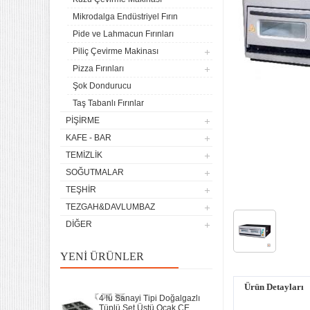
Mikrodalga Endüstriyel Fırın
Pide ve Lahmacun Fırınları
Piliç Çevirme Makinası
Pizza Fırınları
4 lü Sanayi Tipi Doğalgazlı
Şok Dondurucu
Tüplü Set Üstü Ocak CE
Belgeli
Taş Tabanlı Fırınlar
20.142,61
PIŞIRME
Remta Elektrikli Döner Ocağı
KAFE - BAR
2 Gözlü ev tipi iş tipi
TEMIZLIK
13.200,00
SOĞUTMALAR
Remta Elektrikli Döner Ocağı
TEŞHIR
Tek Gözlü ev tipi iş tipi
TEZGAH&DAVLUMBAZ
9.400,00
DIĞER
Sanayi Tip Yonca Waffle
Makinası Değişir Plaka Çap
YENI ÜRÜNLER
17,5
11.897,78
Ürün Detayları
4 lü Sanayi Tipi Doğalgazlı
Tüplü Set Üstü Ocak CE