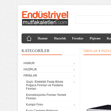
Hamur
Hazırlık
Fırınlar
Pişirme
Ka
KATEGORILER
»
FIRINLAR
PIZZA 
HAMUR
HAZIRLIK
FIRINLAR
Gazlı -Elektrikli Pasta Börek
Poğaca Fırınları ve Pastane
Fırınları
Konveksiyonlu Fırınlar-Yemek
Fırınları
Kumpir Fırını
Kuzu Çevirme Makinası