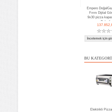
Ce Belgeli Yer Ocağı Tek
Yanışlı Döküm
Empero DoğalGaz
6.203,60
Fırını Dijital Gö
9x30 pizza kapas
70 Cm Yarı oluklu Doğalgazlı
Belgeli
Tüplü Ce Belgeli Döküm
137.852,
Izgara
10.746,80
35 Kg un 50 kg Hamur Karma
Makinesi Yatık Kazan
Devirmeli Tekerlekli Ozay
Makina
22.925,00
BU KATEGORI
Elektrikli Pizza