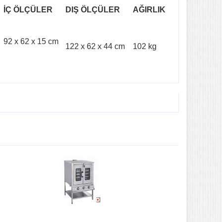
İÇ ÖLÇÜLER
DIŞ ÖLÇÜLER
AĞIRLIK
92 x 62 x 15 cm
122 x 62 x 44 cm
102 kg