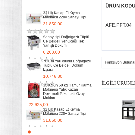
Makina
Remta Elektrikli Döner Ocağı
ÜRÜN KOD
22.925,00
Tek Gözlü ev tipi iş tipi
32 Lik Kasap Et Kıyma
9.400,00
Makinası 220v Sanayi Tipi
31.850,00
AFE.PFT.04
Sanayi Tip Yonca Waffle
Makinası Değişir Plaka Çap
17,5
Sanayi tipi Doğalgazlı Tüplü
Ce Belgeli Yer Ocağı Tek
11.897,78
Yanışlı Döküm
6.203,60
70 Cm Yarı oluklu Doğalgazlı
Fonksiyon Buluna
Tüplü Ce Belgeli Döküm
Izgara
10.746,80
İLGILI ÜRÜNL
35 Kg un 50 kg Hamur Karma
Makinesi Yatık Kazan
Devirmeli Tekerlekli Ozay
Makina
22.925,00
32 Lik Kasap Et Kıyma
Makinası 220v Sanayi Tipi
31.850,00
Sanayi tipi Doğalgazlı Tüplü