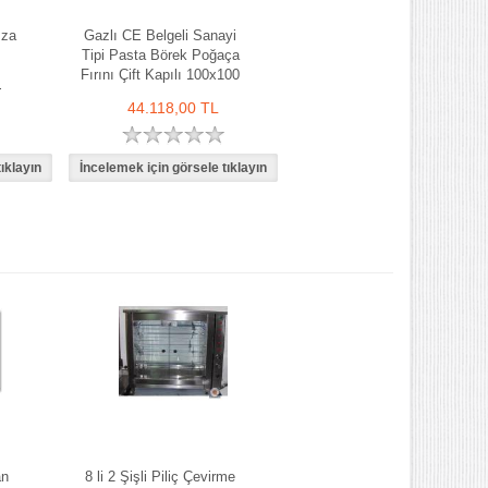
zza
Gazlı CE Belgeli Sanayi
Tipi Pasta Börek Poğaça
Fırını Çift Kapılı 100x100
i
cm
44.118,00 TL
an
8 li 2 Şişli Piliç Çevirme