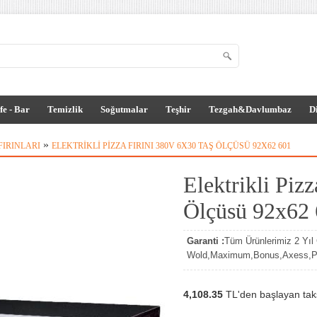
fe - Bar
Temizlik
Soğutmalar
Teşhir
Tezgah&Davlumbaz
D
»
FIRINLARI
ELEKTRIKLI PIZZA FIRINI 380V 6X30 TAŞ ÖLÇÜSÜ 92X62 601
Elektrikli Piz
Ölçüsü 92x62
Garanti :
Tüm Ürünlerimiz 2 Yıl G
Wold,Maximum,Bonus,Axess,Par
4,108.35
TL'den başlayan taksi