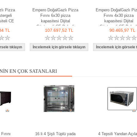
lı Pizza
Empero DoğalGazlı Pizza
Empero DoğalGazlı Pi
stergeli
Fırını 6x30 pizza
Fırını 4x30 pizza
iteli CE
kapasitesi Dijital
kapasitesi Dijital
Göstergeli CE Belgeli
Göstergeli CE Belgel
84 TL
107.697,52 TL
90.465,97 TL
NIN EN ÇOK SATANLARI
 Fırını
16 li 4 Şişli Tüplü yada
4 Tepsili Yandan Açıl