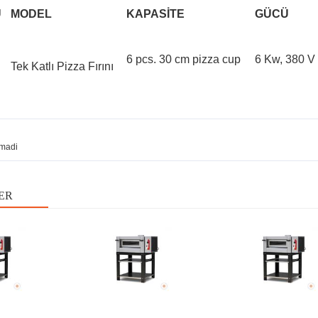
U
MODEL
KAPASİTE
GÜCÜ
6 pcs. 30 cm pizza cup
6 Kw, 380 V
Tek Katlı Pizza Fırını
madi
ER