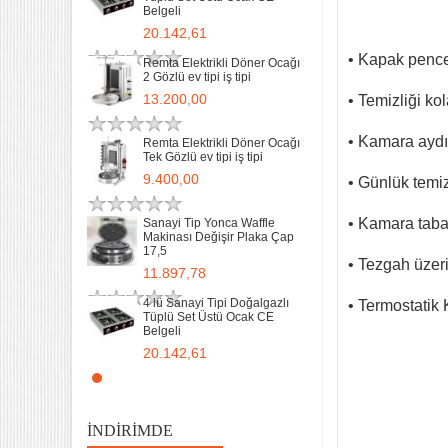
Belgeli
20.142,61
• Kapak pence
Remta Elektrikli Döner Ocağı
2 Gözlü ev tipi iş tipi
13.200,00
• Temizliği kol
• Kamara aydı
Remta Elektrikli Döner Ocağı
Tek Gözlü ev tipi iş tipi
32 Lik Kasap Et Kıyma
9.400,00
• Günlük temi
Makinası 220v Sanayi Tipi
31.850,00
• Kamara taban
Sanayi Tip Yonca Waffle
Makinası Değişir Plaka Çap
17,5
Sanayi tipi Doğalgazlı Tüplü
• Tezgah üzeri
Ce Belgeli Yer Ocağı Tek
11.897,78
Yanışlı Döküm
6.203,60
4 lü Sanayi Tipi Doğalgazlı
• Termostatik 
Tüplü Set Üstü Ocak CE
Belgeli
70 Cm Yarı oluklu Doğalgazlı
Tüplü Ce Belgeli Döküm
20.142,61
Izgara
10.746,80
Remta Elektrikli Döner Ocağı
2 Gözlü ev tipi iş tipi
35 Kg un 50 kg Hamur Karma
13.200,00
Makinesi Yatık Kazan
İNDIRIMDE
Devirmeli Tekerlekli Ozay