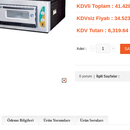
KDVli Toplam :
41.42
KDVsiz Fiyatı :
34.523
KDV Tutarı :
6,319.64
Adet :
0 yorum
|
İlgili Sayfalar :
Ödeme Bilgileri
Ürün Yorumları
Ürün Soruları