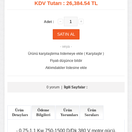
KDV Tutarı :
26,384.54 TL
Adet :
- veya -
Ürünü karşılaştırma listemeye ekle
(
Karşılaştır
)
Fiyatı düşünce bildir
Aklımdakiler listesine ekle
0 yorum
|
İlgili Sayfalar :
Ürün
Ödeme
Ürün
Ürün
Detayları
Bilgileri
Yorumları
Soruları
- 0.75-1.1 Kw 750-1500 D/Dk 380 V motor gücü.