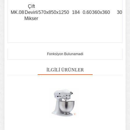
Çift
MK.08
Devirli
570x850x1250
184
0.60
360x360
30
Mikser
Fonksiyon Bulunamadi
İLGILI ÜRÜNLER