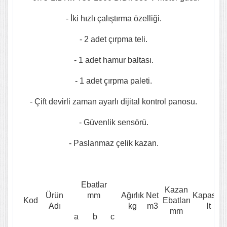
- İki hızlı çalıştırma özelliği.
- 2 adet çırpma teli.
- 1 adet hamur baltası.
- 1 adet çırpma paleti.
- Çift devirli zaman ayarlı dijital kontrol panosu.
- Güvenlik sensörü.
- Paslanmaz çelik kazan.
Ebatlar
Kazan
Ürün
mm
Ağırlık
Net
Kapasite
Kod
Ebatları
Adı
kg
m3
lt
mm
a
b
c