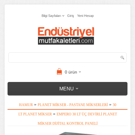
Bilgi Sayfaları
Giriş
Yeni Hesap
0
ürün
MENU
»
»
HAMUR
PLANET MIKSER - PASTANE MIKSERLERI
30
»
LT PLANET MIKSER
EMPERO 30 LT ÜÇ DEVIRLI PLANET
MIKSER DIJITAL KONTROL PANELI