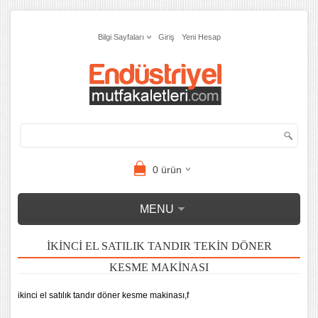
Bilgi Sayfaları
Giriş
Yeni Hesap
0
ürün
MENU
IKINCI EL SATILIK TANDIR TEKIN DÖNER
KESME MAKINASI
ikinci el satılık tandır döner kesme makinası,f