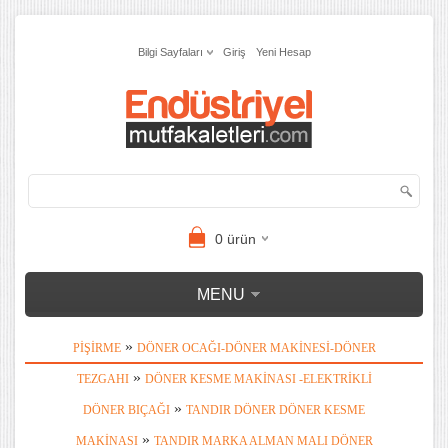
Bilgi Sayfaları
Giriş
Yeni Hesap
0
ürün
MENU
»
PIŞIRME
DÖNER OCAĞI-DÖNER MAKINESI-DÖNER
»
TEZGAHI
DÖNER KESME MAKINASI -ELEKTRIKLI
»
DÖNER BIÇAĞI
TANDIR DÖNER DÖNER KESME
»
MAKINASI
TANDIR MARKA ALMAN MALI DÖNER