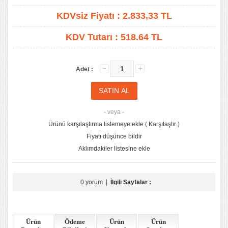
KDVsiz Fiyatı :
2.833,33
TL
KDV Tutarı :
518.64 TL
Adet :
- veya -
Ürünü karşılaştırma listemeye ekle
(
Karşılaştır
)
Fiyatı düşünce bildir
Aklımdakiler listesine ekle
0 yorum
|
İlgili Sayfalar :
Ürün
Ödeme
Ürün
Ürün