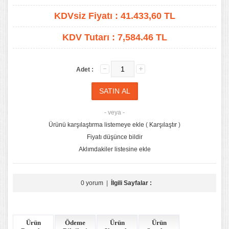
KDVsiz Fiyatı :
41.433,60
TL
KDV Tutarı :
7,584.46 TL
Adet :
- veya -
Ürünü karşılaştırma listemeye ekle
(
Karşılaştır
)
Fiyatı düşünce bildir
Aklımdakiler listesine ekle
0 yorum
|
İlgili Sayfalar :
Ürün
Ödeme
Ürün
Ürün