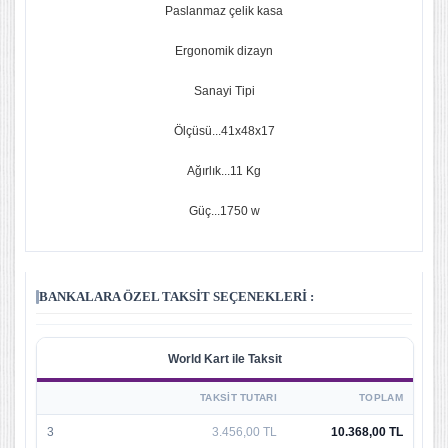
Paslanmaz çelik kasa
Ergonomik dizayn
Sanayi Tipi
Ölçüsü...41x48x17
Ağırlık...11 Kg
Güç...1750 w
BANKALARA ÖZEL TAKSIT SEÇENEKLERI :
World Kart ile Taksit
TAKSIT TUTARI
TOPLAM
3
3.456,00 TL
10.368,00 TL