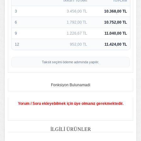
TAKSIT TUTARI
TOPLAM
3
3.456,00 TL
10.368,00 TL
6
1.792,00 TL
10.752,00 TL
9
1.226,67 TL
11.040,00 TL
12
952,00 TL
11.424,00 TL
Taksit seçimi ödeme adımında yapılır.
Fonksiyon Bulunamadi
Yorum / Soru ekleyebilmek için üye olmanız gerekmektedir.
İLGILI ÜRÜNLER