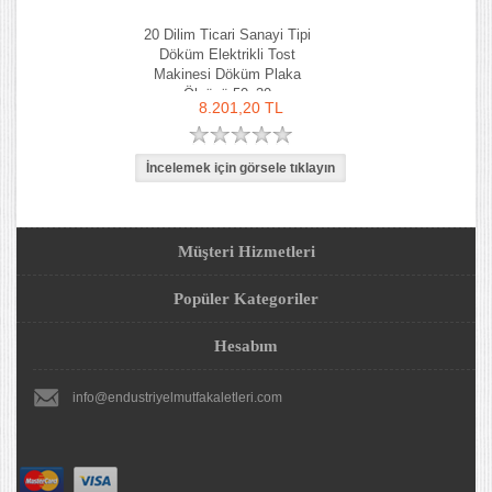
20 Dilim Ticari Sanayi Tipi
Döküm Elektrikli Tost
Makinesi Döküm Plaka
Ölçüsü 50x30
8.201,20 TL
Müşteri Hizmetleri
Popüler Kategoriler
Hesabım
info@endustriyelmutfakaletleri.com