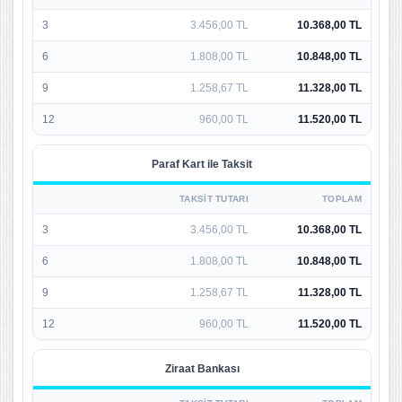
3
3.456,00 TL
10.368,00 TL
6
1.808,00 TL
10.848,00 TL
9
1.258,67 TL
11.328,00 TL
12
960,00 TL
11.520,00 TL
Paraf Kart ile Taksit
TAKSIT TUTARI
TOPLAM
3
3.456,00 TL
10.368,00 TL
6
1.808,00 TL
10.848,00 TL
9
1.258,67 TL
11.328,00 TL
12
960,00 TL
11.520,00 TL
Ziraat Bankası