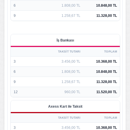
6
1.808,00 TL
10.848,00 TL
9
1.258,67 TL
11.328,00 TL
İş Bankası
TAKSIT TUTARI
TOPLAM
3
3.456,00 TL
10.368,00 TL
6
1.808,00 TL
10.848,00 TL
9
1.258,67 TL
11.328,00 TL
12
960,00 TL
11.520,00 TL
Axess Kart ile Taksit
TAKSIT TUTARI
TOPLAM
3
3.456,00 TL
10.368,00 TL