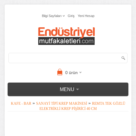
Bilgi Sayfaları
Giriş
Yeni Hesap
0
ürün
MENU
»
»
KAFE - BAR
SANAYI TIPI KREP MAKINESI
REMTA TEK GÖZLÜ
ELEKTRIKLI KREP PIŞIRICI 40 CM