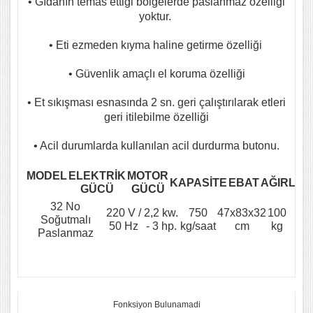
• Gıdanın temas ettiği bölgelerde paslanmaz özelliği
yoktur.
• Eti ezmeden kıyma haline getirme özelliği
• Güvenlik amaçlı el koruma özelliği
• Et sıkışması esnasında 2 sn. geri çalıştırılarak etleri
geri itilebilme özelliği
• Acil durumlarda kullanılan acil durdurma butonu.
MODEL
ELEKTRİK
MOTOR
KAPASİTE
EBAT
AĞIRLIK
GÜCÜ
GÜCÜ
32 No
220 V /
2,2 kw.
750
47x83x32
100
Soğutmalı
50 Hz
- 3 hp.
kg/saat
cm
kg
Paslanmaz
Fonksiyon Bulunamadi