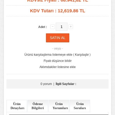
KDVsiz Fiyatı :
68.941,82
TL
KDV Tutarı :
12,619.86 TL
Adet :
- veya -
Ürünü karşılaştırma listemeye ekle
(
Karşılaştır
)
Fiyatı düşünce bildir
Aklımdakiler listesine ekle
0 yorum
|
İlgili Sayfalar :
Ürün
Ödeme
Ürün
Ürün
Detayları
Bilgileri
Yorumları
Soruları