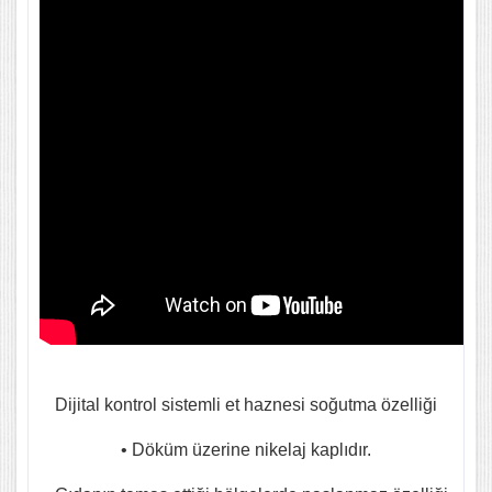
Dijital kontrol sistemli et haznesi soğutma özelliği
• Döküm üzerine nikelaj kaplıdır.