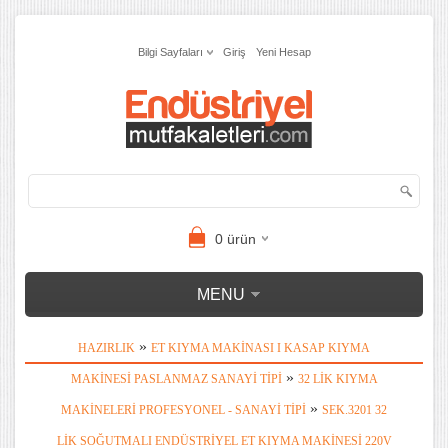
Bilgi Sayfaları
Giriş
Yeni Hesap
0
ürün
MENU
»
HAZIRLIK
ET KIYMA MAKINASI I KASAP KIYMA
»
MAKINESI PASLANMAZ SANAYI TIPI
32 LIK KIYMA
»
MAKINELERI PROFESYONEL - SANAYI TIPI
SEK.3201 32
LIK SOĞUTMALI ENDÜSTRIYEL ET KIYMA MAKINESI 220V