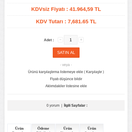
KDVsiz Fiyatı :
41.964,59
TL
KDV Tutarı :
7,681.65 TL
Adet :
- veya -
Ürünü karşılaştırma listemeye ekle
(
Karşılaştır
)
Fiyatı düşünce bildir
Aklımdakiler listesine ekle
0 yorum
|
İlgili Sayfalar :
Ürün
Ödeme
Ürün
Ürün