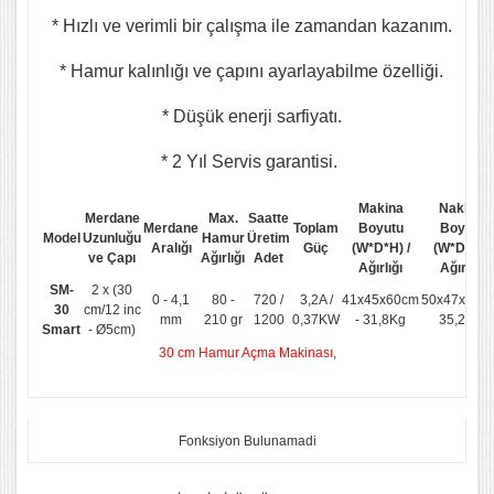
* Hızlı ve verimli bir çalışma ile zamandan kazanım.
* Hamur kalınlığı ve çapını ayarlayabilme özelliği.
* Düşük enerji sarfiyatı.
* 2 Yıl Servis garantisi.
Makina
Nakliye
Merdane
Max.
Saatte
Merdane
Toplam
Boyutu
Boyutu
Model
Uzunluğu
Hamur
Üretim
Aralığı
Güç
(W*D*H) /
(W*D*H) /
ve Çapı
Ağırlığı
Adet
Ağırlığı
Ağırlığı
SM-
2 x (30
0 - 4,1
80 -
720 /
3,2A /
41x45x60cm
50x47x60c
30
cm/12 inc
mm
210 gr
1200
0,37KW
- 31,8Kg
35,2 Kg
Smart
- Ø5cm)
30 cm Hamur Açma Makinası
,
Fonksiyon Bulunamadi