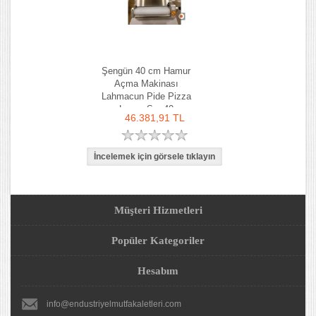
Şengün 40 cm Hamur
Açma Makinası
Lahmacun Pide Pizza
Lavaş Sm-40
46.381,91 TL
Müşteri Hizmetleri
Popüler Kategoriler
Hesabım
info@endustriyelmutfakaletleri.com