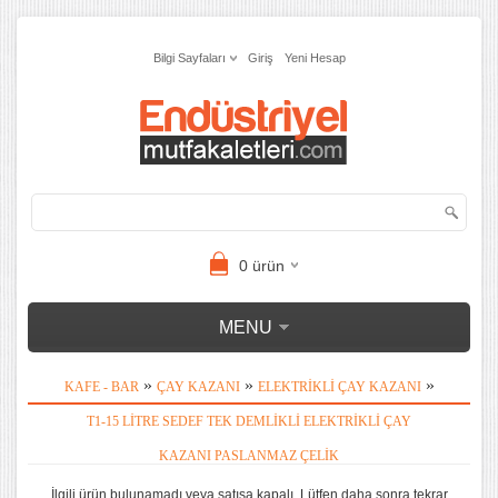
Bilgi Sayfaları
Giriş
Yeni Hesap
0
ürün
MENU
»
»
»
KAFE - BAR
ÇAY KAZANI
ELEKTRIKLI ÇAY KAZANI
T1-15 LITRE SEDEF TEK DEMLIKLI ELEKTRIKLI ÇAY
KAZANI PASLANMAZ ÇELIK
İlgili ürün bulunamadı veya satışa kapalı. Lütfen daha sonra tekrar