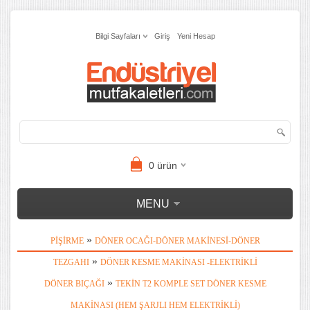
Bilgi Sayfaları
Giriş
Yeni Hesap
0
ürün
MENU
»
PIŞIRME
DÖNER OCAĞI-DÖNER MAKINESI-DÖNER
»
TEZGAHI
DÖNER KESME MAKINASI -ELEKTRIKLI
»
DÖNER BIÇAĞI
TEKIN T2 KOMPLE SET DÖNER KESME
MAKINASI (HEM ŞARJLI HEM ELEKTRIKLI)