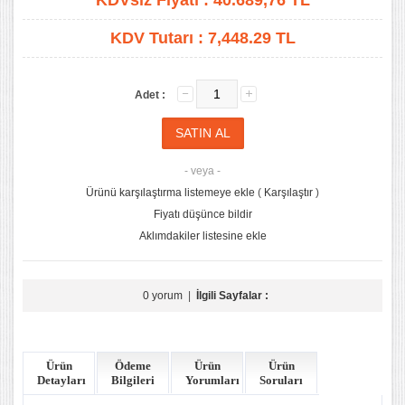
KDVsiz Fiyatı :
40.689,76
TL
KDV Tutarı :
7,448.29 TL
Adet :
- veya -
Ürünü karşılaştırma listemeye ekle
(
Karşılaştır
)
Fiyatı düşünce bildir
Aklımdakiler listesine ekle
0 yorum
|
İlgili Sayfalar :
Ürün
Ödeme
Ürün
Ürün
Detayları
Bilgileri
Yorumları
Soruları