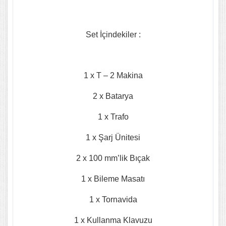
Set İçindekiler :
1 x T – 2 Makina
2 x Batarya
1 x Trafo
1 x Şarj Ünitesi
2 x 100 mm’lik Bıçak
1 x Bileme Masatı
1 x Tornavida
1 x Kullanma Klavuzu