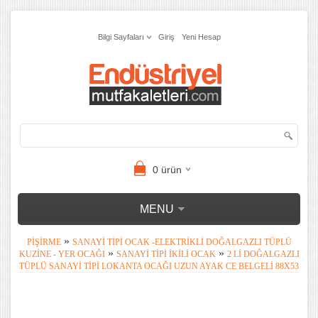
Bilgi Sayfaları
Giriş
Yeni Hesap
0
ürün
MENU
»
PIŞIRME
SANAYI TIPI OCAK -ELEKTRIKLI DOĞALGAZLI TÜPLÜ
»
»
KUZINE - YER OCAĞI
SANAYI TIPI İKILI OCAK
2 LI DOĞALGAZLI
TÜPLÜ SANAYI TIPI LOKANTA OCAĞI UZUN AYAK CE BELGELI 88X53