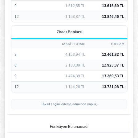
9
1.512,85 TL
13.615,69 TL
12
1.153,87 TL
13.846,46 TL
Ziraat Bankası
TAKSIT TUTARI
TOPLAM
3
4.153,94 TL
12.461,82 TL
6
2.153,89 TL
12.923,37 TL
9
1.474,39 TL
13.269,53 TL
12
1.144,26 TL
13.731,08 TL
Taksit seçimi ödeme adımında yapılır.
Fonksiyon Bulunamadi