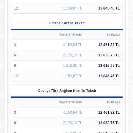
12
1.153,87 TL
13.846,46 TL
Finans Kart ile Taksit
TAKSIT TUTARI
TOPLAM
3
4.153,94 TL
12.461,82 TL
6
2.173,13 TL
13.038,75 TL
9
1.512,85 TL
13.615,69 TL
12
1.153,87 TL
13.846,46 TL
Kuveyt Türk Sağlam Kart ile Taksit
TAKSIT TUTARI
TOPLAM
3
4.153,94 TL
12.461,82 TL
6
2.173,13 TL
13.038,75 TL