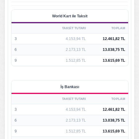
World Kart ile Taksit
TAKSIT TUTARI
TOPLAM
3
4.153,94 TL
12.461,82 TL
6
2.173,13 TL
13.038,75 TL
9
1.512,85 TL
13.615,69 TL
İş Bankası
TAKSIT TUTARI
TOPLAM
3
4.153,94 TL
12.461,82 TL
6
2.173,13 TL
13.038,75 TL
9
1.512,85 TL
13.615,69 TL