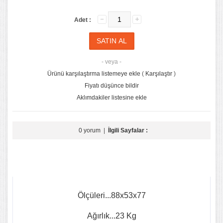
Adet :
- veya -
Ürünü karşılaştırma listemeye ekle
(
Karşılaştır
)
Fiyatı düşünce bildir
Aklımdakiler listesine ekle
0 yorum
|
İlgili Sayfalar :
Ölçüleri...88x53x77
Ağırlık...23 Kg