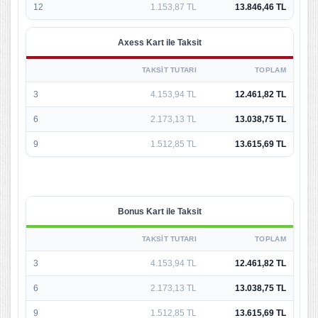
12
1.153,87 TL
13.846,46 TL
Axess Kart ile Taksit
TAKSIT TUTARI
TOPLAM
3
4.153,94 TL
12.461,82 TL
6
2.173,13 TL
13.038,75 TL
9
1.512,85 TL
13.615,69 TL
Bonus Kart ile Taksit
TAKSIT TUTARI
TOPLAM
3
4.153,94 TL
12.461,82 TL
6
2.173,13 TL
13.038,75 TL
9
1.512,85 TL
13.615,69 TL