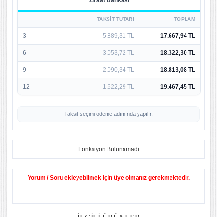
Ziraat Bankası
TAKSIT TUTARI
TOPLAM
3
5.889,31 TL
17.667,94 TL
6
3.053,72 TL
18.322,30 TL
9
2.090,34 TL
18.813,08 TL
12
1.622,29 TL
19.467,45 TL
Taksit seçimi ödeme adımında yapılır.
Fonksiyon Bulunamadi
Yorum / Soru ekleyebilmek için üye olmanız gerekmektedir.