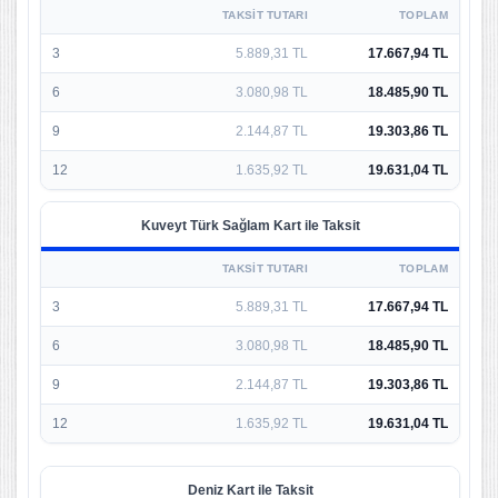
TAKSIT TUTARI
TOPLAM
3
5.889,31 TL
17.667,94 TL
6
3.080,98 TL
18.485,90 TL
9
2.144,87 TL
19.303,86 TL
12
1.635,92 TL
19.631,04 TL
Kuveyt Türk Sağlam Kart ile Taksit
TAKSIT TUTARI
TOPLAM
3
5.889,31 TL
17.667,94 TL
6
3.080,98 TL
18.485,90 TL
9
2.144,87 TL
19.303,86 TL
12
1.635,92 TL
19.631,04 TL
Deniz Kart ile Taksit