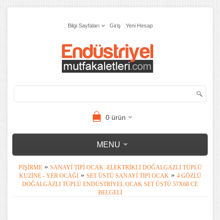
Bilgi Sayfaları
Giriş
Yeni Hesap
0
ürün
MENU
»
PIŞIRME
SANAYI TIPI OCAK -ELEKTRIKLI DOĞALGAZLI TÜPLÜ
»
»
KUZINE - YER OCAĞI
SET ÜSTÜ SANAYI TIPI OCAK
4 GÖZLÜ
DOĞALGAZLI TÜPLÜ ENDÜSTRIYEL OCAK SET ÜSTÜ 57X68 CE
BELGELI