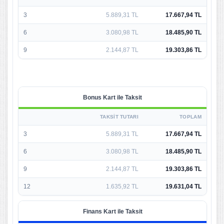
3
5.889,31 TL
17.667,94 TL
6
3.080,98 TL
18.485,90 TL
9
2.144,87 TL
19.303,86 TL
Bonus Kart ile Taksit
TAKSIT TUTARI
TOPLAM
3
5.889,31 TL
17.667,94 TL
6
3.080,98 TL
18.485,90 TL
9
2.144,87 TL
19.303,86 TL
12
1.635,92 TL
19.631,04 TL
Finans Kart ile Taksit