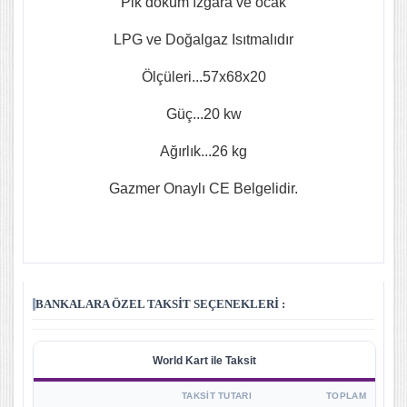
Pik döküm ızgara ve ocak
LPG ve Doğalgaz Isıtmalıdır
Ölçüleri...57x68x20
Güç...20 kw
Ağırlık...26 kg
Gazmer Onaylı CE Belgelidir.
BANKALARA ÖZEL TAKSIT SEÇENEKLERI :
World Kart ile Taksit
TAKSIT TUTARI
TOPLAM