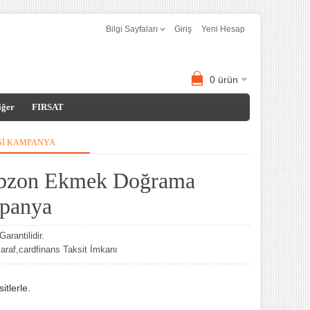
Bilgi Sayfaları
Giriş
Yeni Hesap
0
ürün
iğer
FIRSAT
SI KAMPANYA
rabzon Ekmek Doğrama
panya
arantilidir.
af,cardfinans Taksit İmkanı
tlerle.