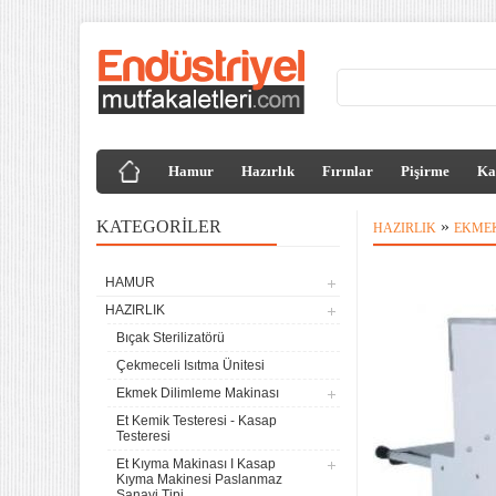
Hamur
Hazırlık
Fırınlar
Pişirme
Ka
KATEGORILER
»
HAZIRLIK
EKMEK
HAMUR
HAZIRLIK
Bıçak Sterilizatörü
Çekmeceli Isıtma Ünitesi
Ekmek Dilimleme Makinası
Et Kemik Testeresi - Kasap
Testeresi
Et Kıyma Makinası I Kasap
Kıyma Makinesi Paslanmaz
Sanayi Tipi