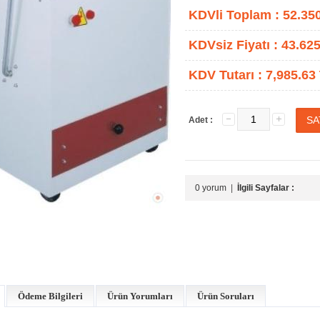
KDVli Toplam :
52.35
KDVsiz Fiyatı :
43.625
KDV Tutarı :
7,985.63
Adet :
0 yorum
|
İlgili Sayfalar :
Ödeme Bilgileri
Ürün Yorumları
Ürün Soruları