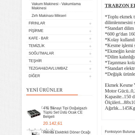
Vakum Makinesi - Vakumlama
TRABZON E
Makinesi
4 lü Sanayi Tipi Doğalgazlı
Zırh Makinası Mikseri
Tüplü Set Üstü Ocak CE
*Toplu ekmek tü
Belgeli
dilimlenmesini s
FIRINLAR
20.142,61
*Standart dilim 
PIŞIRME
*600 gr'dan 1600
Remta Elektrikli Döner Ocağı
KAFE - BAR
*Kolay kullanıl
2 Gözlü ev tipi iş tipi
*Kesme işlemi s
TEMIZLIK
13.200,00
*Ekmeğin kesim 
SOĞUTMALAR
*Dilim kalınlığı
Remta Elektrikli Döner Ocağı
TEŞHIR
*Taşınması kola
Tek Gözlü ev tipi iş tipi
*Standart elektr
TEZGAH&DAVLUMBAZ
9.400,00
*Değişik ürünle
DIĞER
Sanayi Tip Yonca Waffle
Ekmek Kesme Y
Makinası Değişir Plaka Çap
YENI ÜRÜNLER
Motor Gücü..0
17,5
Kapasite..150 d
11.897,78
Ölçüleri...88x
Ağırlık...145K
4 lü Sanayi Tipi Doğalgazlı
Tüplü Set Üstü Ocak CE
Belgeli
20.142,61
Fonksiyon Buluna
Remta Elektrikli Döner Ocağı