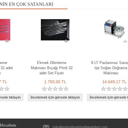
NIN EN ÇOK SATANLARI
leme
Ekmek Dilimleme
8 LT Paslanmaz Sana
 32 adet
Makinası Bıçağı Pimli 32
tipi Soğan Doğrama
ı
adet Set Fiyatı
Makinası
7 TL
1.750,00 TL
14.649,17 TL
Hesabım
info@endustriyelmutfakaletleri.com