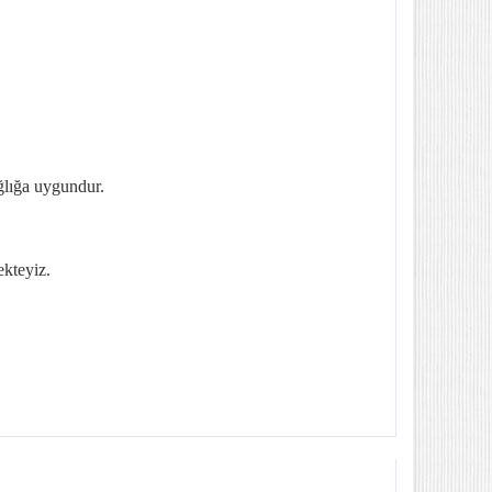
ğlığa uygundur.
ekteyiz.