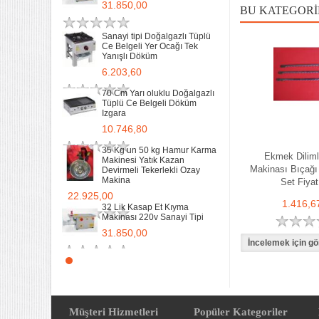
31.850,00
BU KATEGORI
Sanayi Tip Yonca Waffle
Makinası Değişir Plaka Çap
17,5
Sanayi tipi Doğalgazlı Tüplü
Ce Belgeli Yer Ocağı Tek
11.897,78
Yanışlı Döküm
6.203,60
70 Cm Yarı oluklu Doğalgazlı
Tüplü Ce Belgeli Döküm
Izgara
10.746,80
35 Kg un 50 kg Hamur Karma
Ekmek Dilim
Makinesi Yatık Kazan
Makinası Bıçağı
Devirmeli Tekerlekli Ozay
Makina
Set Fiyat
22.925,00
1.416,6
32 Lik Kasap Et Kıyma
Makinası 220v Sanayi Tipi
31.850,00
Sanayi tipi Doğalgazlı Tüplü
Ce Belgeli Yer Ocağı Tek
Yanışlı Döküm
6.203,60
Müşteri Hizmetleri
Popüler Kategoriler