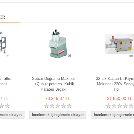
ER
Tatlısı
Sebze Doğrama Makinesi
32 Lik Kasap Et Kıy
nası
+Çubuk patates+Kubik
Makinası 220v Sanay
Patates Bıçaklı
Tipi
67 TL
73.245,87 TL
31.850,00 TL