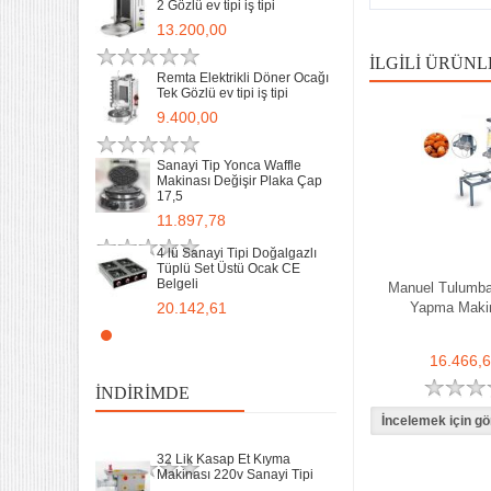
2 Gözlü ev tipi iş tipi
13.200,00
İLGILI ÜRÜNL
Remta Elektrikli Döner Ocağı
Tek Gözlü ev tipi iş tipi
32 Lik Kasap Et Kıyma
9.400,00
Makinası 220v Sanayi Tipi
31.850,00
Sanayi Tip Yonca Waffle
Makinası Değişir Plaka Çap
17,5
Sanayi tipi Doğalgazlı Tüplü
Ce Belgeli Yer Ocağı Tek
11.897,78
Yanışlı Döküm
6.203,60
4 lü Sanayi Tipi Doğalgazlı
Tüplü Set Üstü Ocak CE
Belgeli
70 Cm Yarı oluklu Doğalgazlı
Manuel Tulumba 
Tüplü Ce Belgeli Döküm
20.142,61
Yapma Maki
Izgara
10.746,80
Remta Elektrikli Döner Ocağı
2 Gözlü ev tipi iş tipi
16.466,
35 Kg un 50 kg Hamur Karma
13.200,00
Makinesi Yatık Kazan
İNDIRIMDE
Devirmeli Tekerlekli Ozay
Makina
Remta Elektrikli Döner Ocağı
22.925,00
Tek Gözlü ev tipi iş tipi
32 Lik Kasap Et Kıyma
9.400,00
Makinası 220v Sanayi Tipi