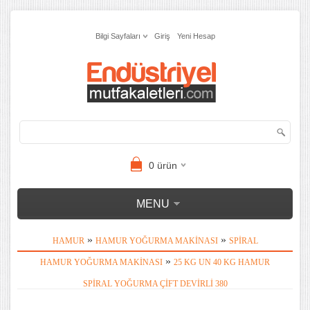
Bilgi Sayfaları
Giriş
Yeni Hesap
0
ürün
MENU
»
»
HAMUR
HAMUR YOĞURMA MAKINASI
SPIRAL
»
HAMUR YOĞURMA MAKINASI
25 KG UN 40 KG HAMUR
SPIRAL YOĞURMA ÇIFT DEVIRLI 380