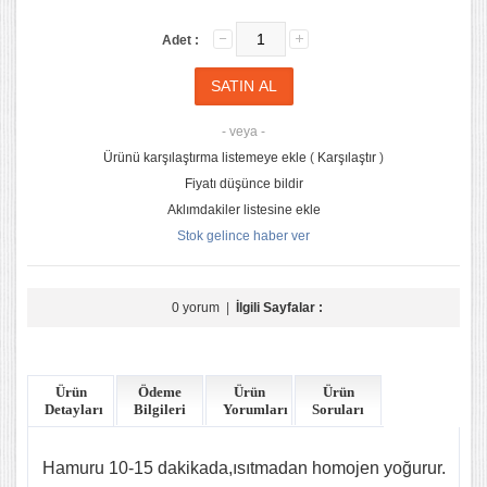
Adet :
- veya -
Ürünü karşılaştırma listemeye ekle
(
Karşılaştır
)
Fiyatı düşünce bildir
Aklımdakiler listesine ekle
Stok gelince haber ver
0 yorum
|
İlgili Sayfalar :
Ürün
Ödeme
Ürün
Ürün
Detayları
Bilgileri
Yorumları
Soruları
Hamuru 10-15 dakikada,ısıtmadan homojen yoğurur.