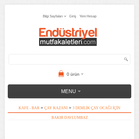
Bilgi Sayfaları
Giriş
Yeni Hesap
0
ürün
MENU
»
»
KAFE - BAR
ÇAY KAZANI
3 DEMLIK ÇAY OCAĞI İÇIN
BAKIR DAVLUMBAZ