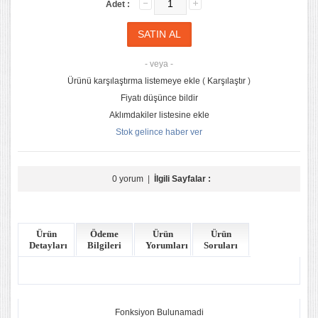
Adet :
- veya -
Ürünü karşılaştırma listemeye ekle
(
Karşılaştır
)
Fiyatı düşünce bildir
Aklımdakiler listesine ekle
Stok gelince haber ver
0 yorum
|
İlgili Sayfalar :
Ürün
Ödeme
Ürün
Ürün
Detayları
Bilgileri
Yorumları
Soruları
Fonksiyon Bulunamadi