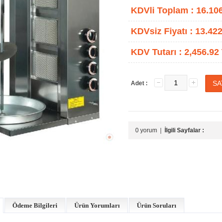
KDVli Toplam :
16.10
KDVsiz Fiyatı :
13.422
KDV Tutarı :
2,456.92
Adet :
0 yorum
|
İlgili Sayfalar :
Ödeme Bilgileri
Ürün Yorumları
Ürün Soruları