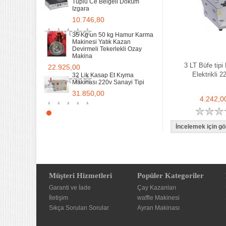
Tüplü Ce Belgeli Döküm
Izgara
10.746,80
35 Kg un 50 kg Hamur Karma
Makinesi Yatık Kazan
Devirmeli Tekerlekli Ozay
Makina
3 LT Büfe tipi 
22.925,00
Elektrikli 2
32 Lik Kasap Et Kıyma
Makinası 220v Sanayi Tipi
31.850,00
4.242,0
Sanayi tipi Doğalgazlı Tüplü
Ce Belgeli Yer Ocağı Tek
Yanışlı Döküm
6.203,60
70 Cm Yarı oluklu Doğalgazlı
Tüplü Ce Belgeli Döküm
Izgara
Müşteri Hizmetleri
Popüler Kategoriler
10.746,80
Garanti ve İade
Çay Kazanları
35 Kg un 50 kg Hamur Karma
İletişim
waffle Makinesi
Makinesi Yatık Kazan
Sıkça Sorulan Sorular
Ayran Makinası
Devirmeli Tekerlekli Ozay
Makina