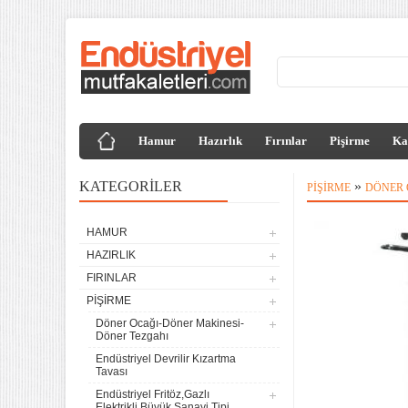
Hamur
Hazırlık
Fırınlar
Pişirme
Ka
KATEGORILER
»
PIŞIRME
DÖNER 
HAMUR
HAZIRLIK
FIRINLAR
PIŞIRME
Döner Ocağı-Döner Makinesi-
Döner Tezgahı
Endüstriyel Devrilir Kızartma
Tavası
Endüstriyel Fritöz,Gazlı
Elektrikli,Büyük Sanayi Tipi