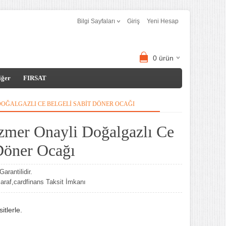
Bilgi Sayfaları
Giriş
Yeni Hesap
0
ürün
iğer
FIRSAT
OĞALGAZLI CE BELGELI SABIT DÖNER OCAĞI
zmer Onayli Doğalgazlı Ce
 Döner Ocağı
arantilidir.
af,cardfinans Taksit İmkanı
tlerle.