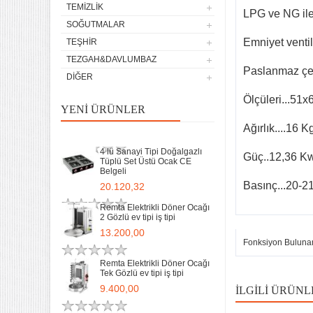
TEMIZLIK
13.200,00
LPG ve NG ile 
SOĞUTMALAR
Remta Elektrikli Döner Ocağı
Emniyet ventili
TEŞHIR
Tek Gözlü ev tipi iş tipi
TEZGAH&DAVLUMBAZ
9.400,00
Paslanmaz çel
DIĞER
Sanayi Tip Yonca Waffle
Ölçüleri...51
Makinası Değişir Plaka Çap
YENI ÜRÜNLER
17,5
Ağırlık....16 K
11.902,13
4 lü Sanayi Tipi Doğalgazlı
Güç..12,36 K
Tüplü Set Üstü Ocak CE
Belgeli
Basınç...20-2
20.120,32
Remta Elektrikli Döner Ocağı
2 Gözlü ev tipi iş tipi
13.200,00
Fonksiyon Buluna
Remta Elektrikli Döner Ocağı
Tek Gözlü ev tipi iş tipi
32 Lik Kasap Et Kıyma
9.400,00
İLGILI ÜRÜNL
Makinası 220v Sanayi Tipi
31.850,00