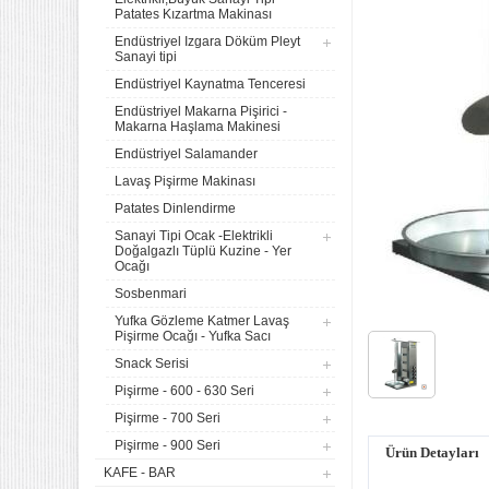
Patates Kızartma Makinası
Endüstriyel Izgara Döküm Pleyt
Sanayi tipi
Endüstriyel Kaynatma Tenceresi
Endüstriyel Makarna Pişirici -
Makarna Haşlama Makinesi
Endüstriyel Salamander
Lavaş Pişirme Makinası
Patates Dinlendirme
Sanayi Tipi Ocak -Elektrikli
Doğalgazlı Tüplü Kuzine - Yer
Ocağı
Sosbenmari
Yufka Gözleme Katmer Lavaş
Pişirme Ocağı - Yufka Sacı
Snack Serisi
4 lü Sanayi Tipi Doğalgazlı
Pişirme - 600 - 630 Seri
Tüplü Set Üstü Ocak CE
Belgeli
Pişirme - 700 Seri
20.120,32
Pişirme - 900 Seri
Ürün Detayları
Remta Elektrikli Döner Ocağı
KAFE - BAR
2 Gözlü ev tipi iş tipi