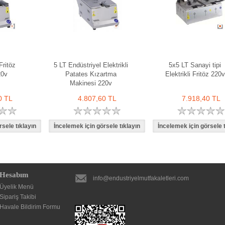
Fritöz
5 LT Endüstriyel Elektrikli
5x5 LT Sanayi tipi
20v
Patates Kızartma
Elektrikli Fritöz 220v
Makinesi 220v
0 TL
4.807,60 TL
7.918,40 TL
Hesabım
info@endustriyelmutfakaletleri.com
Üyelik Menü
Sipariş Takibi
Havale Bildirim Formu