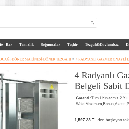
fe - Bar
Temizlik
Soğutmalar
Teşhir
Tezgah&Davlumbaz
D
»
OCAĞI-DÖNER MAKINESI-DÖNER TEZGAHI
4 RADYANLI GAZMER ONAYLI D
4 Radyanlı Ga
Belgeli Sabit
Garanti :
Tüm Ürünlerimiz 2 Yıl G
Wold,Maximum,Bonus,Axess,Par
1,597.23
TL'den başlayan taksi