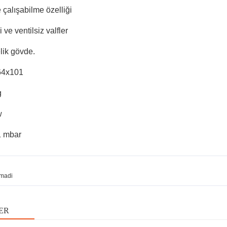
çalışabilme özelliği
 ve ventilsiz valfler
ik gövde.
x64x101
g
w
1 mbar
madi
ER