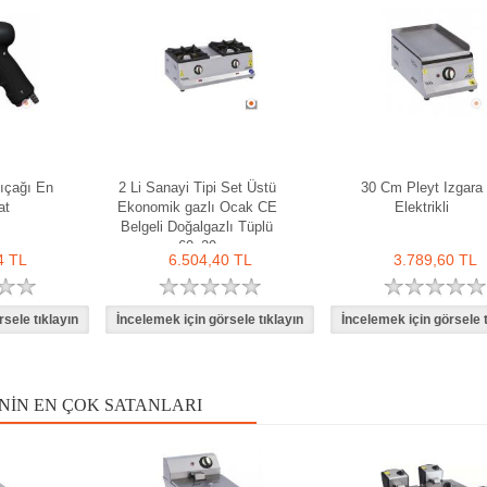
Bıçağı En
2 Li Sanayi Tipi Set Üstü
30 Cm Pleyt Izgara
at
Ekonomik gazlı Ocak CE
Elektrikli
Belgeli Doğalgazlı Tüplü
60x29
4 TL
6.504,40 TL
3.789,60 TL
NIN EN ÇOK SATANLARI