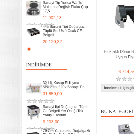
Sanayi Tip Yonca Waffle
Makinası Değişir Plaka Çap
17,5
Sanayi tipi Doğalgazlı Tüplü
Ce Belgeli Yer Ocağı Tek
11.902,13
Yanışlı Döküm
6.203,60
4 lü Sanayi Tipi Doğalgazlı
Tüplü Set Üstü Ocak CE
Belgeli
70 Cm Yarı oluklu Doğalgazlı
Tüplü Ce Belgeli Döküm
20.120,32
Izgara
10.746,80
Remta Elektrikli Döner Ocağı
Elektrikli Döner 
2 Gözlü ev tipi iş tipi
Uygun Fiy
35 Kg un 50 kg Hamur Karma
13.200,00
Makinesi Yatık Kazan
İNDIRIMDE
Devirmeli Tekerlekli Ozay
6.744,5
Makina
Remta Elektrikli Döner Ocağı
22.925,00
Tek Gözlü ev tipi iş tipi
32 Lik Kasap Et Kıyma
9.400,00
Makinası 220v Sanayi Tipi
31.850,00
Sanayi Tip Yonca Waffle
Makinası Değişir Plaka Çap
17,5
Sanayi tipi Doğalgazlı Tüplü
Ce Belgeli Yer Ocağı Tek
BU KATEGORI
11.902,13
Yanışlı Döküm
6.203,60
70 Cm Yarı oluklu Doğalgazlı