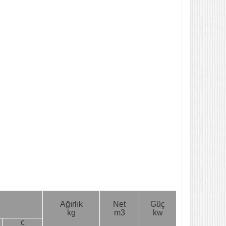
Ağırlık
Net
Güç
kg
m3
kw
c