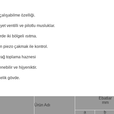
çalışabilme özelliği.
et ventilli ve pilotlu musluklar.
de iki bölgeli ısıtma.
çin piezo çakmak ile kontrol.
r yağ toplama haznesi
nebilir ve hijyeniktir.
elik gövde.
Ebatlar
mm
Ürün Adı
a
b