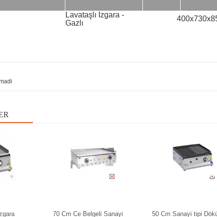
Lavataşlı Izgara -
400x730x8
Gazlı
madi
ER
zgara
70 Cm Ce Belgeli Sanayi
50 Cm Sanayi tipi Dö