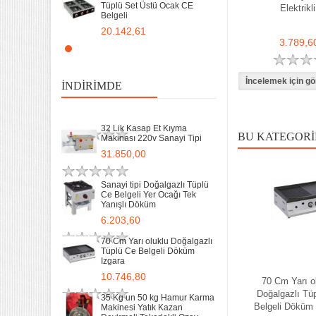
Tüplü Set Üstü Ocak CE
Elektrikli
Belgeli
70 Cm Yarı oluklu Doğalgazlı
Tüplü Ce Belgeli Döküm
20.142,61
Izgara
3.789,6
10.746,80
Remta Elektrikli Döner Ocağı
2 Gözlü ev tipi iş tipi
35 Kg un 50 kg Hamur Karma
13.200,00
Makinesi Yatık Kazan
İNDIRIMDE
Devirmeli Tekerlekli Ozay
Makina
Remta Elektrikli Döner Ocağı
22.925,00
Tek Gözlü ev tipi iş tipi
32 Lik Kasap Et Kıyma
9.400,00
BU KATEGORI
Makinası 220v Sanayi Tipi
31.850,00
Sanayi Tip Yonca Waffle
Makinası Değişir Plaka Çap
17,5
Sanayi tipi Doğalgazlı Tüplü
Ce Belgeli Yer Ocağı Tek
11.897,78
Yanışlı Döküm
6.203,60
70 Cm Yarı oluklu Doğalgazlı
Tüplü Ce Belgeli Döküm
Izgara
10.746,80
70 Cm Yarı o
Doğalgazlı Tü
35 Kg un 50 kg Hamur Karma
Belgeli Döküm 
Makinesi Yatık Kazan