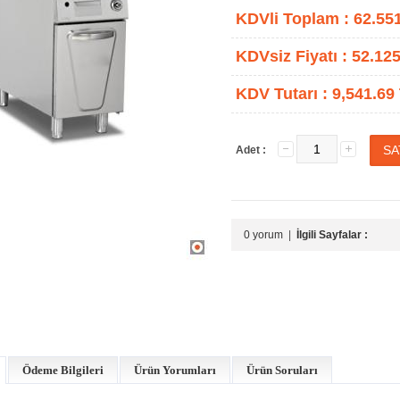
KDVli Toplam :
62.55
KDVsiz Fiyatı :
52.125
KDV Tutarı :
9,541.69
Adet :
0 yorum
|
İlgili Sayfalar :
Ödeme Bilgileri
Ürün Yorumları
Ürün Soruları