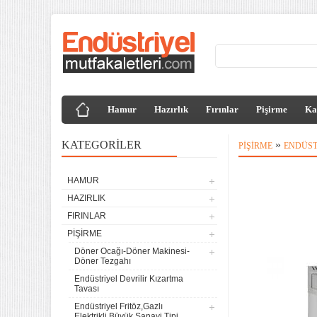
Hamur
Hazırlık
Fırınlar
Pişirme
Ka
KATEGORILER
»
PIŞIRME
ENDÜST
HAMUR
HAZIRLIK
FIRINLAR
PIŞIRME
Döner Ocağı-Döner Makinesi-
Döner Tezgahı
Endüstriyel Devrilir Kızartma
Tavası
Endüstriyel Fritöz,Gazlı
Elektrikli,Büyük Sanayi Tipi