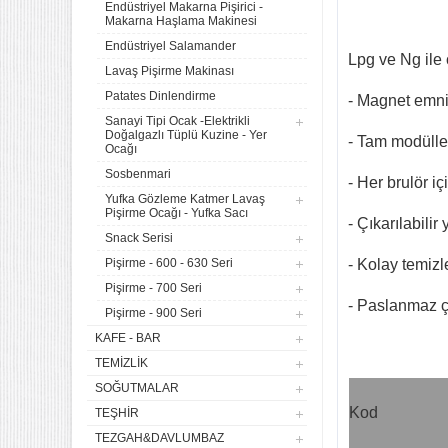
Endüstriyel Makarna Pişirici -
Makarna Haşlama Makinesi
Endüstriyel Salamander
Lpg ve Ng ile 
Lavaş Pişirme Makinası
Patates Dinlendirme
- Magnet emniy
Sanayi Tipi Ocak -Elektrikli
Doğalgazlı Tüplü Kuzine - Yer
- Tam modüller
Ocağı
Sosbenmari
- Her brulör i
Yufka Gözleme Katmer Lavaş
Pişirme Ocağı - Yufka Sacı
- Çıkarılabili
Snack Serisi
4 lü Sanayi Tipi Doğalgazlı
Pişirme - 600 - 630 Seri
- Kolay temizle
Tüplü Set Üstü Ocak CE
Belgeli
Pişirme - 700 Seri
20.142,61
- Paslanmaz ç
Pişirme - 900 Seri
Remta Elektrikli Döner Ocağı
KAFE - BAR
2 Gözlü ev tipi iş tipi
TEMIZLIK
13.200,00
SOĞUTMALAR
Remta Elektrikli Döner Ocağı
Kod
TEŞHIR
Tek Gözlü ev tipi iş tipi
TEZGAH&DAVLUMBAZ
9.400,00