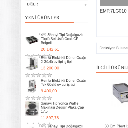
DIĞER
EMP.7LG010
Sanayi Tip Yonca Waffle
Makinası Değişir Plaka Çap
YENI ÜRÜNLER
17,5
11.897,78
4 lü Sanayi Tipi Doğalgazlı
Tüplü Set Üstü Ocak CE
Belgeli
Fonksiyon Buluna
20.142,61
Remta Elektrikli Döner Ocağı
2 Gözlü ev tipi iş tipi
İLGILI ÜRÜNL
13.200,00
Remta Elektrikli Döner Ocağı
Tek Gözlü ev tipi iş tipi
32 Lik Kasap Et Kıyma
9.400,00
Makinası 220v Sanayi Tipi
31.850,00
Sanayi Tip Yonca Waffle
Makinası Değişir Plaka Çap
17,5
Sanayi tipi Doğalgazlı Tüplü
Ce Belgeli Yer Ocağı Tek
11.897,78
Yanışlı Döküm
6.203,60
30 Cm Pleyt I
4 lü Sanayi Tipi Doğalgazlı