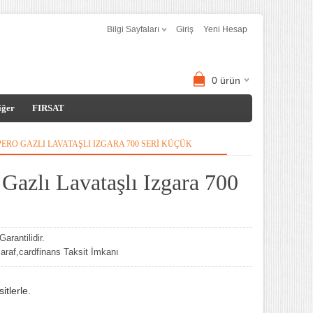
Bilgi Sayfaları
Giriş
Yeni Hesap
0
ürün
iğer
FIRSAT
PERO GAZLI LAVATAŞLI IZGARA 700 SERI KÜÇÜK
Gazlı Lavataşlı Izgara 700
arantilidir.
af,cardfinans Taksit İmkanı
tlerle.