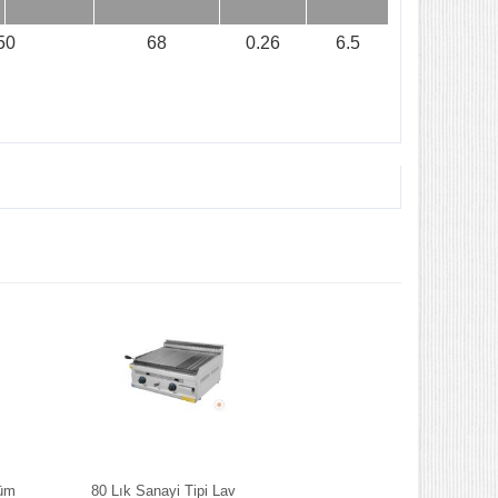
50
68
0.26
6.5
küm
80 Lık Sanayi Tipi Lav