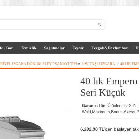
fe - Bar
Temizlik
Soğutmalar
Teşhir
Tezgah&Davlumbaz
D
»
»
RIYEL IZGARA DÖKÜM PLEYT SANAYI TIPI
LAV TAŞLI IZGARA
40 LIK EM
40 lık Empero 
Seri Küçük
Garanti :
Tüm Ürünlerimiz 2 Yıl G
Wold,Maximum,Bonus,Axess,Par
6,202.98
TL'den başlayan taksi