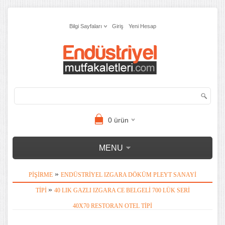
Bilgi Sayfaları
Giriş
Yeni Hesap
0
ürün
MENU
»
PIŞIRME
ENDÜSTRIYEL IZGARA DÖKÜM PLEYT SANAYI
»
TIPI
40 LIK GAZLI IZGARA CE BELGELI 700 LÜK SERI
40X70 RESTORAN OTEL TIPI