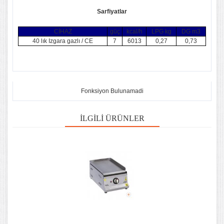
Sarfiyatlar
CİHAZ
güç
kcal/h
LPG kg
DG m3
40 lık Izgara gazlı / CE
7
6013
0,27
0,73
Fonksiyon Bulunamadi
İLGILI ÜRÜNLER