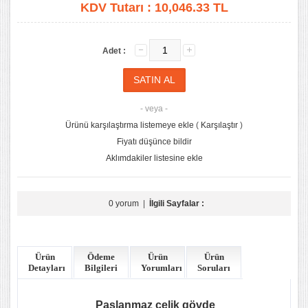
KDV Tutarı :
10,046.33 TL
Adet :
- veya -
Ürünü karşılaştırma listemeye ekle
(
Karşılaştır
)
Fiyatı düşünce bildir
Aklımdakiler listesine ekle
0 yorum
|
İlgili Sayfalar :
Ürün
Ödeme
Ürün
Ürün
Detayları
Bilgileri
Yorumları
Soruları
Paslanmaz çelik gövde