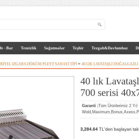
fe - Bar
Temizlik
Soğutmalar
Teşhir
Tezgah&Davlumbaz
D
»
RIYEL IZGARA DÖKÜM PLEYT SANAYI TIPI
40 LIK LAVATAŞLI DOĞALGAZLI 
40 lık Lavataş
700 serisi 40x
Garanti :
Tüm Ürünlerimiz 2 Yıl G
Wold,Maximum,Bonus,Axess,Par
3,284.64
TL'den başlayan taksi