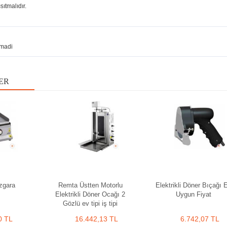
ıtmalıdır.
madi
ER
zgara
Remta Üstten Motorlu
Elektrikli Döner Bıçağı 
Elektrikli Döner Ocağı 2
Uygun Fiyat
Gözlü ev tipi iş tipi
0 TL
16.442,13 TL
6.742,07 TL