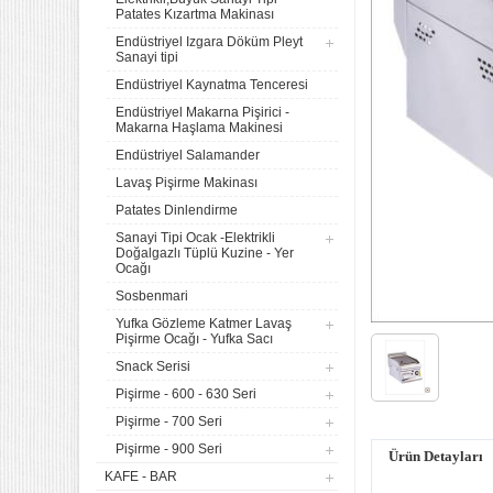
Patates Kızartma Makinası
Endüstriyel Izgara Döküm Pleyt
Sanayi tipi
Endüstriyel Kaynatma Tenceresi
Endüstriyel Makarna Pişirici -
Makarna Haşlama Makinesi
Endüstriyel Salamander
Lavaş Pişirme Makinası
Patates Dinlendirme
Sanayi Tipi Ocak -Elektrikli
Doğalgazlı Tüplü Kuzine - Yer
Ocağı
Sosbenmari
Yufka Gözleme Katmer Lavaş
Pişirme Ocağı - Yufka Sacı
Snack Serisi
4 lü Sanayi Tipi Doğalgazlı
Pişirme - 600 - 630 Seri
Tüplü Set Üstü Ocak CE
Belgeli
Pişirme - 700 Seri
20.142,61
Pişirme - 900 Seri
Ürün Detayları
Remta Elektrikli Döner Ocağı
KAFE - BAR
2 Gözlü ev tipi iş tipi