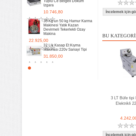
Tüplü Ce Belgeli Döküm
Izgara
10.746,80
35 Kg un 50 kg Hamur Karma
Makinesi Yatık Kazan
Devirmeli Tekerlekli Ozay
Makina
BU KATEGORI
22.925,00
32 Lik Kasap Et Kıyma
Makinası 220v Sanayi Tipi
31.850,00
Sanayi tipi Doğalgazlı Tüplü
Ce Belgeli Yer Ocağı Tek
Yanışlı Döküm
6.203,60
70 Cm Yarı oluklu Doğalgazlı
3 LT Büfe tipi 
Tüplü Ce Belgeli Döküm
Izgara
Elektrikli 2
10.746,80
4.242,0
35 Kg un 50 kg Hamur Karma
Makinesi Yatık Kazan
Devirmeli Tekerlekli Ozay
Makina