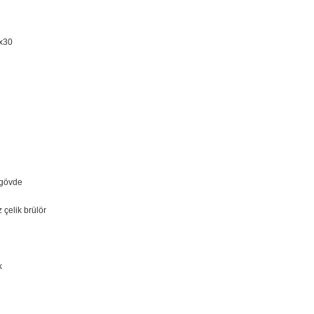
x30
 gövde
çelik brülör
k