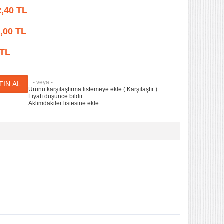
2,40
TL
,00
TL
 TL
- veya -
Ürünü karşılaştırma listemeye ekle
(
Karşılaştır
)
Fiyatı düşünce bildir
Aklımdakiler listesine ekle