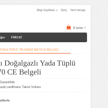
Bilgi Sayfaları
Giriş
Yeni Hesap
0
ürün
iğer
FIRSAT
YADA TÜPLÜ 700 SERISI 40X70 CE BELGELI
lı Doğalgazlı Yada Tüplü
70 CE Belgeli
arantilidir.
af,cardfinans Taksit İmkanı
tlerle.