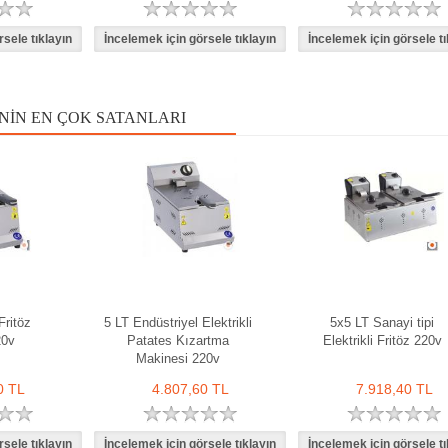
NIN EN ÇOK SATANLARI
Fritöz
5 LT Endüstriyel Elektrikli
5x5 LT Sanayi tipi
20v
Patates Kızartma
Elektrikli Fritöz 220v
Makinesi 220v
0 TL
4.807,60 TL
7.918,40 TL