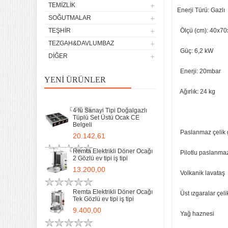
TEMIZLIK
13.200,00
Enerji Türü: Gazlı
SOĞUTMALAR
Remta Elektrikli Döner Ocağı
TEŞHIR
Ölçü (cm): 40x70
Tek Gözlü ev tipi iş tipi
TEZGAH&DAVLUMBAZ
9.400,00
Güç: 6,2 kW
DIĞER
Sanayi Tip Yonca Waffle
Enerji: 20mbar
Makinası Değişir Plaka Çap
YENI ÜRÜNLER
17,5
Ağırlık: 24 kg
11.897,78
4 lü Sanayi Tipi Doğalgazlı
Tüplü Set Üstü Ocak CE
Belgeli
Paslanmaz çelik
20.142,61
Remta Elektrikli Döner Ocağı
Pilotlu paslanmaz 
2 Gözlü ev tipi iş tipi
13.200,00
Volkanik lavataş
Remta Elektrikli Döner Ocağı
Üst ızgaralar çeli
Tek Gözlü ev tipi iş tipi
32 Lik Kasap Et Kıyma
9.400,00
Makinası 220v Sanayi Tipi
Yağ haznesi
31.850,00