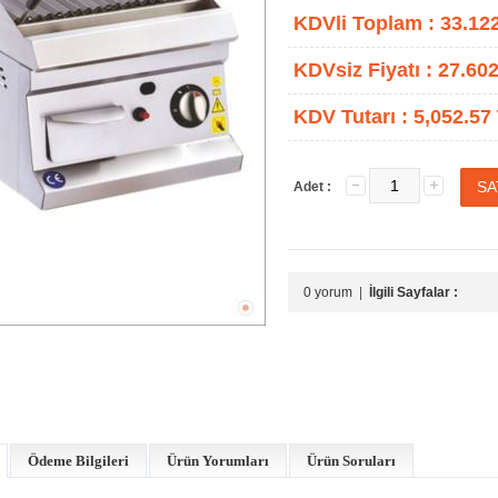
KDVli Toplam :
33.12
KDVsiz Fiyatı :
27.602
KDV Tutarı :
5,052.57
Adet :
0 yorum
|
İlgili Sayfalar :
Ödeme Bilgileri
Ürün Yorumları
Ürün Soruları