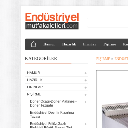
Hamur
Hazırlık
Fırınlar
Pişirme
Ka
KATEGORILER
»
PIŞIRME
ENDÜST
HAMUR
HAZIRLIK
FIRINLAR
PIŞIRME
Döner Ocağı-Döner Makinesi-
Döner Tezgahı
Endüstriyel Devrilir Kızartma
Tavası
Endüstriyel Fritöz,Gazlı
Elektrikli,Büyük Sanayi Tipi