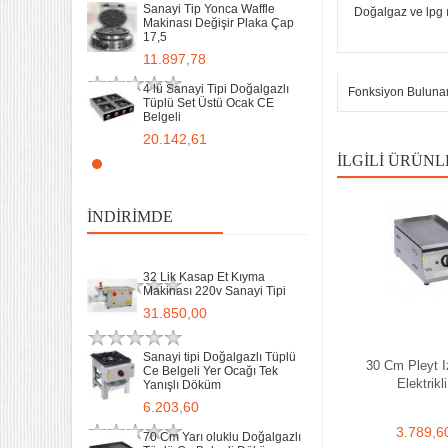
Sanayi Tip Yonca Waffle
Doğalgaz ve lpg ıs
Makinası Değişir Plaka Çap
17,5
Sanayi tipi Doğalgazlı Tüplü
Ce Belgeli Yer Ocağı Tek
11.897,78
Yanışlı Döküm
6.203,60
4 lü Sanayi Tipi Doğalgazlı
Fonksiyon Buluna
Tüplü Set Üstü Ocak CE
Belgeli
70 Cm Yarı oluklu Doğalgazlı
Tüplü Ce Belgeli Döküm
20.142,61
Izgara
İLGILI ÜRÜNL
10.746,80
Remta Elektrikli Döner Ocağı
2 Gözlü ev tipi iş tipi
35 Kg un 50 kg Hamur Karma
13.200,00
Makinesi Yatık Kazan
İNDIRIMDE
Devirmeli Tekerlekli Ozay
Makina
Remta Elektrikli Döner Ocağı
22.925,00
Tek Gözlü ev tipi iş tipi
32 Lik Kasap Et Kıyma
9.400,00
Makinası 220v Sanayi Tipi
31.850,00
Sanayi Tip Yonca Waffle
Makinası Değişir Plaka Çap
17,5
Sanayi tipi Doğalgazlı Tüplü
30 Cm Pleyt I
Ce Belgeli Yer Ocağı Tek
11.897,78
Elektrikli
Yanışlı Döküm
6.203,60
3.789,6
70 Cm Yarı oluklu Doğalgazlı