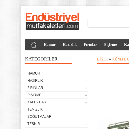
Hamur
Hazırlık
Fırınlar
Pişirme
Ka
KATEGORILER
»
DIĞER
KÜNEFE 
HAMUR
HAZIRLIK
FIRINLAR
PIŞIRME
KAFE - BAR
TEMIZLIK
SOĞUTMALAR
TEŞHIR