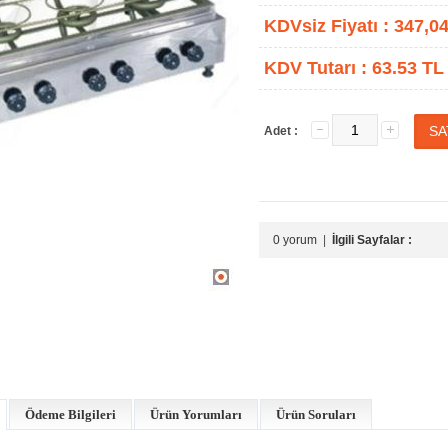
KDVsiz Fiyatı :
347,0
KDV Tutarı :
63.53 TL
Adet :
0 yorum
|
İlgili Sayfalar :
Ödeme Bilgileri
Ürün Yorumları
Ürün Soruları