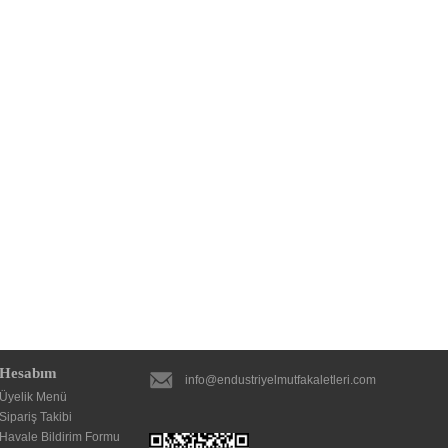
Hesabım
info@endustriyelmutfakaletleri.com
Üyelik Menü
Sipariş Takibi
Havale Bildirim Formu