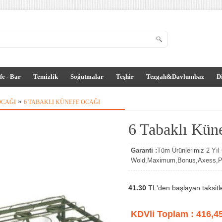
fe - Bar
Temizlik
Soğutmalar
Teşhir
Tezgah&Davlumbaz
D
»
OCAĞI
6 TABAKLI KÜNEFE OCAĞI
6 Tabaklı Kün
Garanti :
Tüm Ürünlerimiz 2 Yıl G
Wold,Maximum,Bonus,Axess,Par
41.30
TL'den başlayan taksitle
KDVli Toplam :
416,4