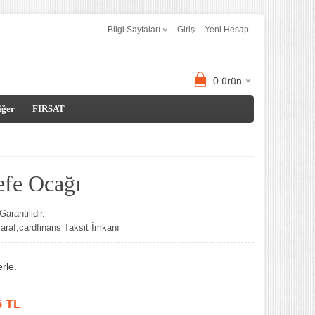
Bilgi Sayfaları
Giriş
Yeni Hesap
0
ürün
iğer
FIRSAT
efe Ocağı
arantilidir.
af,cardfinans Taksit İmkanı
rle.
5
TL