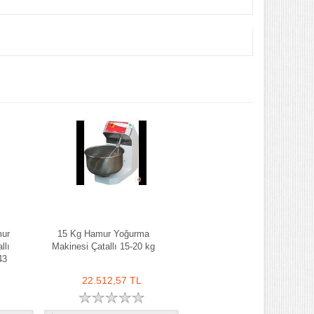
mur
15 Kg Hamur Yoğurma
llı
Makinesi Çatallı 15-20 kg
43
22.512,57 TL