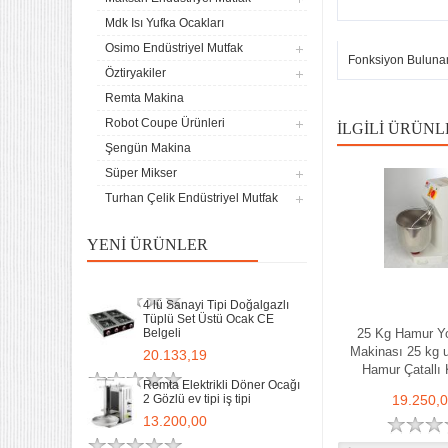
Belgeli
Mdk Isı Yufka Ocakları
20.133,19
Osimo Endüstriyel Mutfak
Fonksiyon Buluna
Remta Elektrikli Döner Ocağı
Öztiryakiler
2 Gözlü ev tipi iş tipi
Remta Makina
13.200,00
Robot Coupe Ürünleri
İLGILI ÜRÜNL
Remta Elektrikli Döner Ocağı
Şengün Makina
Tek Gözlü ev tipi iş tipi
Süper Mikser
9.400,00
Turhan Çelik Endüstriyel Mutfak
Sanayi Tip Yonca Waffle
Makinası Değişir Plaka Çap
YENI ÜRÜNLER
17,5
11.893,40
4 lü Sanayi Tipi Doğalgazlı
Tüplü Set Üstü Ocak CE
Belgeli
25 Kg Hamur Y
Makinası 25 kg 
20.133,19
Hamur Çatallı
Remta Elektrikli Döner Ocağı
2 Gözlü ev tipi iş tipi
19.250,
13.200,00