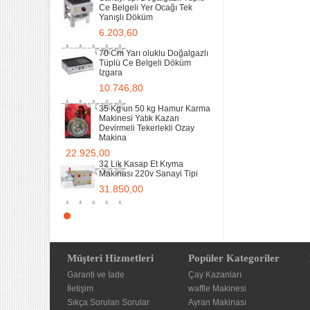
Ce Belgeli Yer Ocağı Tek
11.893,40
Yanışlı Döküm
6.203,60
70 Cm Yarı oluklu Doğalgazlı
Tüplü Ce Belgeli Döküm
Izgara
10.746,80
35 Kg un 50 kg Hamur Karma
Makinesi Yatık Kazan
Devirmeli Tekerlekli Ozay
Makina
22.925,00
32 Lik Kasap Et Kıyma
Makinası 220v Sanayi Tipi
31.850,00
Sanayi tipi Doğalgazlı Tüplü
Ce Belgeli Yer Ocağı Tek
Yanışlı Döküm
6.203,60
Müşteri Hizmetleri
Popüler Kategoriler
Garanti ve İade
70 Cm Yarı oluklu Doğalgazlı
Çay Kazanları
Tüplü Ce Belgeli Döküm
İletişim
waffle Makinesi
Izgara
Sıkça Sorulan Sorular
Ayran Makinası
10.746,80