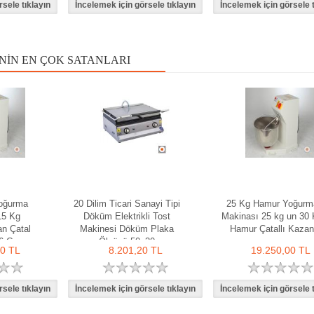
NIN EN ÇOK SATANLARI
oğurma
20 Dilim Ticari Sanayi Tipi
25 Kg Hamur Yoğurm
15 Kg
Döküm Elektrikli Tost
Makinası 25 kg un 30 
n Çatal
Makinesi Döküm Plaka
Hamur Çatallı Kazan
36 Cm
Ölçüsü 50x30
00 TL
8.201,20 TL
19.250,00 TL