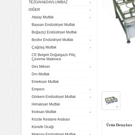
TEZGAH&DAVLUMBAZ
DIĞER
Atalay Mutfak
Baysan Endüstriyel Mutfak
Boğaziçi Endüstriyel Mutfak
Bosfor Endüstriyel Mutfak
Çağdaş Mutfak
CE Belgeli Doğalgazlı Piliç
Çevirme Makinesi
Dev Mikser
Drn Mutfak
Emeksan Mutfak
Empero
Görkem Endüstriyel Mutfak
Himaksan Mutfak
İnoksan Mutfak
Közde Kestane Arabası
Ürün Detayları
Künefe Ocağı
4 lü Sanayi Tipi Doğalgazlı
Maksan Endüstriyel Mutfak
Tüplü Set Üstü Ocak CE