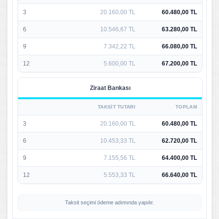
3
20.160,00 TL
60.480,00 TL
6
10.546,67 TL
63.280,00 TL
9
7.342,22 TL
66.080,00 TL
12
5.600,00 TL
67.200,00 TL
Ziraat Bankası
TAKSIT TUTARI
TOPLAM
3
20.160,00 TL
60.480,00 TL
6
10.453,33 TL
62.720,00 TL
9
7.155,56 TL
64.400,00 TL
12
5.553,33 TL
66.640,00 TL
Taksit seçimi ödeme adımında yapılır.