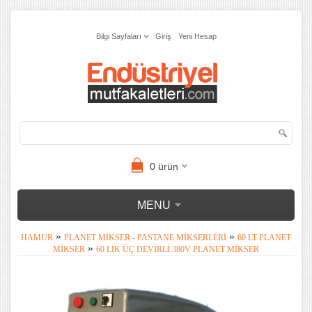
Bilgi Sayfaları
Giriş
Yeni Hesap
0
ürün
MENU
»
»
HAMUR
PLANET MIKSER - PASTANE MIKSERLERI
60 LT PLANET
»
MIKSER
60 LIK ÜÇ DEVIRLI 380V PLANET MIKSER