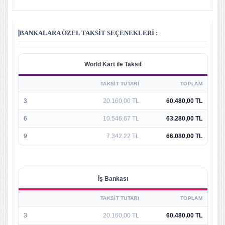
BANKALARA ÖZEL TAKSIT SEÇENEKLERI :
World Kart ile Taksit
TAKSIT TUTARI
TOPLAM
3
20.160,00 TL
60.480,00 TL
6
10.546,67 TL
63.280,00 TL
9
7.342,22 TL
66.080,00 TL
İş Bankası
TAKSIT TUTARI
TOPLAM
3
20.160,00 TL
60.480,00 TL