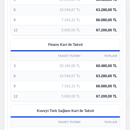
6
10.546,67 TL
63.280,00 TL
9
7.342,22 TL
66.080,00 TL
12
5.600,00 TL
67.200,00 TL
Finans Kart ile Taksit
TAKSIT TUTARI
TOPLAM
3
20.160,00 TL
60.480,00 TL
6
10.546,67 TL
63.280,00 TL
9
7.342,22 TL
66.080,00 TL
12
5.600,00 TL
67.200,00 TL
Kuveyt Türk Sağlam Kart ile Taksit
TAKSIT TUTARI
TOPLAM