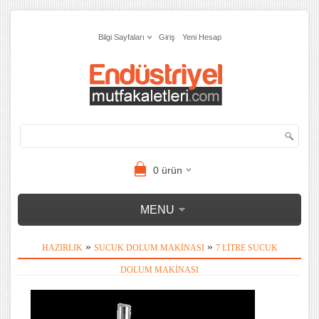
Bilgi Sayfaları
Giriş
Yeni Hesap
0
ürün
MENU
»
»
HAZIRLIK
SUCUK DOLUM MAKINASI
7 LITRE SUCUK
DOLUM MAKINASI