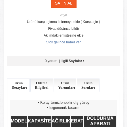
- veya -
Ürünü karşılaştırma listemeye ekle
(
Karşılaştır
)
Fiyatı düşünce bildir
Aklımdakiler listesine ekle
Stok gelince haber ver
0 yorum
|
İlgili Sayfalar :
Ürün
Ödeme
Ürün
Ürün
Detayları
Bilgileri
Yorumları
Soruları
• Kolay temizlenebilir dış yüzey
• Ergonomik tasarım
DOLDURMA
MODEL
KAPASİTE
AĞIRLIK
EBAT
APARATI