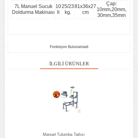
Çap:
7L Manuel Sucuk
10
25/23
81x36x27
10mm,20mm,
Doldurma Makinası
lt
kg.
cm
30mm,35mm
Fonksiyon Bulunamadi
İLGILI ÜRÜNLER
Manuel Tulumba Tatlısı