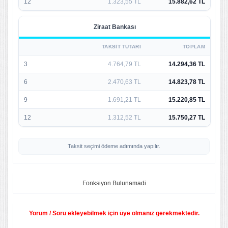
12
1.323,55 TL
15.882,62 TL
Ziraat Bankası
TAKSIT TUTARI
TOPLAM
3
4.764,79 TL
14.294,36 TL
6
2.470,63 TL
14.823,78 TL
9
1.691,21 TL
15.220,85 TL
12
1.312,52 TL
15.750,27 TL
Taksit seçimi ödeme adımında yapılır.
Fonksiyon Bulunamadi
Yorum / Soru ekleyebilmek için üye olmanız gerekmektedir.