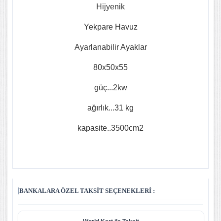
Hijyenik
Yekpare Havuz
Ayarlanabilir Ayaklar
80x50x55
güç...2kw
ağırlık...31 kg
kapasite..3500cm2
BANKALARA ÖZEL TAKSIT SEÇENEKLERI :