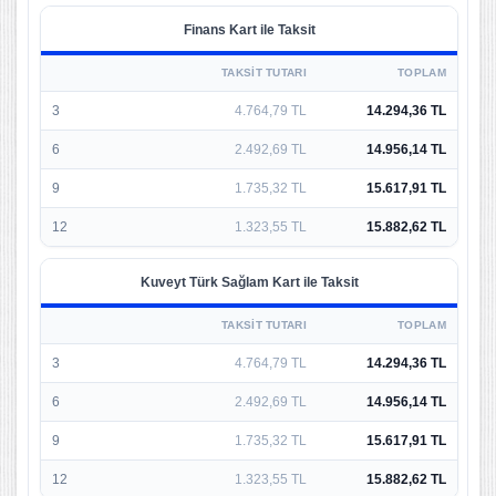
Finans Kart ile Taksit
TAKSIT TUTARI
TOPLAM
3
4.764,79 TL
14.294,36 TL
6
2.492,69 TL
14.956,14 TL
9
1.735,32 TL
15.617,91 TL
12
1.323,55 TL
15.882,62 TL
Kuveyt Türk Sağlam Kart ile Taksit
TAKSIT TUTARI
TOPLAM
3
4.764,79 TL
14.294,36 TL
6
2.492,69 TL
14.956,14 TL
9
1.735,32 TL
15.617,91 TL
12
1.323,55 TL
15.882,62 TL