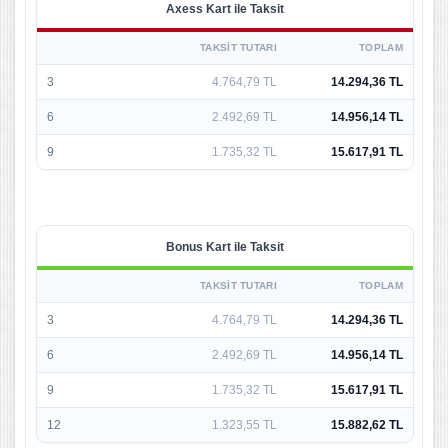
Axess Kart ile Taksit
TAKSIT TUTARI
TOPLAM
3
4.764,79 TL
14.294,36 TL
6
2.492,69 TL
14.956,14 TL
9
1.735,32 TL
15.617,91 TL
Bonus Kart ile Taksit
TAKSIT TUTARI
TOPLAM
3
4.764,79 TL
14.294,36 TL
6
2.492,69 TL
14.956,14 TL
9
1.735,32 TL
15.617,91 TL
12
1.323,55 TL
15.882,62 TL