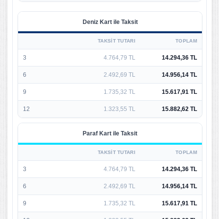
Deniz Kart ile Taksit
TAKSIT TUTARI
TOPLAM
3
4.764,79 TL
14.294,36 TL
6
2.492,69 TL
14.956,14 TL
9
1.735,32 TL
15.617,91 TL
12
1.323,55 TL
15.882,62 TL
Paraf Kart ile Taksit
TAKSIT TUTARI
TOPLAM
3
4.764,79 TL
14.294,36 TL
6
2.492,69 TL
14.956,14 TL
9
1.735,32 TL
15.617,91 TL