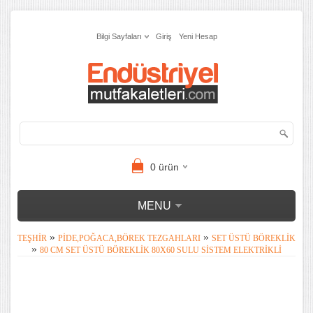
Bilgi Sayfaları
Giriş
Yeni Hesap
0
ürün
MENU
»
»
TEŞHIR
PIDE,POĞACA,BÖREK TEZGAHLARI
SET ÜSTÜ BÖREKLIK
»
80 CM SET ÜSTÜ BÖREKLIK 80X60 SULU SISTEM ELEKTRIKLI