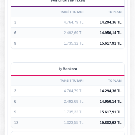
World Kart ile Taksit
TAKSIT TUTARI
TOPLAM
3
4.764,79 TL
14.294,36 TL
6
2.492,69 TL
14.956,14 TL
9
1.735,32 TL
15.617,91 TL
İş Bankası
TAKSIT TUTARI
TOPLAM
3
4.764,79 TL
14.294,36 TL
6
2.492,69 TL
14.956,14 TL
9
1.735,32 TL
15.617,91 TL
12
1.323,55 TL
15.882,62 TL