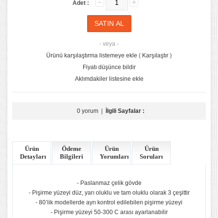
Adet :
- veya -
Ürünü karşılaştırma listemeye ekle
(
Karşılaştır
)
Fiyatı düşünce bildir
Aklımdakiler listesine ekle
0 yorum
|
İlgili Sayfalar :
Ürün
Ödeme
Ürün
Ürün
Detayları
Bilgileri
Yorumları
Soruları
- Paslanmaz çelik gövde
- Pişirme yüzeyi düz, yarı oluklu ve tam oluklu olarak 3 çeşittir
- 80’lik modellerde ayrı kontrol edilebilen pişirme yüzeyi
- Pişirme yüzeyi 50-300 C arası ayarlanabilir