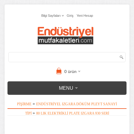
Bilgi Sayfaları
Giriş
Yeni Hesap
0
ürün
MENU
»
PIŞIRME
ENDÜSTRIYEL IZGARA DÖKÜM PLEYT SANAYI
»
TIPI
80 LIK ELEKTRIKLI PLATE IZGARA 930 SERI