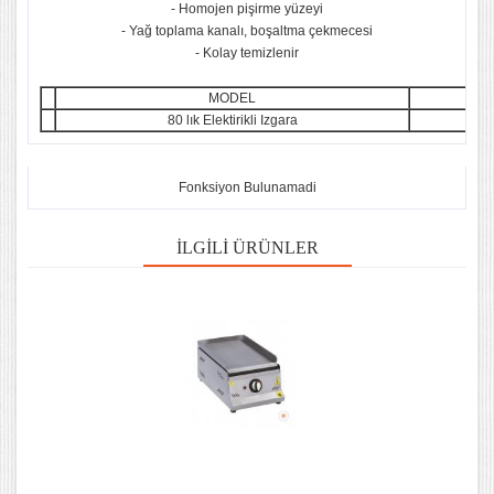
- Homojen pişirme yüzeyi
- Yağ toplama kanalı, boşaltma çekmecesi
- Kolay temizlenir
MODEL
80 lık Elektirikli Izgara
8
Fonksiyon Bulunamadi
İLGILI ÜRÜNLER