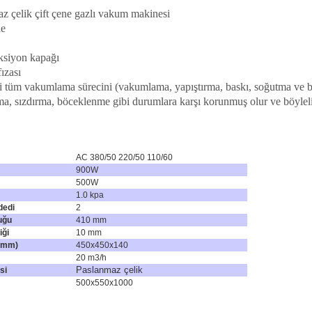
z çelik çift çene gazlı vakum makinesi
ne
ksiyon kapağı
fızası
tüm vakumlama sürecini (vakumlama, yapıştırma, baskı, soğutma ve bo
a, sızdırma, böceklenme gibi durumlara karşı korunmuş olur ve böylelik
AC 380/50 220/50 110/60
900W
500W
1.0 kpa
dedi
2
uğu
410 mm
iği
10 mm
 (mm)
450x450x140
20 m3/h
Paslanmaz çelik
si
500x550x1000