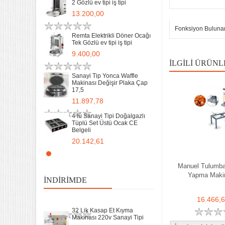
2 Gözlü ev tipi iş tipi
13.200,00
Fonksiyon Buluna
Remta Elektrikli Döner Ocağı
Tek Gözlü ev tipi iş tipi
32 Lik Kasap Et Kıyma
9.400,00
Makinası 220v Sanayi Tipi
İLGILI ÜRÜNL
31.850,00
Sanayi Tip Yonca Waffle
Makinası Değişir Plaka Çap
17,5
Sanayi tipi Doğalgazlı Tüplü
Ce Belgeli Yer Ocağı Tek
11.897,78
Yanışlı Döküm
6.203,60
4 lü Sanayi Tipi Doğalgazlı
Tüplü Set Üstü Ocak CE
Belgeli
70 Cm Yarı oluklu Doğalgazlı
Tüplü Ce Belgeli Döküm
20.142,61
Izgara
10.746,80
Remta Elektrikli Döner Ocağı
2 Gözlü ev tipi iş tipi
Manuel Tulumba 
35 Kg un 50 kg Hamur Karma
13.200,00
Yapma Maki
Makinesi Yatık Kazan
İNDIRIMDE
Devirmeli Tekerlekli Ozay
Makina
Remta Elektrikli Döner Ocağı
16.466,
22.925,00
Tek Gözlü ev tipi iş tipi
32 Lik Kasap Et Kıyma
9.400,00
Makinası 220v Sanayi Tipi