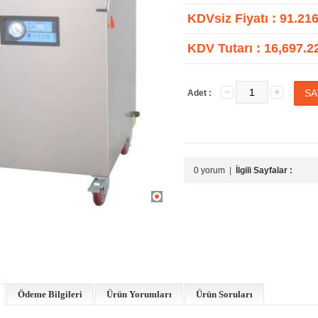
KDVsiz Fiyatı :
91.216
KDV Tutarı :
16,697.2
Adet :
0 yorum
|
İlgili Sayfalar :
Ödeme Bilgileri
Ürün Yorumları
Ürün Soruları