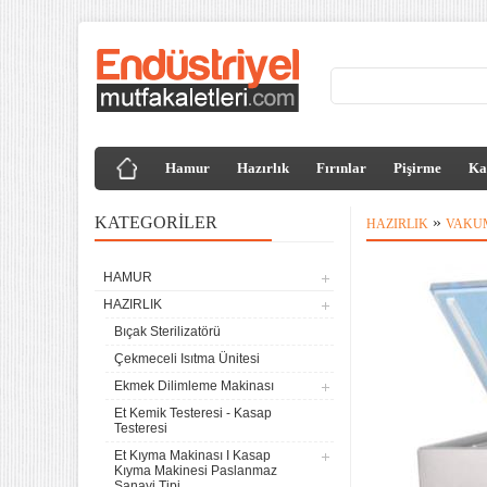
Hamur
Hazırlık
Fırınlar
Pişirme
Ka
KATEGORILER
»
HAZIRLIK
VAKUM
HAMUR
HAZIRLIK
Bıçak Sterilizatörü
Çekmeceli Isıtma Ünitesi
Ekmek Dilimleme Makinası
Et Kemik Testeresi - Kasap
Testeresi
Et Kıyma Makinası I Kasap
Kıyma Makinesi Paslanmaz
Sanayi Tipi