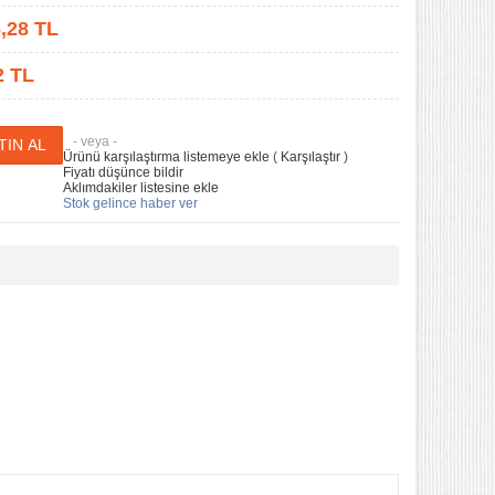
,28
TL
2 TL
- veya -
Ürünü karşılaştırma listemeye ekle
(
Karşılaştır
)
Fiyatı düşünce bildir
Aklımdakiler listesine ekle
Stok gelince haber ver