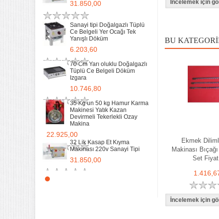
31.850,00
Sanayi Tip Yonca Waffle
Makinası Değişir Plaka Çap
17,5
Sanayi tipi Doğalgazlı Tüplü
Ce Belgeli Yer Ocağı Tek
11.897,78
Yanışlı Döküm
BU KATEGORI
6.203,60
70 Cm Yarı oluklu Doğalgazlı
Tüplü Ce Belgeli Döküm
Izgara
10.746,80
35 Kg un 50 kg Hamur Karma
Makinesi Yatık Kazan
Devirmeli Tekerlekli Ozay
Makina
22.925,00
Ekmek Dilim
32 Lik Kasap Et Kıyma
Makinası 220v Sanayi Tipi
Makinası Bıçağı
Set Fiyat
31.850,00
1.416,6
Sanayi tipi Doğalgazlı Tüplü
Ce Belgeli Yer Ocağı Tek
Yanışlı Döküm
6.203,60