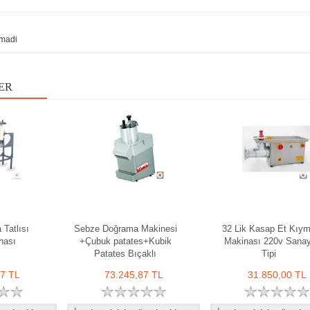
madi
ER
Tatlısı
Sebze Doğrama Makinesi
32 Lik Kasap Et Kıy
nası
+Çubuk patates+Kubik
Makinası 220v Sanay
Patates Bıçaklı
Tipi
67 TL
73.245,87 TL
31.850,00 TL