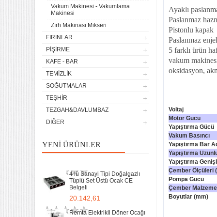
Vakum Makinesi - Vakumlama
Ayaklı paslanma
Makinesi
4 lü Sanayi Tipi Doğalgazlı
Paslanmaz haz
Zırh Makinası Mikseri
Tüplü Set Üstü Ocak CE
Pistonlu kapak
Belgeli
FIRINLAR
Paslanmaz enje
20.142,61
PIŞIRME
5 farklı ürün ha
Remta Elektrikli Döner Ocağı
vakum makinesi 
KAFE - BAR
2 Gözlü ev tipi iş tipi
oksidasyon, akm
TEMIZLIK
13.200,00
SOĞUTMALAR
Remta Elektrikli Döner Ocağı
TEŞHIR
Tek Gözlü ev tipi iş tipi
Voltaj
TEZGAH&DAVLUMBAZ
9.400,00
Motor Gücü
DIĞER
Yapıştırma Gücü
Sanayi Tip Yonca Waffle
Vakum Basıncı
Makinası Değişir Plaka Çap
YENI ÜRÜNLER
Yapıştırma Bar A
17,5
Yapıştırma Uzunl
11.897,78
Yapıştırma Genişl
Çember Ölçüleri
4 lü Sanayi Tipi Doğalgazlı
Pompa Gücü
Tüplü Set Üstü Ocak CE
Belgeli
Çember Malzeme
Boyutlar (mm)
20.142,61
Remta Elektrikli Döner Ocağı