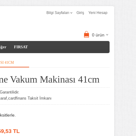
Bilgi Sayfaları
Giriş
Yeni Hesap
0
ürün
iğer
FIRSAT
SI 41CM
ene Vakum Makinası 41cm
arantilidir.
af,cardfinans Taksit İmkanı
sitlerle.
59,53
TL