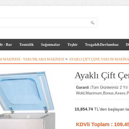
fe - Bar
Temizlik
Soğutmalar
Teşhir
Tezgah&Davlumbaz
D
»
 MAKINESI - VAKUMLAMA MAKINESI
AYAKLI ÇIFT ÇENE VAKUM MAKINA
Ayaklı Çift Ç
Garanti :
Tüm Ürünlerimiz 2 Yıl G
Wold,Maximum,Bonus,Axess,Par
10,854.74
TL'den başlayan tak
KDVli Toplam :
109.4