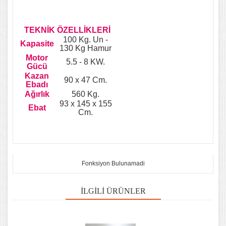
TEKNİK ÖZELLİKLERİ
100 Kg. Un -
Kapasite
130 Kg Hamur
Motor
5.5 - 8 KW.
Gücü
Kazan
90 x 47 Cm.
Ebadı
Ağırlık
560 Kg.
93 x 145 x 155
Ebat
Cm.
Fonksiyon Bulunamadi
İLGILI ÜRÜNLER