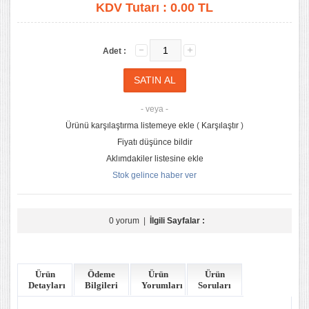
KDV Tutarı :
0.00 TL
Adet :
- veya -
Ürünü karşılaştırma listemeye ekle
(
Karşılaştır
)
Fiyatı düşünce bildir
Aklımdakiler listesine ekle
Stok gelince haber ver
0 yorum
|
İlgili Sayfalar :
Ürün
Ödeme
Ürün
Ürün
Detayları
Bilgileri
Yorumları
Soruları