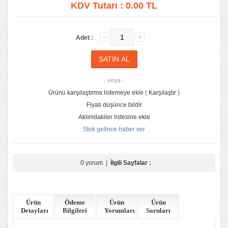
KDV Tutarı :
0.00 TL
Adet :
- veya -
Ürünü karşılaştırma listemeye ekle
(
Karşılaştır
)
Fiyatı düşünce bildir
Aklımdakiler listesine ekle
Stok gelince haber ver
0 yorum
|
İlgili Sayfalar :
Ürün
Ödeme
Ürün
Ürün
Detayları
Bilgileri
Yorumları
Soruları