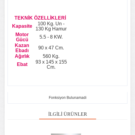
TEKNİK ÖZELLİKLERİ
100 Kg. Un -
Kapasite
130 Kg Hamur
Motor
5.5 - 8 KW.
Gücü
Kazan
90 x 47 Cm.
Ebadı
Ağırlık
560 Kg.
93 x 145 x 155
Ebat
Cm.
Fonksiyon Bulunamadi
İLGILI ÜRÜNLER