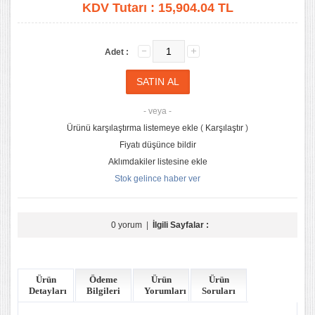
KDV Tutarı :
15,904.04 TL
Adet :
- veya -
Ürünü karşılaştırma listemeye ekle
(
Karşılaştır
)
Fiyatı düşünce bildir
Aklımdakiler listesine ekle
Stok gelince haber ver
0 yorum
|
İlgili Sayfalar :
Ürün
Ödeme
Ürün
Ürün
Detayları
Bilgileri
Yorumları
Soruları