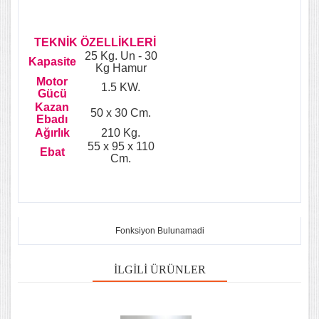
TEKNİK ÖZELLİKLERİ
25 Kg. Un - 30
Kapasite
Kg Hamur
Motor
1.5 KW.
Gücü
Kazan
50 x 30 Cm.
Ebadı
Ağırlık
210 Kg.
55 x 95 x 110
Ebat
Cm.
Fonksiyon Bulunamadi
İLGILI ÜRÜNLER