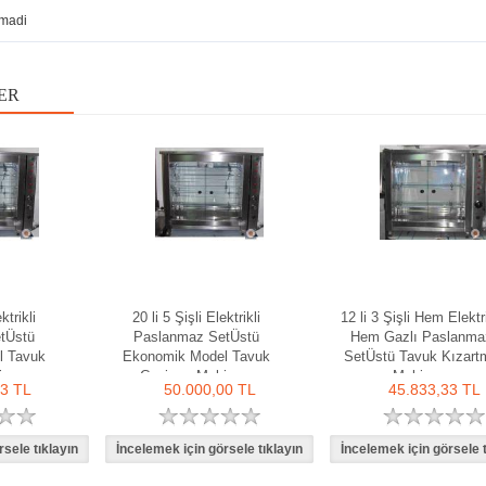
madi
ER
ktrikli
20 li 5 Şişli Elektrikli
12 li 3 Şişli Hem Elektri
tÜstü
Paslanmaz SetÜstü
Hem Gazlı Paslanma
l Tavuk
Ekonomik Model Tavuk
SetÜstü Tavuk Kızart
inası
Çevirme Makinası
Makinası
33 TL
50.000,00 TL
45.833,33 TL