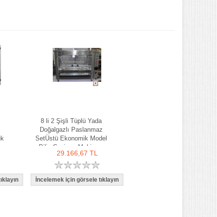
8 li 2 Şişli Tüplü Yada
Doğalgazlı Paslanmaz
uk
SetÜstü Ekonomik Model
Piliç Çevirme Makinası
29.166,67 TL