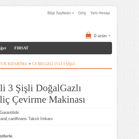
Bilgi Sayfaları
Giriş
Yeni Hesap
0
ürün
iğer
FIRSAT
»
AVUK KIZARTMA
CE BELGELI 15 LI 3 ŞIŞLI
li 3 Şişli DoğalGazlı
iliç Çevirme Makinası
arantilidir.
af,cardfinans Taksit İmkanı
tlerle.