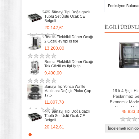
11.897,78
Fonksiyon Buluna
4 lü Sanayi Tipi Doğalgazlı
Tüplü Set Üstü Ocak CE
Belgeli
İLGILI ÜRÜNL
20.142,61
Remta Elektrikli Döner Ocağı
2 Gözlü ev tipi iş tipi
13.200,00
Remta Elektrikli Döner Ocağı
Tek Gözlü ev tipi iş tipi
32 Lik Kasap Et Kıyma
9.400,00
Makinası 220v Sanayi Tipi
31.850,00
Sanayi Tip Yonca Waffle
16 li 4 Şişli Ele
Makinası Değişir Plaka Çap
17,5
Sanayi tipi Doğalgazlı Tüplü
Paslanmaz Se
Ce Belgeli Yer Ocağı Tek
11.897,78
Ekonomik Mode
Yanışlı Döküm
Çevirme Mak
6.203,60
45.833,
4 lü Sanayi Tipi Doğalgazlı
Tüplü Set Üstü Ocak CE
Belgeli
70 Cm Yarı oluklu Doğalgazlı
Tüplü Ce Belgeli Döküm
20.142,61
Izgara
10.746,80
Remta Elektrikli Döner Ocağı