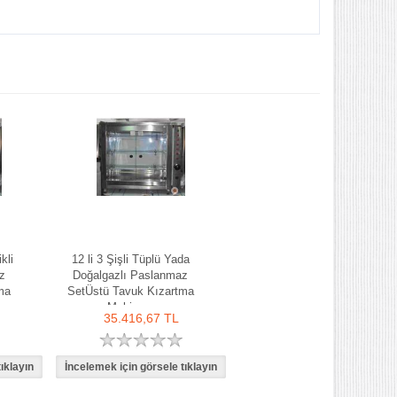
kli
12 li 3 Şişli Tüplü Yada
z
Doğalgazlı Paslanmaz
ma
SetÜstü Tavuk Kızartma
Makinası
35.416,67 TL