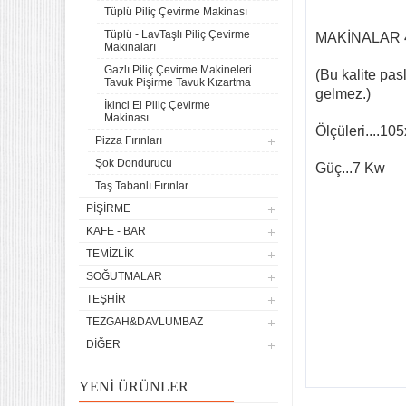
Tüplü Piliç Çevirme Makinası
Tüplü - LavTaşlı Piliç Çevirme
MAKİNALAR 4
Makinaları
Gazlı Piliç Çevirme Makineleri
(Bu kalite pa
Tavuk Pişirme Tavuk Kızartma
gelmez.)
İkinci El Piliç Çevirme
Makinası
Ölçüleri....10
Pizza Fırınları
4 lü Sanayi Tipi Doğalgazlı
Şok Dondurucu
Tüplü Set Üstü Ocak CE
Güç...7 Kw
Belgeli
Taş Tabanlı Fırınlar
20.142,61
PIŞIRME
Remta Elektrikli Döner Ocağı
KAFE - BAR
2 Gözlü ev tipi iş tipi
TEMIZLIK
13.200,00
SOĞUTMALAR
Remta Elektrikli Döner Ocağı
TEŞHIR
Tek Gözlü ev tipi iş tipi
TEZGAH&DAVLUMBAZ
9.400,00
DIĞER
Sanayi Tip Yonca Waffle
Makinası Değişir Plaka Çap
YENI ÜRÜNLER
17,5