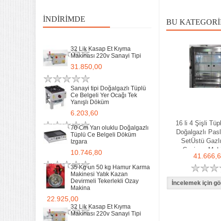
2 Gözlü ev tipi iş tipi
35 Kg un 50 kg Hamur Karma
13.200,00
Makinesi Yatık Kazan
İNDIRIMDE
BU KATEGORI
Devirmeli Tekerlekli Ozay
Makina
Remta Elektrikli Döner Ocağı
22.925,00
Tek Gözlü ev tipi iş tipi
32 Lik Kasap Et Kıyma
9.400,00
Makinası 220v Sanayi Tipi
31.850,00
Sanayi Tip Yonca Waffle
Makinası Değişir Plaka Çap
17,5
Sanayi tipi Doğalgazlı Tüplü
Ce Belgeli Yer Ocağı Tek
11.897,78
Yanışlı Döküm
6.203,60
16 li 4 Şişli Tü
70 Cm Yarı oluklu Doğalgazlı
Doğalgazlı Pas
Tüplü Ce Belgeli Döküm
SetÜstü Gazlı
Izgara
Çevirme Mak
10.746,80
41.666,
35 Kg un 50 kg Hamur Karma
Makinesi Yatık Kazan
Devirmeli Tekerlekli Ozay
Makina
22.925,00
32 Lik Kasap Et Kıyma
Makinası 220v Sanayi Tipi