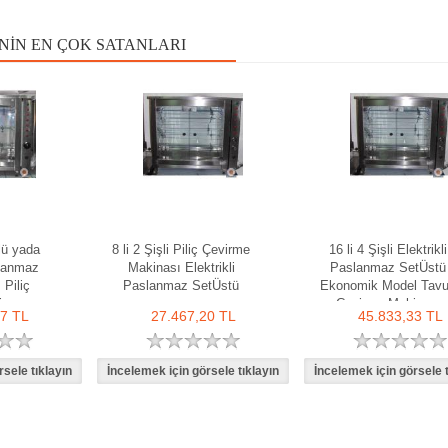
NIN EN ÇOK SATANLARI
plü yada
8 li 2 Şişli Piliç Çevirme
16 li 4 Şişli Elektrikli
lanmaz
Makinası Elektrikli
Paslanmaz SetÜstü
 Piliç
Paslanmaz SetÜstü
Ekonomik Model Tav
inası
Çevirme Makinası
67 TL
27.467,20 TL
45.833,33 TL