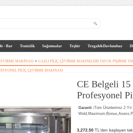
fe - Bar
Temizlik
Soğutmalar
Teşhir
Tezgah&Davlumbaz
D
»
 ÇEVIRME MAKINASI
GAZLI PILIÇ ÇEVIRME MAKINELERI TAVUK PIŞIRME T
ESYONEL PILIÇ ÇEVIRME MAKINASI
CE Belgeli 15 
Profesyonel P
Garanti :
Tüm Ürünlerimiz 2 Yıl G
Wold,Maximum,Bonus,Axess,Par
3,272.50
TL'den başlayan taksi