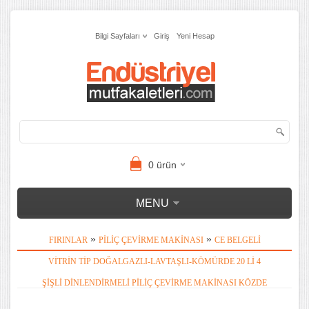
Bilgi Sayfaları
Giriş
Yeni Hesap
0
ürün
MENU
»
»
FIRINLAR
PILIÇ ÇEVIRME MAKINASI
CE BELGELI
VITRIN TIP DOĞALGAZLI-LAVTAŞLI-KÖMÜRDE 20 LI 4
ŞIŞLI DINLENDIRMELI PILIÇ ÇEVIRME MAKINASI KÖZDE