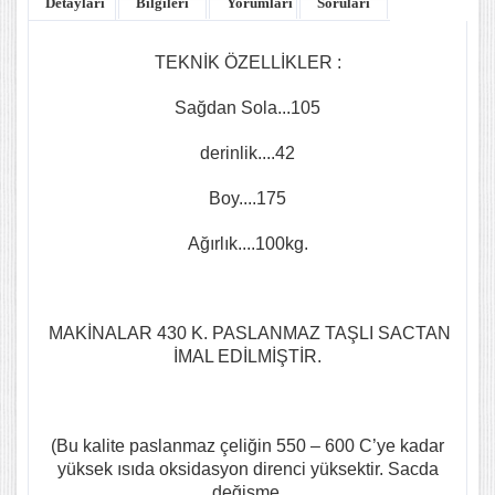
Detayları
Bilgileri
Yorumları
Soruları
TEKNİK ÖZELLİKLER :
Sağdan Sola...105
derinlik....42
Boy....175
Ağırlık....100kg.
MAKİNALAR 430 K. PASLANMAZ TAŞLI SACTAN
İMAL EDİLMİŞTİR.
(Bu kalite paslanmaz çeliğin 550 – 600 C’ye kadar
yüksek ısıda oksidasyon direnci yüksektir. Sacda
değişme