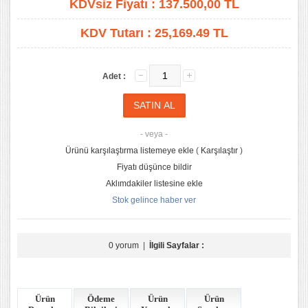
KDVsiz Fiyatı :
137.500,00
TL
KDV Tutarı :
25,169.49 TL
Adet :
- veya -
Ürünü karşılaştırma listemeye ekle
(
Karşılaştır
)
Fiyatı düşünce bildir
Aklımdakiler listesine ekle
Stok gelince haber ver
0 yorum
|
İlgili Sayfalar :
Ürün
Ödeme
Ürün
Ürün