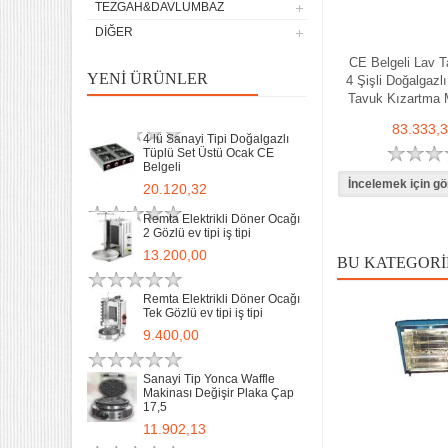
TEZGAH&DAVLUMBAZ
9.400,00
DIĞER
Sanayi Tip Yonca Waffle
CE Belgeli Lav Ta
Makinası Değişir Plaka Çap
YENI ÜRÜNLER
4 Şişli Doğalgazl
17,5
Tavuk Kızartma 
11.902,13
83.333,
4 lü Sanayi Tipi Doğalgazlı
Tüplü Set Üstü Ocak CE
Belgeli
20.120,32
Remta Elektrikli Döner Ocağı
2 Gözlü ev tipi iş tipi
13.200,00
BU KATEGORI
Remta Elektrikli Döner Ocağı
Tek Gözlü ev tipi iş tipi
32 Lik Kasap Et Kıyma
9.400,00
Makinası 220v Sanayi Tipi
31.850,00
Sanayi Tip Yonca Waffle
Makinası Değişir Plaka Çap
17,5
Sanayi tipi Doğalgazlı Tüplü
Ce Belgeli Yer Ocağı Tek
11.902,13
Yanışlı Döküm