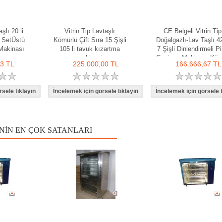
şlı 20 li
Vitrin Tip Lavtaşlı
CE Belgeli Vitrin Tip
ı SetÜstü
Kömürlü Çift Sıra 15 Şişli
Doğalgazlı-Lav Taşlı 42
Makinası
105 li tavuk kızartma
7 Şişli Dinlendirmeli Pi
makinesi
Çevirme Makinası Köz
33 TL
225.000,00 TL
166.666,67 TL
NIN EN ÇOK SATANLARI