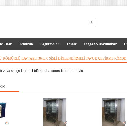
fe - Bar
Temizlik
Soğutmalar
Teşhir
Tezgah&Davlumbaz
D
Ü-KÖMÜRLÜ-LAVTAŞLI 36 LI 6 ŞIŞLI DINLENDIRMELI TAVUK ÇEVIRME KÖZDE
dı veya satışa kapalı. Lütfen daha sonra tekrar deneyin.
ER