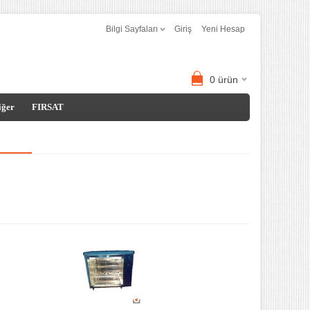
Bilgi Sayfaları
Giriş
Yeni Hesap
0
ürün
iğer
FIRSAT