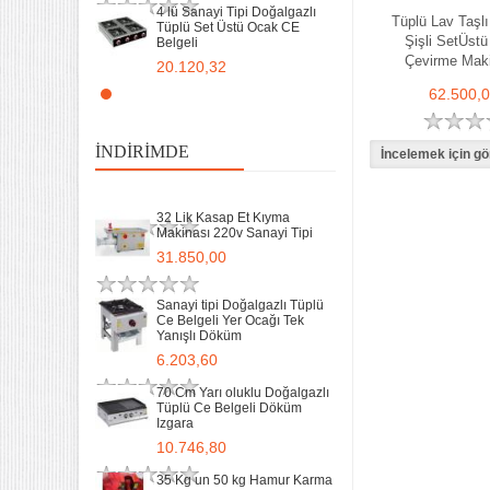
6.203,60
4 lü Sanayi Tipi Doğalgazlı
Tüplü Lav Taşlı 
Tüplü Set Üstü Ocak CE
Şişli SetÜstü 
Belgeli
70 Cm Yarı oluklu Doğalgazlı
Tüplü Ce Belgeli Döküm
Çevirme Mak
20.120,32
Izgara
62.500,
10.746,80
Remta Elektrikli Döner Ocağı
2 Gözlü ev tipi iş tipi
35 Kg un 50 kg Hamur Karma
13.200,00
Makinesi Yatık Kazan
İNDIRIMDE
Devirmeli Tekerlekli Ozay
Makina
Remta Elektrikli Döner Ocağı
22.925,00
Tek Gözlü ev tipi iş tipi
32 Lik Kasap Et Kıyma
9.400,00
Makinası 220v Sanayi Tipi
31.850,00
Sanayi Tip Yonca Waffle
Makinası Değişir Plaka Çap
17,5
Sanayi tipi Doğalgazlı Tüplü
Ce Belgeli Yer Ocağı Tek
11.902,13
Yanışlı Döküm
6.203,60
70 Cm Yarı oluklu Doğalgazlı
Tüplü Ce Belgeli Döküm
Izgara
10.746,80
35 Kg un 50 kg Hamur Karma