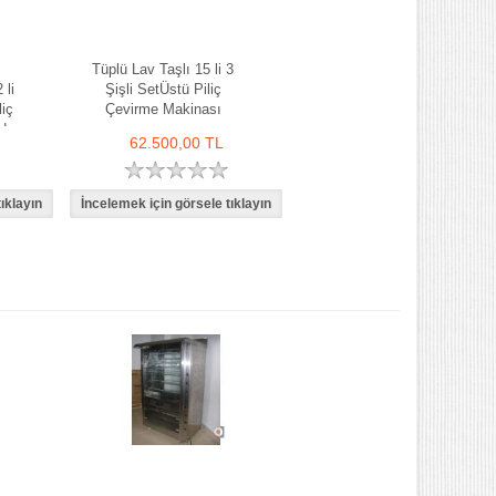
Tüplü Lav Taşlı 15 li 3
 li
Şişli SetÜstü Piliç
liç
Çevirme Makinası
de
62.500,00 TL