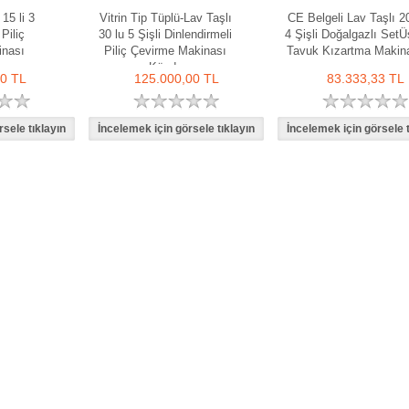
15 li 3
Vitrin Tip Tüplü-Lav Taşlı
CE Belgeli Lav Taşlı 20
Piliç
30 lu 5 Şişli Dinlendirmeli
4 Şişli Doğalgazlı SetÜ
inası
Piliç Çevirme Makinası
Tavuk Kızartma Makin
Közde
00 TL
125.000,00 TL
83.333,33 TL