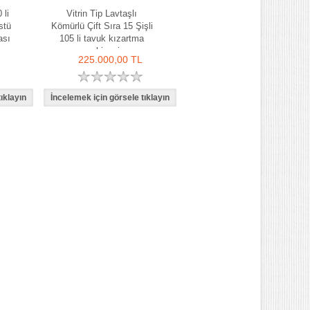
 li
Vitrin Tip Lavtaşlı
stü
Kömürlü Çift Sıra 15 Şişli
ası
105 li tavuk kızartma
makinesi
225.000,00 TL