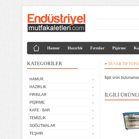
Hamur
Hazırlık
Fırınlar
Pişirme
Ka
KATEGORILER
»
DUVAR TIP TÜPL
İlgili ürün bulunama
HAMUR
4 lü Sanayi Tipi Doğalgazlı
HAZIRLIK
Tüplü Set Üstü Ocak CE
Belgeli
İLGILI ÜRÜNL
FIRINLAR
20.120,32
PIŞIRME
Remta Elektrikli Döner Ocağı
KAFE - BAR
2 Gözlü ev tipi iş tipi
TEMIZLIK
13.200,00
SOĞUTMALAR
Remta Elektrikli Döner Ocağı
TEŞHIR
Tek Gözlü ev tipi iş tipi