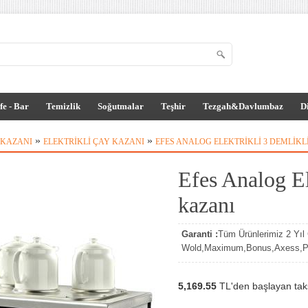
fe - Bar
Temizlik
Soğutmalar
Teşhir
Tezgah&Davlumbaz
D
»
»
 KAZANI
ELEKTRIKLI ÇAY KAZANI
EFES ANALOG ELEKTRIKLI 3 DEMLIKL
Efes Analog El
kazanı
Garanti :
Tüm Ürünlerimiz 2 Yıl G
Wold,Maximum,Bonus,Axess,Par
5,169.55
TL'den başlayan taksi