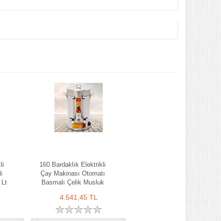
li
160 Bardaklık Elektrikli
i
Çay Makinası Otomatı
 Lt
Basmalı Çelik Musluk
4.541,45 TL