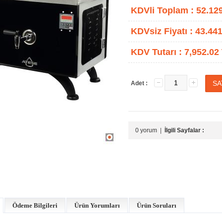
KDVli Toplam :
52.12
KDVsiz Fiyatı :
43.441
KDV Tutarı :
7,952.02
Adet :
0 yorum
|
İlgili Sayfalar :
Ödeme Bilgileri
Ürün Yorumları
Ürün Soruları