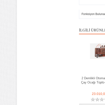
Fonksiyon Buluna
İLGILI ÜRÜNL
2 Demlikli Otoma
Çay Ocağı Tüplü-E
23.010,