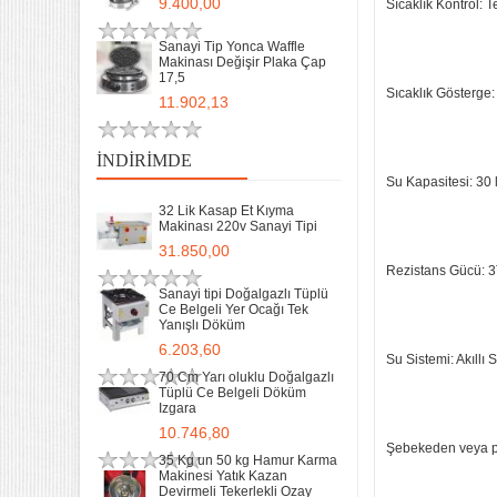
9.400,00
Sıcaklık Kontrol: 
Sanayi Tip Yonca Waffle
Makinası Değişir Plaka Çap
17,5
Sıcaklık Gösterge
11.902,13
İNDIRIMDE
Su Kapasitesi: 30 l
32 Lik Kasap Et Kıyma
Makinası 220v Sanayi Tipi
31.850,00
Rezistans Gücü: 
Sanayi tipi Doğalgazlı Tüplü
Ce Belgeli Yer Ocağı Tek
Yanışlı Döküm
6.203,60
Su Sistemi: Akıllı
70 Cm Yarı oluklu Doğalgazlı
Tüplü Ce Belgeli Döküm
Izgara
10.746,80
Şebekeden veya p
35 Kg un 50 kg Hamur Karma
Makinesi Yatık Kazan
Devirmeli Tekerlekli Ozay