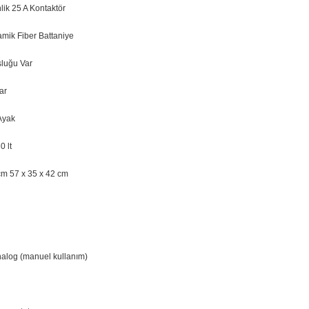
ik 25 A Kontaktör
amik Fiber Battaniye
sluğu Var
ar
Ayak
0 lt
cm 57 x 35 x 42 cm
nalog (manuel kullanım)