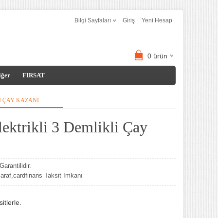
Bilgi Sayfaları
Giriş
Yeni Hesap
0
ürün
iğer
FIRSAT
I ÇAY KAZANI
ektrikli 3 Demlikli Çay
arantilidir.
af,cardfinans Taksit İmkanı
tlerle.