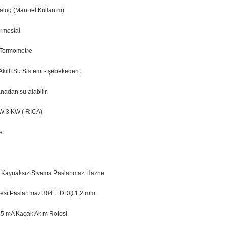
nalog (Manuel Kullanım)
ermostat
 Termometre
kıllı Su Sistemi - şebekeden ,
adan su alabilir.
W 3 KW ( RICA)
e
ı Kaynaksız Sıvama Paslanmaz Hazne
esi Paslanmaz 304 L DDQ 1,2 mm
 25 mA Kaçak Akım Rolesi