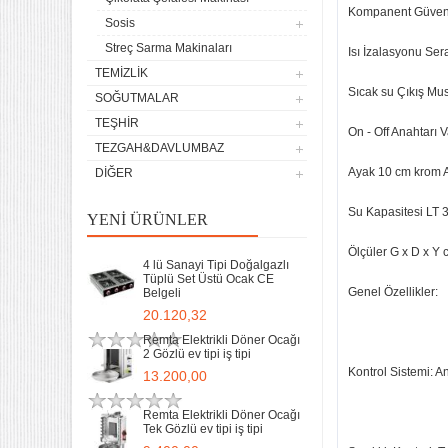
Kompanent Güvenl
Sosis
Streç Sarma Makinaları
Isı İzalasyonu Ser
TEMIZLIK
Sıcak su Çıkış Mu
SOĞUTMALAR
TEŞHIR
On - Off Anahtarı V
TEZGAH&DAVLUMBAZ
Ayak 10 cm krom 
DIĞER
Su Kapasitesi LT 3
YENI ÜRÜNLER
Ölçüler G x D x Y 
4 lü Sanayi Tipi Doğalgazlı
Tüplü Set Üstü Ocak CE
Genel Özellikler:
Belgeli
20.120,32
Remta Elektrikli Döner Ocağı
2 Gözlü ev tipi iş tipi
Kontrol Sistemi: A
13.200,00
Remta Elektrikli Döner Ocağı
Tek Gözlü ev tipi iş tipi