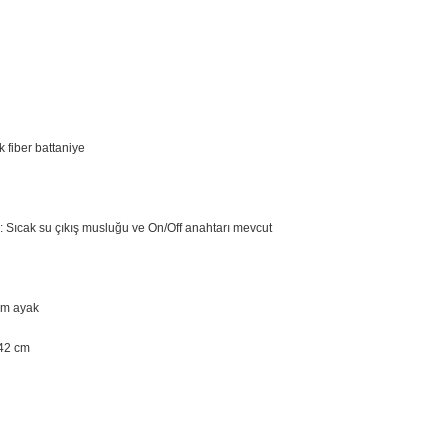
k fiber battaniye
 Sıcak su çıkış musluğu ve On/Off anahtarı mevcut
om ayak
 42 cm