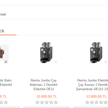
madi
ER
tik Bakır
Remta Jumbo Çay
Remta Jumbo Elektrik
lektrikli
Makinası 2 Demlikli
Çay Kazanı 2 Demlikl
Elektrikli DE11
Şamandıralı DE11S 23
00 TL
10.000,00 TL
12.800,00 TL