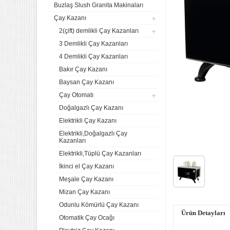
Buzlaş Slush Granita Makinaları
Çay Kazanı
2(çift) demlikli Çay Kazanları
3 Demlikli Çay Kazanları
4 Demlikli Çay Kazanları
Bakır Çay Kazanı
Baysan Çay Kazanı
Çay Otomatı
Doğalgazlı Çay Kazanı
Elektrikli Çay Kazanı
Elektrikli,Doğalgazlı Çay
Kazanları
Elektrikli,Tüplü Çay Kazanları
İkinci el Çay Kazanı
Meşale Çay Kazanı
Mizan Çay Kazanı
Odunlu Kömürlü Çay Kazanı
Ürün Detayları
Otomatik Çay Ocağı