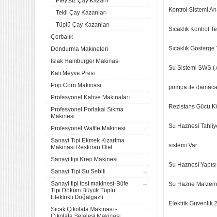
Pleytsiz Çay Kazanı
Kontrol Sistemi A
Tekli Çay Kazanları
Tüplü Çay Kazanları
Sıcaklık Kontrol T
Çorbalık
Sıcaklık Gösterge
Dondurma Makineleri
Islak Hamburger Makinası
Su Sistemi SWS ( A
Katı Meyve Presi
Pop Corn Makinası
pompa ile damacan
Profesyonel Kahve Makinaları
Rezistans Gücü K
Profesyonel Portakal Sıkma
Makinesi
Su Haznesi Tahliy
Profesyonel Waffle Makinesi
Sanayi Tipi Ekmek Kızartma
sistemi Var
Makinası Restoran Otel
Sanayi tipi Krep Makinesi
Su Haznesi Yapıs
Sanayi Tipi Su Sebili
Sanayi tipi tost makinesi-Büfe
Su Hazne Malzem
Tipi Döküm Büyük Tüplü
Elektrikli Doğalgazlı
Elektrik Güvenlik
Sıcak Çikolata Makinası -
Çikolata Şelalesi Makinası