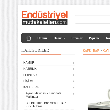
Hamur
Hazırlık
Fırınlar
Pişirme
Ka
KATEGORILER
»
KAFE - BAR
ÇAY
HAMUR
HAZIRLIK
FIRINLAR
PIŞIRME
KAFE - BAR
Ayran Makinası - Limonata
Makinası
Bar Blender - Bar Mikser - Buz
Kırıcı Mikser