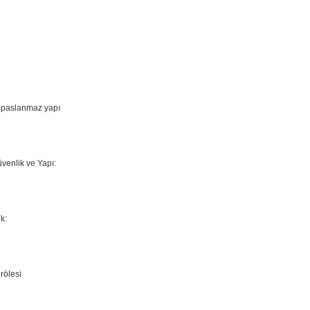
 paslanmaz yapı
enlik ve Yapı:
k:
rölesi