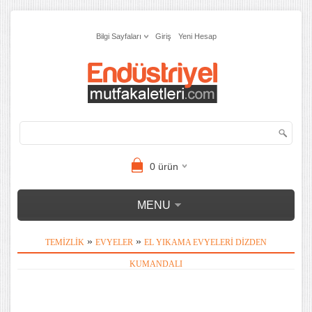
Bilgi Sayfaları
Giriş
Yeni Hesap
0
ürün
MENU
»
»
TEMIZLIK
EVYELER
EL YIKAMA EVYELERI DIZDEN
KUMANDALI