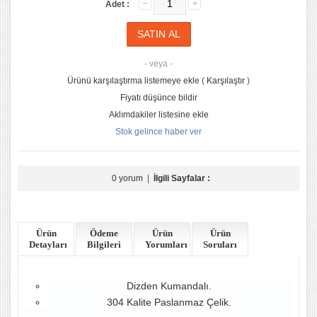
Adet :
- veya -
Ürünü karşılaştırma listemeye ekle
(
Karşılaştır
)
Fiyatı düşünce bildir
Aklımdakiler listesine ekle
Stok gelince haber ver
0 yorum
|
İlgili Sayfalar :
Ürün
Ödeme
Ürün
Ürün
Detayları
Bilgileri
Yorumları
Soruları
Dizden Kumandalı.
304 Kalite Paslanmaz Çelik.