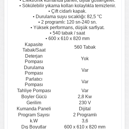
• Elektronik kumanda paneli, dijital göstergeler.
• Sökülebilir yıkama kolları kolaylıkla temizlenir.
• Çift cidarlı kapak.
• Durulama suyu sıcaklığı: 82,5 °C
• 2 programlı: 120 sn-240 sn.
• Yüksek performans, düşük sarfiyat.
• 540 tabak / saat
• 600 x 610 x 820 mm
Kapasite
560 Tabak
Tabak/Saat
Deterjan
Yok
Pompası
Durulama
Var
Pompası
Parlatıcı
Var
Pompası
Tahliye Pompası
Var
Boyler Gücü
2,8 Kw
Gerilim
230 V
Kumanda Paneli
Dijital
Program Sayısı
2 Programlı
k.W
3,6
Dış Boyutlar
600 x 610 x 820 mm