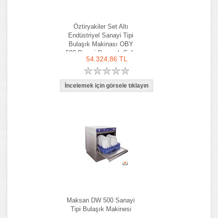
Öztiryakiler Set Altı
Endüstriyel Sanayi Tipi
Bulaşık Makinası OBY
500 Drenaj Pompalı Cafe
54.324,86 TL
Lokanta
Maksan DW 500 Sanayi
Tipi Bulaşık Makinesi