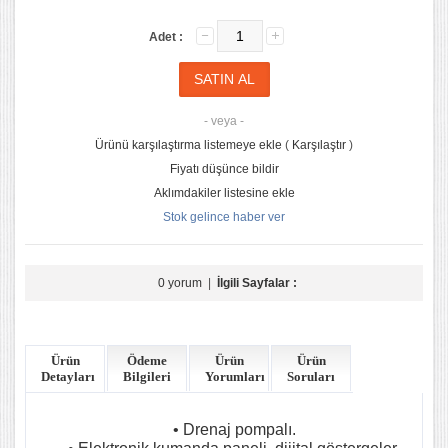
Adet :
- veya -
Ürünü karşılaştırma listemeye ekle
(
Karşılaştır
)
Fiyatı düşünce bildir
Aklımdakiler listesine ekle
Stok gelince haber ver
0 yorum
|
İlgili Sayfalar :
Ürün
Ödeme
Ürün
Ürün
Detayları
Bilgileri
Yorumları
Soruları
• Drenaj pompalı.