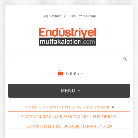
Bilgi Sayfaları
Giriş
Yeni Hesap
0
ürün
MENU
»
»
TEMIZLIK
SANAYI TIPI BULAŞIK MAKINALARI
»
ELECTROLUX BULAŞIK MAKINALARI
ELECTROLUX
ENDÜSTRIYEL HIZLI BULAŞIK MAKINASI 400120