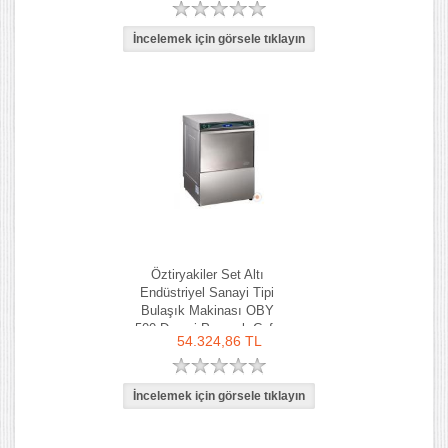
Öztiryakiler Set Altı
Endüstriyel Sanayi Tipi
Bulaşık Makinası OBY
500 Drenaj Pompalı Cafe
54.324,86 TL
Lokanta