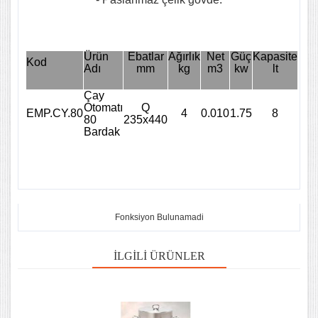
Ürün
Ebatlar
Ağırlık
Net
Güç
Kapasite
Kod
Adı
mm
kg
m3
kw
lt
Çay
Otomatı
Q
EMP.CY.80
4
0.010
1.75
8
80
235x440
Bardak
Fonksiyon Bulunamadi
İLGILI ÜRÜNLER