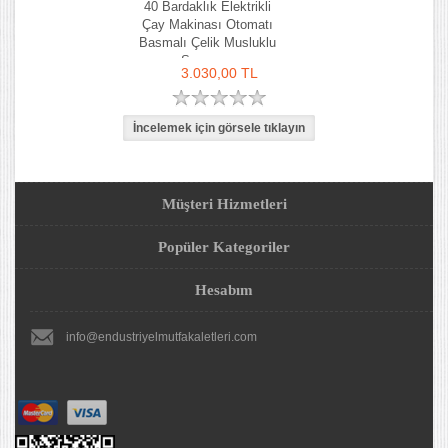
40 Bardaklık Elektrikli
Çay Makinası Otomatı
Basmalı Çelik Musluklu
Semaver
3.030,00 TL
Müşteri Hizmetleri
Popüler Kategoriler
Hesabım
info@endustriyelmutfakaletleri.com