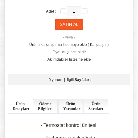
Adet :
- veya -
Ürünü karşılaştırma listemeye ekle
(
Karşılaştır
)
Fiyatı düşünce bildir
Aklımdakiler listesine ekle
0 yorum
|
İlgili Sayfalar :
Ürün
Ödeme
Ürün
Ürün
Detayları
Bilgileri
Yorumları
Soruları
- Termostat kontrol ünitesi.
- Paslanmaz çelik gövde.