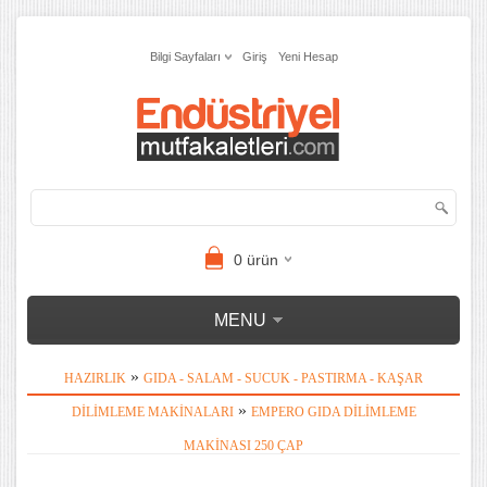
Bilgi Sayfaları
Giriş
Yeni Hesap
0
ürün
MENU
»
HAZIRLIK
GIDA - SALAM - SUCUK - PASTIRMA - KAŞAR
»
DILIMLEME MAKINALARI
EMPERO GIDA DILIMLEME
MAKINASI 250 ÇAP