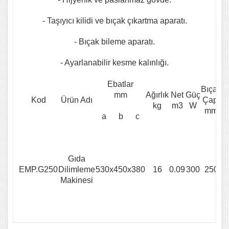
- Taşıyıcı kilidi ve bıçak çıkartma aparatı.
- Bıçak bileme aparatı.
- Ayarlanabilir kesme kalınlığı.
Ebatlar
Bıçak
mm
Ağırlık
Net
Güç
Kod
Ürün Adı
Çapı
kg
m3
W
mm
a
b
c
Gıda
EMP.G250
Dilimleme
530x450x380
16
0.09
300
250
Makinesi