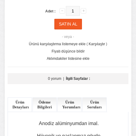
Adet :
- veya -
Ürünü karşılaştırma listemeye ekle
(
Karşılaştır
)
Fiyatı düşünce bildir
Aklımdakiler listesine ekle
0 yorum
|
İlgili Sayfalar :
Ürün
Ödeme
Ürün
Ürün
Detayları
Bilgileri
Yorumları
Soruları
Anodiz alüminyumdan imal.
- Hijyenik ve paslanmaz gövde.