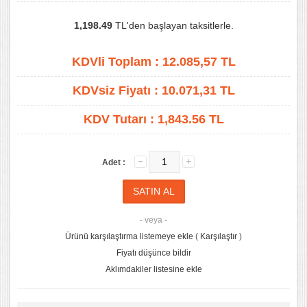
1,198.49
TL'den başlayan taksitlerle.
KDVli Toplam :
12.085,57
TL
KDVsiz Fiyatı :
10.071,31
TL
KDV Tutarı :
1,843.56 TL
Adet :
- veya -
Ürünü karşılaştırma listemeye ekle
(
Karşılaştır
)
Fiyatı düşünce bildir
Aklımdakiler listesine ekle