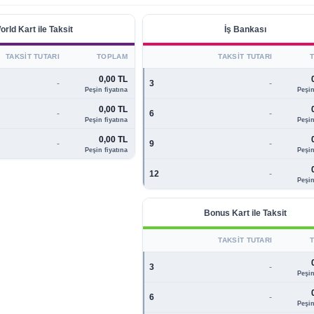
orld Kart ile Taksit
İş Bankası
TAKSIT TUTARI
TOPLAM
TAKSIT TUTARI
0,00 TL
-
3
-
Peşin fiyatına
Peşin
0,00 TL
-
6
-
Peşin fiyatına
Peşin
0,00 TL
-
9
-
Peşin fiyatına
Peşin
12
-
Peşin
Bonus Kart ile Taksit
TAKSIT TUTARI
3
-
Peşin
6
-
Peşin