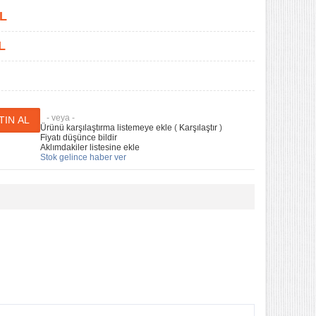
L
L
- veya -
Ürünü karşılaştırma listemeye ekle
(
Karşılaştır
)
Fiyatı düşünce bildir
Aklımdakiler listesine ekle
Stok gelince haber ver