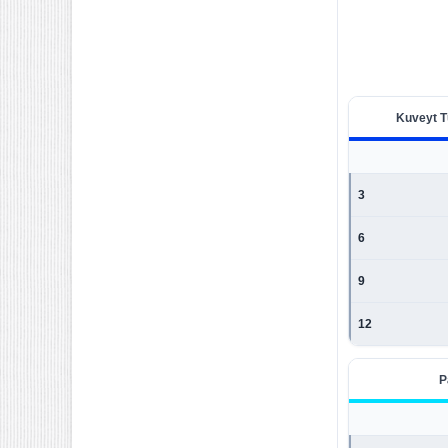
Kuveyt T
3
6
9
12
P