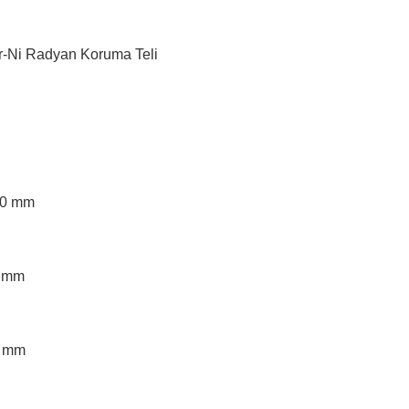
r-Ni Radyan Koruma Teli
00 mm
0 mm
5 mm