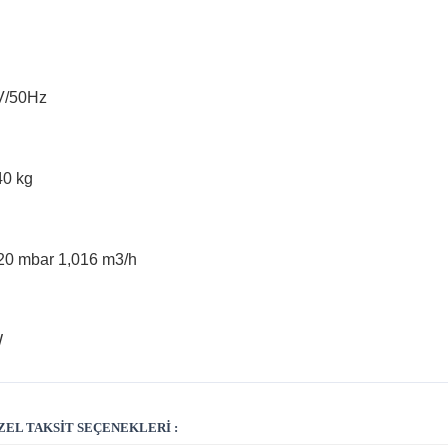
0V/50Hz
40 kg
20 mbar 1,016 m3/h
W
EL TAKSIT SEÇENEKLERI :