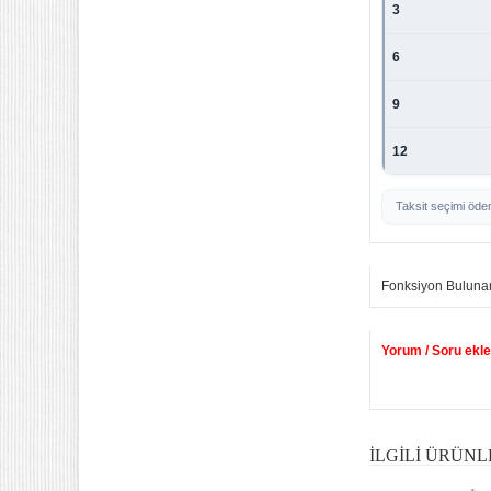
3
6
9
12
Taksit seçimi öde
Fonksiyon Buluna
Yorum / Soru ekle
İLGILI ÜRÜNL