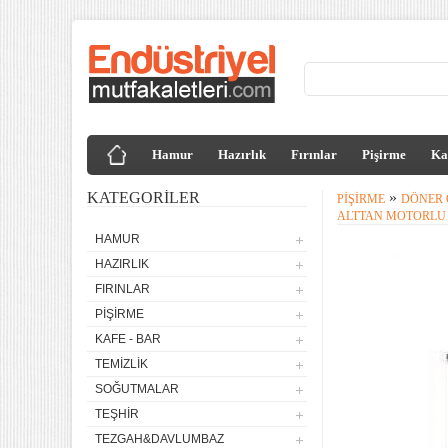
Hamur
Hazırlık
Fırınlar
Pişirme
Ka
KATEGORILER
»
PIŞIRME
DÖNER 
ALTTAN MOTORLU 
HAMUR
HAZIRLIK
FIRINLAR
PIŞIRME
KAFE - BAR
TEMIZLIK
SOĞUTMALAR
TEŞHIR
TEZGAH&DAVLUMBAZ