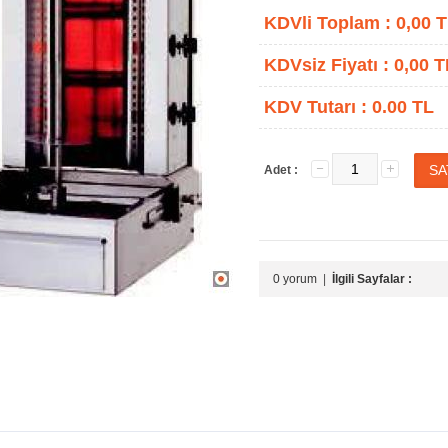
KDVli Toplam :
0,00
T
KDVsiz Fiyatı :
0,00
T
KDV Tutarı :
0.00 TL
Adet :
0 yorum
|
İlgili Sayfalar :