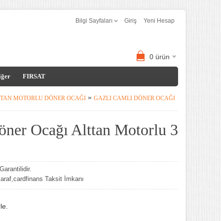
Bilgi Sayfaları
Giriş
Yeni Hesap
0
ürün
iğer
FIRSAT
»
TTAN MOTORLU DÖNER OCAĞI
GAZLI CAMLI DÖNER OCAĞI
öner Ocağı Alttan Motorlu 3
arantilidir.
af,cardfinans Taksit İmkanı
le.