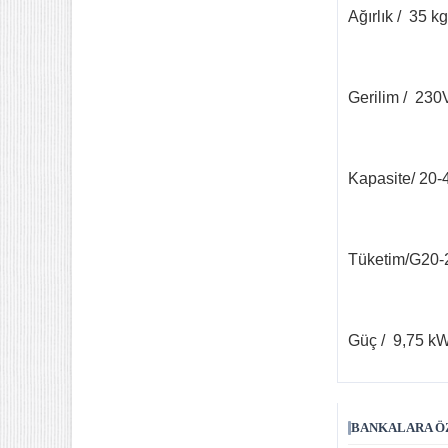
Ağırlık / 35 kg
Gerilim / 23
Kapasite/ 20-
Tüketim/G20-
Güç / 9,75 k
BANKALARA ÖZ