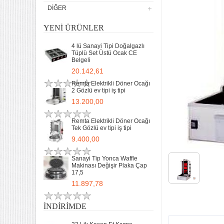
DIĞER
YENI ÜRÜNLER
4 lü Sanayi Tipi Doğalgazlı
Tüplü Set Üstü Ocak CE
Belgeli
20.142,61
Remta Elektrikli Döner Ocağı
2 Gözlü ev tipi iş tipi
13.200,00
Remta Elektrikli Döner Ocağı
Tek Gözlü ev tipi iş tipi
9.400,00
Sanayi Tip Yonca Waffle
Makinası Değişir Plaka Çap
17,5
11.897,78
İNDIRIMDE