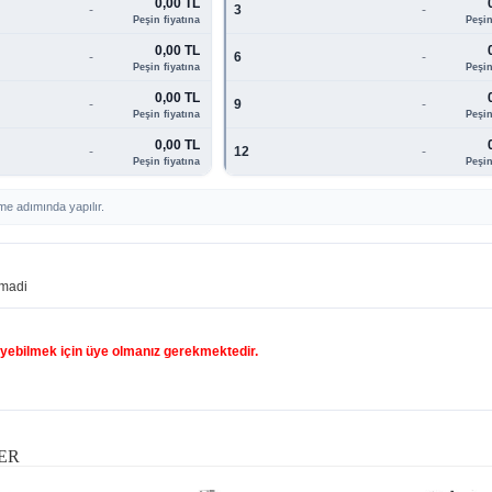
0,00 TL
-
3
-
Peşin fiyatına
Peşin
0,00 TL
-
6
-
Peşin fiyatına
Peşin
0,00 TL
-
9
-
Peşin fiyatına
Peşin
0,00 TL
-
12
-
Peşin fiyatına
Peşin
me adımında yapılır.
madi
yebilmek için üye olmanız gerekmektedir.
ER