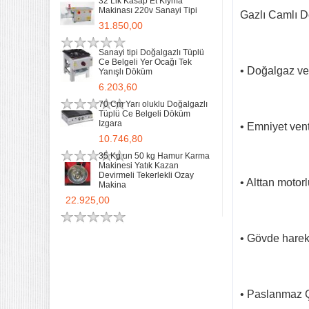
32 Lik Kasap Et Kıyma
Makinası 220v Sanayi Tipi
Gazlı Camlı D
31.850,00
Sanayi tipi Doğalgazlı Tüplü
Ce Belgeli Yer Ocağı Tek
• Doğalgaz ve
Yanışlı Döküm
6.203,60
70 Cm Yarı oluklu Doğalgazlı
Tüplü Ce Belgeli Döküm
Izgara
• Emniyet venti
10.746,80
35 Kg un 50 kg Hamur Karma
Makinesi Yatık Kazan
Devirmeli Tekerlekli Ozay
• Alttan motor
Makina
22.925,00
• Gövde hareket
• Paslanmaz Ç