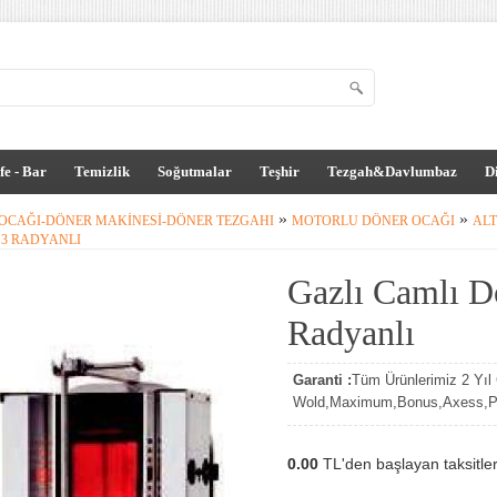
fe - Bar
Temizlik
Soğutmalar
Teşhir
Tezgah&Davlumbaz
D
»
»
OCAĞI-DÖNER MAKINESI-DÖNER TEZGAHI
MOTORLU DÖNER OCAĞI
AL
3 RADYANLI
Gazlı Camlı D
Radyanlı
Garanti :
Tüm Ürünlerimiz 2 Yıl G
Wold,Maximum,Bonus,Axess,Par
0.00
TL'den başlayan taksitler