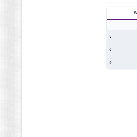
W
3
6
9