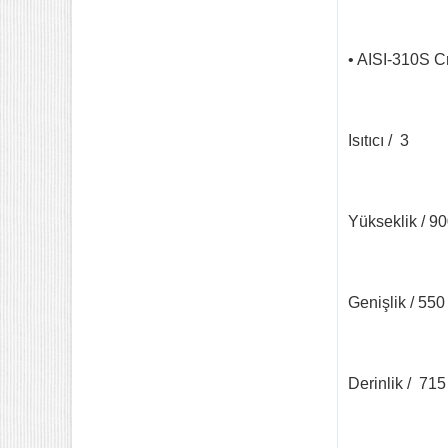
• AISI-310S C
Isıtıcı / 3
Yükseklik / 9
Genişlik / 55
Derinlik / 71