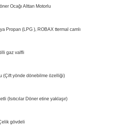
öner Ocağı Alttan Motorlu
ya Propan (LPG ), ROBAX ttermal camlı
lli gaz valfli
lu (Çift yönde dönebilme özelliği)
li (Isıtıcılar Döner etine yaklaşır)
elik gövdeli