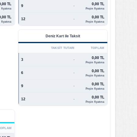
0,00 TL
0,00 TL
9
-
 fiyatına
Peşin fiyatına
0,00 TL
0,00 TL
12
-
 fiyatına
Peşin fiyatına
Deniz Kart ile Taksit
TAKSIT TUTARI
TOPLAM
0,00 TL
3
-
Peşin fiyatına
0,00 TL
6
-
Peşin fiyatına
0,00 TL
9
-
Peşin fiyatına
0,00 TL
12
-
Peşin fiyatına
TOPLAM