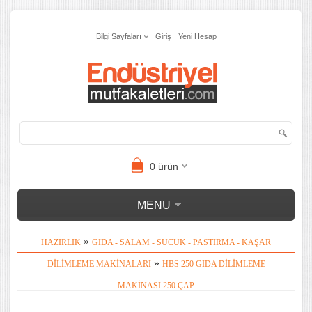
Bilgi Sayfaları
Giriş
Yeni Hesap
0
ürün
MENU
»
HAZIRLIK
GIDA - SALAM - SUCUK - PASTIRMA - KAŞAR
»
DILIMLEME MAKINALARI
HBS 250 GIDA DILIMLEME
MAKINASI 250 ÇAP