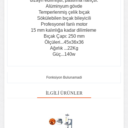
dizayn edilmiştir, pastırma hariçtir.
Alüminyum gövde
Temperlenmiş çelik bıçak
Sökülebilen bıçak bileyicili
Profesyonel fanlı motor
15 mm kalınlığa kadar dilimleme
Bıçak Çapı: 250 mm
Ölçüleri...45x36x36
Ağırlık ...22Kg
Güç...140w
Fonksiyon Bulunamadi
İLGILI ÜRÜNLER