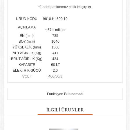
*1 adet paslanmaz çelik tel çırpıcı.
ÜRÜN KODU
9810.HL600.10
AÇIKLAMA
* 57 lt mikser
EN (mm)
735
BOY (mm)
1040
YÜKSEKLİK (mm)
1560
NET AĞIRLIK (Kg)
411
BRÜT AĞIRLIK (Kg)
434
KAPASİTE
60 LT
ELEKTRİK GÜCÜ
2,0
VOLT
400/50/3
Fonksiyon Bulunamadi
İLGILI ÜRÜNLER