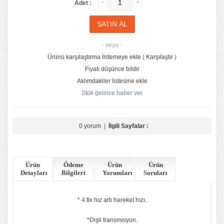
Adet :
- veya -
Ürünü karşılaştırma listemeye ekle
(
Karşılaştır
)
Fiyatı düşünce bildir
Aklımdakiler listesine ekle
Stok gelince haber ver
0 yorum
|
İlgili Sayfalar :
Ürün
Ödeme
Ürün
Ürün
Detayları
Bilgileri
Yorumları
Soruları
* 4 fix hız artı hareket hızı.
*Dişli transmisyon.