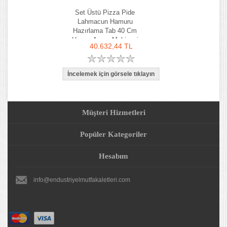
Set Üstü Pizza Pide
Lahmacun Hamuru
Hazırlama Tab 40 Cm
Hamur Açma Makinesi
40.632,44 TL
Müşteri Hizmetleri
Popüler Kategoriler
Hesabım
info@endustriyelmutfakaletleri.com